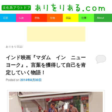
書を持ってそとへ出よう。
Main menu
石部
仏旅
歴勉
生物
日誌
仕事
About
Skip to primary content
Skip to secondary content
ありをりある.com
ありをり日誌/
インド映画『マダム イン ニュー
ヨーク』。言葉を獲得して自己を肯
定していく物語！
Posted on
2014年8月30日