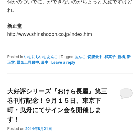
何かのついでに、ができないのがちょっと大変ですけど
ね。
新正堂
http://www.shinshodoh.co.jp/index.htm
Posted in
いちにちいちあんこ
|
Tagged
あんこ
,
切腹最中
,
和菓子
,
新橋
,
新
正堂
,
景気上昇最中
,
最中
|
Leave a reply
大好評シリーズ『おけら長屋』第三
巻刊行記念！９月１５日、東京下
町・曳舟にてサイン会を開催しま
す！
Posted on
2014年8月21日