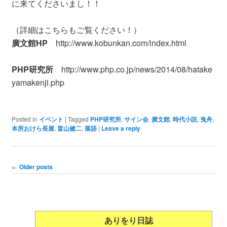
に来てくださいまし！！
（詳細はこちらもご覧ください！）
廣文館HP
http://www.kobunkan.com/index.html
PHP研究所
http://www.php.co.jp/news/2014/08/hatake
yamakenji.php
Posted in
イベント
|
Tagged
PHP研究所
,
サイン会
,
廣文館
,
時代小説
,
曳舟
,
本所おけら長屋
,
畠山健二
,
落語
|
Leave a reply
Post navigation
←
Older posts
ありをり日誌