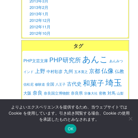
2013年3月
2013年2月
2013年1月
2012年12月
2012年11月
2012年10月
タグ
あんこ
PHP研究所
PHP文芸文庫
あんみつ
仏像
京都
上野
九州
仏教
中村彰彦
インド
五木寛之
埼玉
和菓子
古代史
全国
信松尼
修験道
八王子
奈良
大阪
対馬
奈良県
奈良国立博物館
密教
宗像大社
山梨
時代小説
本所おけら長屋
本田不二
慶派
年賀
よりよいエクスペリエンスを提供するため、当ウェブサイトでは
東京
Cookie を使用しています。引き続き閲覧する場合、Cookie の使用
東京国立博物館
歴史
雄
武田信玄
武藤郁子
を承諾したものとみなされます。
畠山健二
福島
沖縄
江戸
神社
福井県
運慶
関裕二
OK