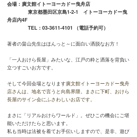
会場：廣文館イトーヨーカドー曳舟店
東京都墨田区京島1-2-1 イトーヨーカドー曳
舟店内4F
TEL：03-3611-4101 （電話予約可）
著者の畠山先生はほんっと～に面白い洒脱なお方！
「一人おけら長屋」みたいな、江戸の粋と洒落を背負い
立つすごいお方です。
そして今回会場となります
廣文館イトーヨーカドー曳舟
店さんは、地名で言うと向島界隈。まさに下町、おけら
長屋のサイン会にふさわしいお店です。
まさに「リアルおけらワールド」。ぜひこの機会にご堪
能いただけたらと思います。
私も当時は法被を着てお手伝いしますので、是非、遊び