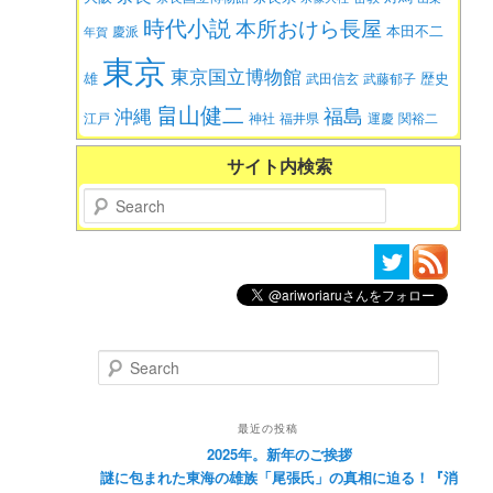
時代小説
本所おけら長屋
本田不二
慶派
年賀
東京
東京国立博物館
歴史
雄
武田信玄
武藤郁子
畠山健二
福島
沖縄
江戸
神社
福井県
運慶
関裕二
サイト内検索
Search
Search
最近の投稿
2025年。新年のご挨拶
謎に包まれた東海の雄族「尾張氏」の真相に迫る！『消