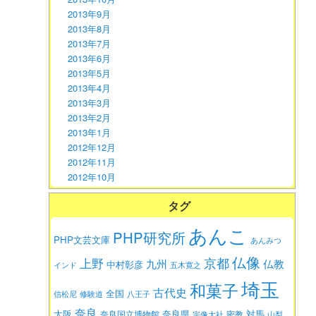
2013年9月
2013年8月
2013年7月
2013年6月
2013年5月
2013年4月
2013年3月
2013年2月
2013年1月
2012年12月
2012年11月
2012年10月
タグ
あんこ
PHP研究所
PHP文芸文庫
あんみつ
仏像
京都
上野
九州
仏教
中村彰彦
インド
五木寛之
埼玉
和菓子
古代史
全国
信松尼
修験道
八王子
奈良
大阪
対馬
奈良県
奈良国立博物館
密教
宗像大社
山梨