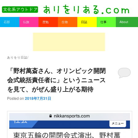
書を持ってそとへ出よう。
Main menu
石部
仏旅
歴勉
生物
日誌
仕事
About
Skip to primary content
Skip to secondary content
ありをりある.com
ありをり日誌/
「野村萬斎さん、オリンピック開閉
会式統括責任者に」というニュース
を見て、がぜん盛り上がる期待
Posted on
2018年7月31日