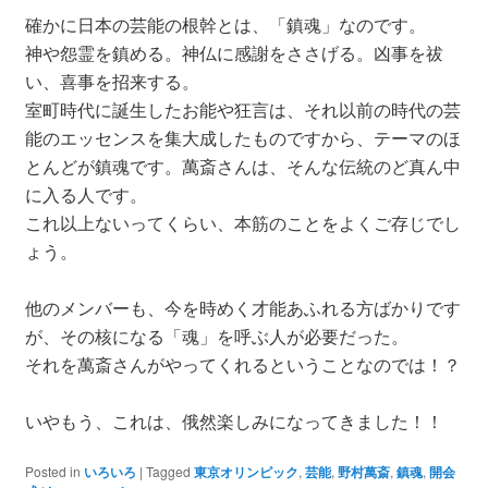
確かに日本の芸能の根幹とは、「鎮魂」なのです。
神や怨霊を鎮める。神仏に感謝をささげる。凶事を祓
い、喜事を招来する。
室町時代に誕生したお能や狂言は、それ以前の時代の芸
能のエッセンスを集大成したものですから、テーマのほ
とんどが鎮魂です。萬斎さんは、そんな伝統のど真ん中
に入る人です。
これ以上ないってくらい、本筋のことをよくご存じでし
ょう。
他のメンバーも、今を時めく才能あふれる方ばかりです
が、その核になる「魂」を呼ぶ人が必要だった。
それを萬斎さんがやってくれるということなのでは！？
いやもう、これは、俄然楽しみになってきました！！
Posted in
いろいろ
|
Tagged
東京オリンピック
,
芸能
,
野村萬斎
,
鎮魂
,
開会