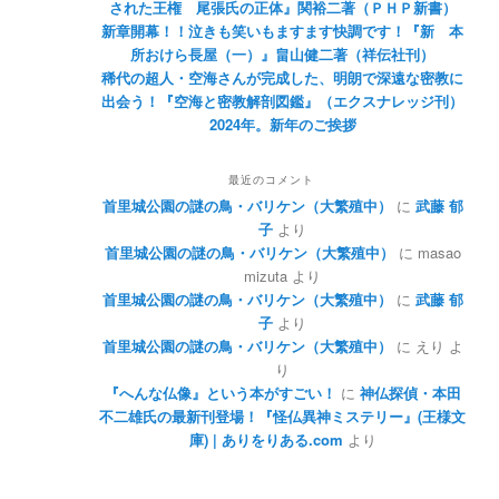
された王権 尾張氏の正体』関裕二著（ＰＨＰ新書）
新章開幕！！泣きも笑いもますます快調です！『新 本
所おけら長屋（一）』畠山健二著（祥伝社刊）
稀代の超人・空海さんが完成した、明朗で深遠な密教に
出会う！『空海と密教解剖図鑑』（エクスナレッジ刊）
2024年。新年のご挨拶
最近のコメント
首里城公園の謎の鳥・バリケン（大繁殖中）
に
武藤 郁
子
より
首里城公園の謎の鳥・バリケン（大繁殖中）
に
masao
mizuta
より
首里城公園の謎の鳥・バリケン（大繁殖中）
に
武藤 郁
子
より
首里城公園の謎の鳥・バリケン（大繁殖中）
に
えり
よ
り
『へんな仏像』という本がすごい！
に
神仏探偵・本田
不二雄氏の最新刊登場！『怪仏異神ミステリー』(王様文
庫) | ありをりある.com
より