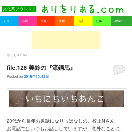
書を持ってそとへ出よう。
Main menu
石部
仏旅
歴勉
生物
日誌
仕事
About
Skip to primary content
Skip to secondary content
ありをりある.com
ありをり日誌/
file.126 美鈴の『流鏑馬』
Posted on
2016年10月2日
20代から長年お世話になりっぱなしの、校正Nさん。
お電話ではいつもお話ししていますが、意外なことに、