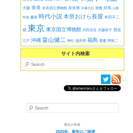
奈良
大阪
対馬
奈良県
奈良国立博物館
密教
宗像大社
山梨
時代小説
本所おけら長屋
本田不二
慶派
年賀
東京
東京国立博物館
歴史
雄
武田信玄
武藤郁子
畠山健二
福島
沖縄
江戸
神社
福井県
運慶
関裕二
サイト内検索
Search
Search
最近の投稿
2025年。新年のご挨拶