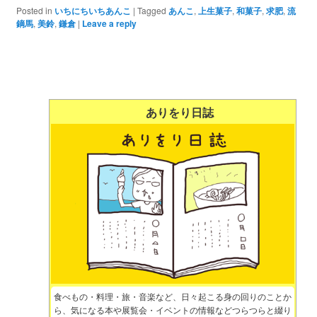
Posted in
いちにちいちあんこ
|
Tagged
あんこ
,
上生菓子
,
和菓子
,
求肥
,
流
鏑馬
,
美鈴
,
鎌倉
|
Leave a reply
ありをり日誌
食べもの・料理・旅・音楽など、日々起こる身の回りのことか
ら、気になる本や展覧会・イベントの情報などつらつらと綴り