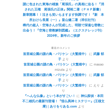
謎に包まれた東海の雄族「尾張氏」の真相に迫る！『消
された王権 尾張氏の正体』関裕二著（ＰＨＰ新書）
新章開幕！！泣きも笑いもますます快調です！『新 本
所おけら長屋（一）』畠山健二著（祥伝社刊）
稀代の超人・空海さんが完成した、明朗で深遠な密教に
出会う！『空海と密教解剖図鑑』（エクスナレッジ刊）
2024年。新年のご挨拶
最近のコメント
首里城公園の謎の鳥・バリケン（大繁殖中）
に
武藤 郁
子
より
首里城公園の謎の鳥・バリケン（大繁殖中）
に
masao
mizuta
より
首里城公園の謎の鳥・バリケン（大繁殖中）
に
武藤 郁
子
より
首里城公園の謎の鳥・バリケン（大繁殖中）
に
えり
よ
り
『へんな仏像』という本がすごい！
に
神仏探偵・本田
不二雄氏の最新刊登場！『怪仏異神ミステリー』(王様文
庫) | ありをりある.com
より