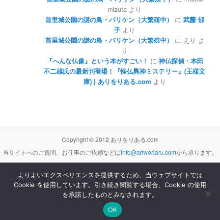
mizuta
より
首里城公園の謎の鳥・バリケン（大繁殖中）
に
武藤 郁
子
より
首里城公園の謎の鳥・バリケン（大繁殖中）
に
えり
よ
り
『へんな仏像』という本がすごい！
に
神仏探偵・本田
不二雄氏の最新刊登場！『怪仏異神ミステリー』(王様文
庫) | ありをりある.com
より
Copyright © 2012 ありをりある.com
当サイトへのご質問、お仕事のご依頼などは
info@ariworiaru.com
から承ります。
よりよいエクスペリエンスを提供するため、当ウェブサイトでは
Cookie を使用しています。引き続き閲覧する場合、Cookie の使用
本サイトの記事・内容は
クリエイティブ・コモンズ 表示 - 非営利 - 改変禁止 3.0 非移植 ライセンス
の下に提供します。
を承諾したものとみなされます。
Proudly powered by WordPress
OK
[サイト管理]