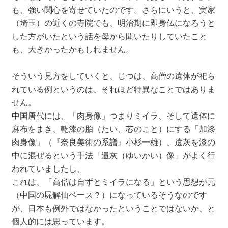
も、強い関心を寄せていたのです。さらにいうと、実家
（埼玉）の近くの寺院でも、明治期に即身仏になろうと
した方がいたという話を母から聞いたりしていたこと
も、大きかったかもしれません。
そういう見方をしていくと、じつは、高僧の遺体が祀ら
れている例というのは、それほど特異なことではありま
せん。
中国唐代には、「肉身像」つまりミイラ、そして遺体に
麻布をまき、乾漆の胎（たい、芯のこと）にする「加漆
肉身像」（『奈良美術の系譜』小杉一雄）、遺灰を漆の
中に混ぜるという手法「遺灰（ゆいかい）像」がよく行
われていましたし、
これは、「高僧は自ずとミイラになる」という思想が元
（中国の屍解仙ベース？）になっているそうなのです
が、日本も例外ではなかったということではないか、と
個人的には思っています。