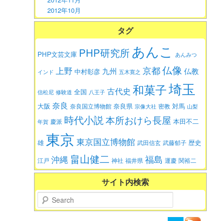
2012年10月
タグ
あんこ
PHP研究所
PHP文芸文庫
あんみつ
仏像
京都
上野
九州
仏教
中村彰彦
インド
五木寛之
埼玉
和菓子
古代史
全国
信松尼
修験道
八王子
奈良
大阪
対馬
奈良県
奈良国立博物館
密教
宗像大社
山梨
時代小説
本所おけら長屋
本田不二
慶派
年賀
東京
東京国立博物館
歴史
雄
武田信玄
武藤郁子
畠山健二
福島
沖縄
江戸
神社
福井県
運慶
関裕二
サイト内検索
Search