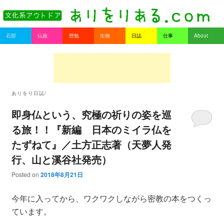
書を持ってそとへ出よう。
Main menu
石部
仏旅
歴勉
生物
日誌
仕事
About
Skip to primary content
Skip to secondary content
ありをりある.com
ありをり日誌/
即身仏という、究極の祈りの姿を巡
る旅！！『新編 日本のミイラ仏を
たずねて』／土方正志著（天夢人発
行、山と溪谷社発売）
Posted on
2018年8月21日
今年に入ってから、ワクワクしながら密教の本をつくっ
ています。