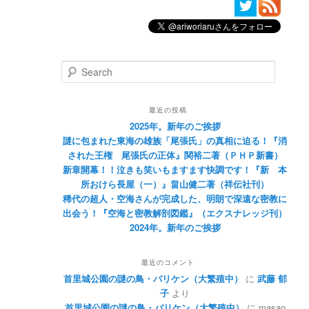
Search
最近の投稿
2025年。新年のご挨拶
謎に包まれた東海の雄族「尾張氏」の真相に迫る！『消
された王権 尾張氏の正体』関裕二著（ＰＨＰ新書）
新章開幕！！泣きも笑いもますます快調です！『新 本
所おけら長屋（一）』畠山健二著（祥伝社刊）
稀代の超人・空海さんが完成した、明朗で深遠な密教に
出会う！『空海と密教解剖図鑑』（エクスナレッジ刊）
2024年。新年のご挨拶
最近のコメント
首里城公園の謎の鳥・バリケン（大繁殖中）
に
武藤 郁
子
より
首里城公園の謎の鳥・バリケン（大繁殖中）
に
masao