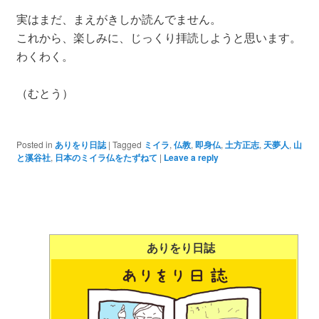
実はまだ、まえがきしか読んでません。
これから、楽しみに、じっくり拝読しようと思います。
わくわく。
（むとう）
Posted in
ありをり日誌
|
Tagged
ミイラ
,
仏教
,
即身仏
,
土方正志
,
天夢人
,
山
と溪谷社
,
日本のミイラ仏をたずねて
|
Leave a reply
ありをり日誌