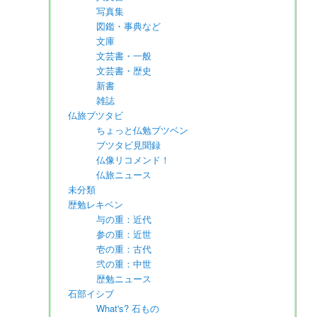
写真集
図鑑・事典など
文庫
文芸書・一般
文芸書・歴史
新書
雑誌
仏旅ブツタビ
ちょっと仏勉ブツベン
ブツタビ見聞録
仏像リコメンド！
仏旅ニュース
未分類
歴勉レキベン
与の重：近代
参の重：近世
壱の重：古代
弐の重：中世
歴勉ニュース
石部イシブ
What's? 石もの