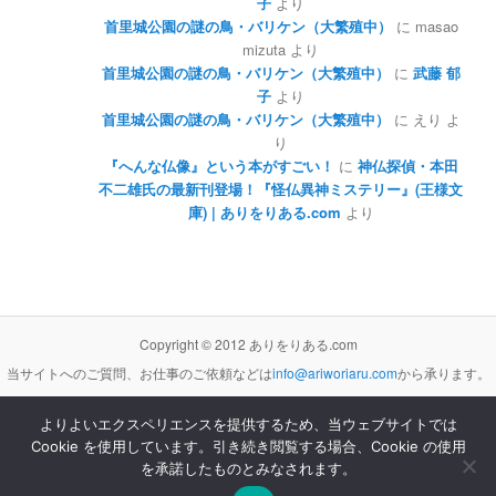
子
より
首里城公園の謎の鳥・バリケン（大繁殖中）
に
masao
mizuta
より
首里城公園の謎の鳥・バリケン（大繁殖中）
に
武藤 郁
子
より
首里城公園の謎の鳥・バリケン（大繁殖中）
に
えり
よ
り
『へんな仏像』という本がすごい！
に
神仏探偵・本田
不二雄氏の最新刊登場！『怪仏異神ミステリー』(王様文
庫) | ありをりある.com
より
Copyright © 2012 ありをりある.com
当サイトへのご質問、お仕事のご依頼などは
info@ariworiaru.com
から承ります。
よりよいエクスペリエンスを提供するため、当ウェブサイトでは
Cookie を使用しています。引き続き閲覧する場合、Cookie の使用
本サイトの記事・内容は
クリエイティブ・コモンズ 表示 - 非営利 - 改変禁止 3.0 非移植 ライセンス
の下に提供します。
を承諾したものとみなされます。
Proudly powered by WordPress