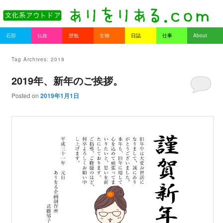
書を持ってそとへ出よう。
Main menu
石部
仏旅
歴勉
生物
日誌
仕事
About
Skip to primary content
Skip to secondary content
ありをりある.com
Tag Archives:
2019
2019年、新年のご挨拶。
Posted on
2019年1月1日