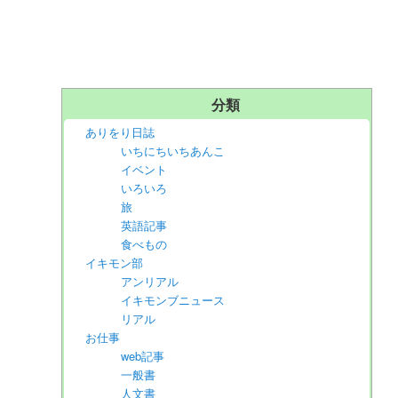
分類
ありをり日誌
いちにちいちあんこ
イベント
いろいろ
旅
英語記事
食べもの
イキモン部
アンリアル
イキモンブニュース
リアル
お仕事
web記事
一般書
人文書