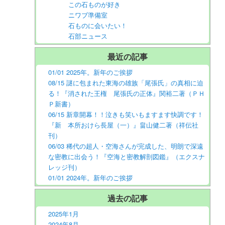
この石ものが好き
ニワブ準備室
石ものに会いたい！
石部ニュース
最近の記事
01/01 2025年。新年のご挨拶
08/15 謎に包まれた東海の雄族「尾張氏」の真相に迫
る！『消された王権 尾張氏の正体』関裕二著（ＰＨ
Ｐ新書）
06/15 新章開幕！！泣きも笑いもますます快調です！
『新 本所おけら長屋（一）』畠山健二著（祥伝社
刊）
06/03 稀代の超人・空海さんが完成した、明朗で深遠
な密教に出会う！『空海と密教解剖図鑑』（エクスナ
レッジ刊）
01/01 2024年。新年のご挨拶
過去の記事
2025年1月
2024年8月