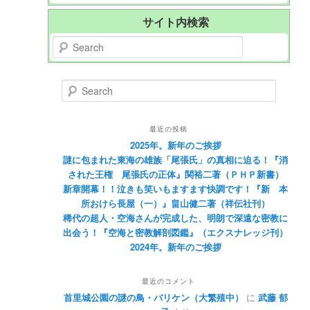
サイト内検索
Search
Search
最近の投稿
2025年。新年のご挨拶
謎に包まれた東海の雄族「尾張氏」の真相に迫る！『消
された王権 尾張氏の正体』関裕二著（ＰＨＰ新書）
新章開幕！！泣きも笑いもますます快調です！『新 本
所おけら長屋（一）』畠山健二著（祥伝社刊）
稀代の超人・空海さんが完成した、明朗で深遠な密教に
出会う！『空海と密教解剖図鑑』（エクスナレッジ刊）
2024年。新年のご挨拶
最近のコメント
首里城公園の謎の鳥・バリケン（大繁殖中）
に
武藤 郁