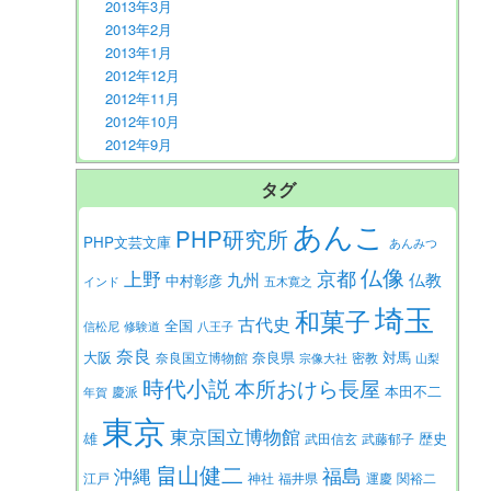
2013年3月
2013年2月
2013年1月
2012年12月
2012年11月
2012年10月
2012年9月
タグ
あんこ
PHP研究所
PHP文芸文庫
あんみつ
仏像
京都
上野
九州
仏教
中村彰彦
インド
五木寛之
埼玉
和菓子
古代史
全国
信松尼
修験道
八王子
奈良
大阪
対馬
奈良県
奈良国立博物館
密教
宗像大社
山梨
時代小説
本所おけら長屋
本田不二
慶派
年賀
東京
東京国立博物館
歴史
雄
武田信玄
武藤郁子
畠山健二
福島
沖縄
江戸
神社
福井県
運慶
関裕二