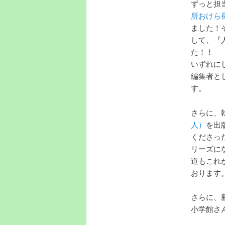
ずっと担
所おけら
ました！
して、『
た！！
いずれに
編集者と
す。
さらに、
人）
を出
くださっ
リーズに
道もこれ
おります
さらに、
小学館さん