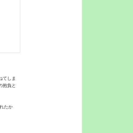
ねてしま
の抱負と
られたか