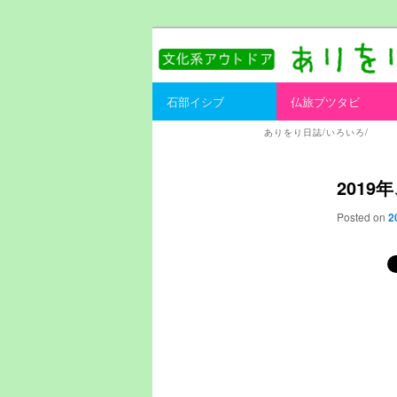
書を持ってそとへ出よう。
ありをりある.
Main menu
石部イシブ
仏旅ブツタビ
Skip to primary content
Skip to secondary content
ありをり日誌/いろいろ/
201
Posted on
2