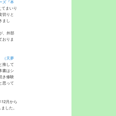
ーズ『本
えてまいり
皮切りと
きまし
が、外部
ておりま
』（天夢
と推して
本書はシ
続き修験
と思って
12月から
しました。