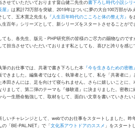
当させていただいております畠山健二先生の
書下ろし時代小説シリ
長屋』
は累計73万部を突破、2019年はついに夢の大台100万部がみ
そして、五木寛之先生も
『人生百年時代のこころと体の整え方』
を
人生百年』シリーズとして、新シリーズをスタートさせることがで
しても、各先生、版元・PHP研究所の皆様のご尽力の賜物なのです
して担当させていただいております私としても、喜びと誇りを感じ
執筆のお仕事では、共著で書き下ろした本
『今を生きるための密教
版できました。編集者ではなく、執筆者として、私を「共著者に」
た本田さんには、足を向けて寝られません。さらに嬉しいことに、
なりまして、第二弾のテーマも『修験道』に決まりました。密教に
から一生懸命勉強して、取材をして、面白い文章を書いていきたい
。
新しいチャレンジとして、webでのお仕事をスタートしました。昨年
の「BE-PAL.NET」で「
文化系アウトドアのススメ
」をスタート