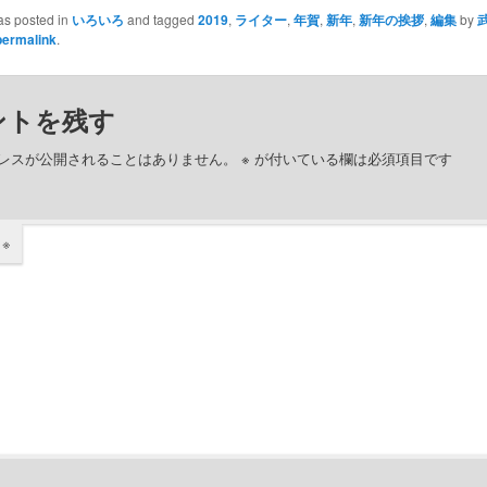
as posted in
いろいろ
and tagged
2019
,
ライター
,
年賀
,
新年
,
新年の挨拶
,
編集
by
permalink
.
ントを残す
レスが公開されることはありません。
※
が付いている欄は必須項目です
ト
※