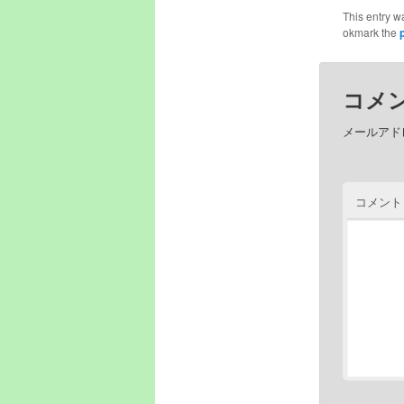
This entry w
okmark the
コメ
メールアド
コメン