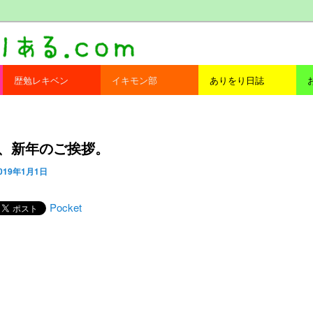
com
歴勉レキベン
イキモン部
ありをり日誌
9年、新年のご挨拶。
019年1月1日
Pocket