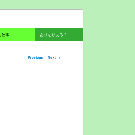
お仕事
ありをりある？
Post navigation
←
Previous
Next
→