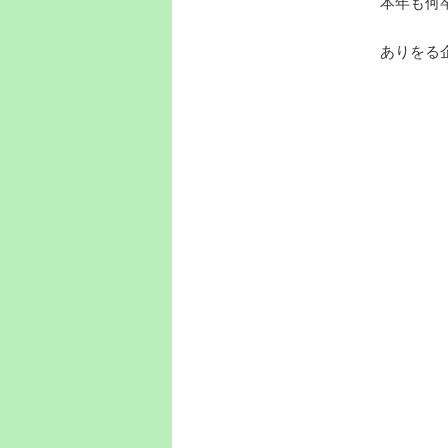
本年も何
ありをる