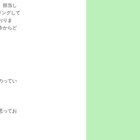
、担当し
リングして
おりま
今からど
のってい
思ってお