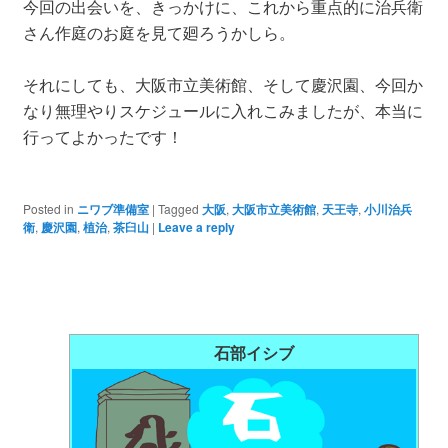
今回の出会いを、きっかけに、これから重点的に治兵衛
さん作庭のお庭を見て廻ろうかしら。
それにしても、大阪市立美術館、そして慶沢園、今回か
なり無理やりスケジュールに入れこみましたが、本当に
行ってよかったです！
Posted in
ニワブ準備室
|
Tagged
大阪
,
大阪市立美術館
,
天王寺
,
小川治兵
衛
,
慶沢園
,
植治
,
茶臼山
|
Leave a reply
石部イシブ