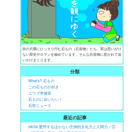
街の片隅にひっそり佇む石もの（石造物）たち。実は思いがけ
ない歴史やロマンを秘めています。そんな石造物に惹かれて追
いかけまくります。
分類
What's? 石もの
この石ものが好き
ニワブ準備室
石ものに会いたい！
石部ニュース
最近の記事
08/09 驚愕するほかない圧倒的文化力と人間力／②