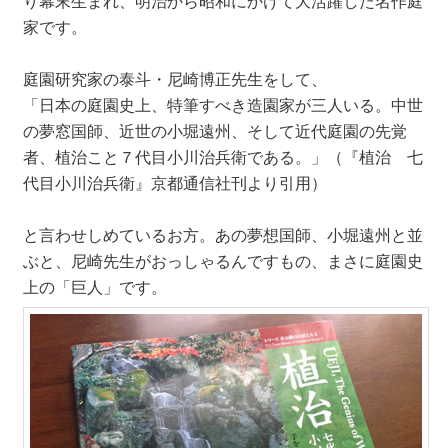
り幕末生まれ、明治から昭和にかけて大活躍した名作庭
家です。
庭園研究家の泰斗・尼崎博正先生をして、
「日本の庭園史上、特筆すべき造園家が三人いる。中世
の夢窓国師、近世の小堀遠州、そして近代庭園の先覚
者、植治こと７代目小川治兵衛である。」（『植治 七
代目小川治兵衛』京都通信社刊より引用）
と言わせしめているお方。あの夢想国師、小堀遠州と並
ぶと、尼崎先生がおっしゃるんですもの、まさに庭園史
上の「巨人」です。