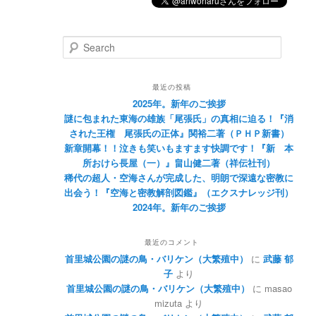
Search
最近の投稿
2025年。新年のご挨拶
謎に包まれた東海の雄族「尾張氏」の真相に迫る！『消
された王権 尾張氏の正体』関裕二著（ＰＨＰ新書）
新章開幕！！泣きも笑いもますます快調です！『新 本
所おけら長屋（一）』畠山健二著（祥伝社刊）
稀代の超人・空海さんが完成した、明朗で深遠な密教に
出会う！『空海と密教解剖図鑑』（エクスナレッジ刊）
2024年。新年のご挨拶
最近のコメント
首里城公園の謎の鳥・バリケン（大繁殖中）
に
武藤 郁
子
より
首里城公園の謎の鳥・バリケン（大繁殖中）
に
masao
mizuta
より