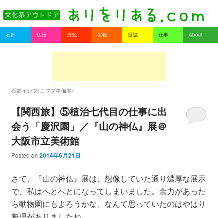
書を持ってそとへ出よう。
Main menu
石部
仏旅
歴勉
生物
日誌
仕事
About
Skip to primary content
Skip to secondary content
ありをりある.com
石部イシブ/ニワブ準備室/
【関西旅】⑤植治七代目の仕事に出
会う「慶沢園」／『山の神仏』展＠
大阪市立美術館
Posted on
2014年6月21日
さて、『山の神仏』展は、想像していた通り濃厚な展示
で、私はへとへとになってしまいました。余力があった
ら動物園にもよろうかな、なんて思っていたのはやはり
無理がありましたね。