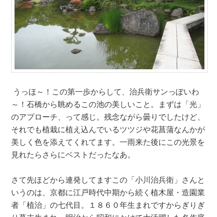
うっほ～！この第一歩からして、治兵衛サンっぽいわ
～！石橋から眺めるこの池の美しいこと。まずは「光」
のアプローチ、って感じ。残念ながら曇りでしたけど、
それでも植栽に植え込んでいるツツジや花菖蒲なんかが
美しく色を添えてくれてます。一雨来た後にこの光景を
見れたらさらにベストだったなあ。
さて先ほどから連発してますこの「小川治兵衛」さんと
いうのは、京都に江戸時代中期から続く植木屋・造園業
者「植治」の七代目。１８６０年生まれですからぎりぎ