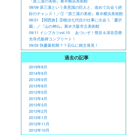
『原三溪の美術』展＠横浜美術館
08/08 原三溪という美意識の巨人と、改めて出会う絶
好のチャンス！／①『原三溪の美術』展＠横浜美術館
06/21 【関西旅】⑤植治七代目の仕事に出会う「慶沢
園」／『山の神仏』展＠大阪市立美術館
09/11 イシブカツvol.10 あついぞ！熊谷＆深谷⑤善
光寺式板碑コンプリート！
09/02 快慶最初期？？石仏に銘文発見！
過去の記事
2019年8月
2014年6月
2013年9月
2013年8月
2013年5月
2013年4月
2013年3月
2013年2月
2013年1月
2012年11月
2012年10月