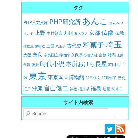
タグ
あんこ
PHP研究所
PHP文芸文庫
あんみつ
仏像
京都
上野
九州
仏教
中村彰彦
インド
五木寛之
埼玉
和菓子
古代史
全国
信松尼
修験道
八王子
奈良
大阪
対馬
奈良県
奈良国立博物館
密教
宗像大社
山梨
時代小説
本所おけら長屋
本田不二
慶派
年賀
東京
東京国立博物館
歴史
雄
武田信玄
武藤郁子
畠山健二
福島
沖縄
江戸
神社
福井県
運慶
関裕二
サイト内検索
Search