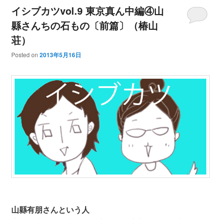
イシブカツvol.9 東京真ん中編④山
縣さんちの石もの〔前篇〕（椿山
荘）
Posted on
2013年5月16日
山縣有朋さんという人