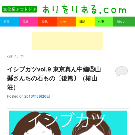
書を持ってそとへ出よう。
Main menu
石部
仏旅
歴勉
生物
日誌
仕事
About
Skip to primary content
Skip to secondary content
ありをりある.com
石部イシブ/
イシブカツvol.9 東京真ん中編⑤山
縣さんちの石もの〔後篇〕（椿山
荘）
Posted on
2013年5月20日