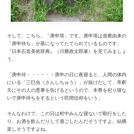
そして、こちら。「庚申塔」です。庚申塔は道教由来の
「庚申待ち」が基になってたてられているものです。
『日本石造美術辞典』（川勝政太郎著）を見てみましょ
う。
「庚申待・・・・・・庚申の日に夜寝ると、人間の体内
にいる「三巳虫（さんしちゅう）」が抜けだして、帝釈
天にその人の悪事を告げるというので、本尊を祀り寝な
いで庚申待ちをするという民間信仰をいう」
そんなわけで、この日は村中みんな寝ないで勤行をした
り、お酒を飲んだりして過ごしたんだそうですよ。結構
楽しそうですよね。