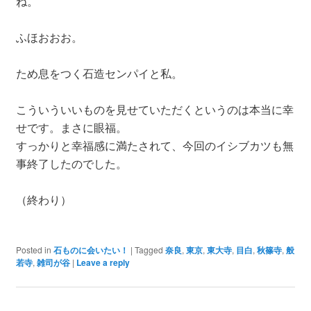
ね。
ふほおおお。
ため息をつく石造センパイと私。
こういういいものを見せていただくというのは本当に幸
せです。まさに眼福。
すっかりと幸福感に満たされて、今回のイシブカツも無
事終了したのでした。
（終わり）
Posted in
石ものに会いたい！
|
Tagged
奈良
,
東京
,
東大寺
,
目白
,
秋篠寺
,
般
若寺
,
雑司が谷
|
Leave a reply