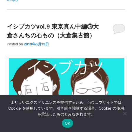
イシブカツvol.9 東京真ん中編③大
倉さんちの石もの（大倉集古館）
Posted on
2013年5月13日
よりよいエクスペリエンスを提供するため、当ウェブサイトでは
Cookie を使用しています。引き続き閲覧する場合、Cookie の使用
を承諾したものとみなされます。
OK
あの ホテルオークラの一角に…