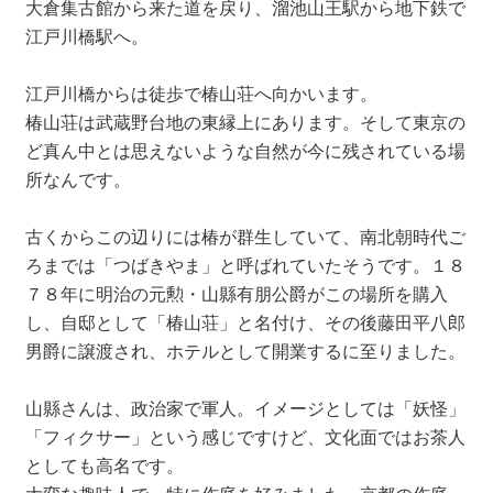
大倉集古館から来た道を戻り、溜池山王駅から地下鉄で
江戸川橋駅へ。
江戸川橋からは徒歩で椿山荘へ向かいます。
椿山荘は武蔵野台地の東縁上にあります。そして東京の
ど真ん中とは思えないような自然が今に残されている場
所なんです。
古くからこの辺りには椿が群生していて、南北朝時代ご
ろまでは「つばきやま」と呼ばれていたそうです。１８
７８年に明治の元勲・山縣有朋公爵がこの場所を購入
し、自邸として「椿山荘」と名付け、その後藤田平八郎
男爵に譲渡され、ホテルとして開業するに至りました。
山縣さんは、政治家で軍人。イメージとしては「妖怪」
「フィクサー」という感じですけど、文化面ではお茶人
としても高名です。