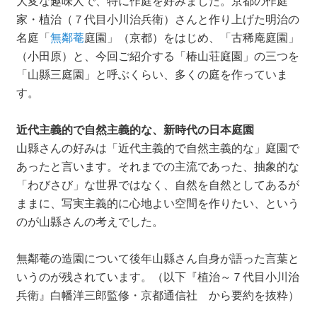
大変な趣味人で、特に作庭を好みました。京都の作庭
家・植治（７代目小川治兵衛）さんと作り上げた明治の
名庭「
無鄰菴
庭園」（京都）をはじめ、「古稀庵庭園」
（小田原）と、今回ご紹介する「椿山荘庭園」の三つを
「山縣三庭園」と呼ぶくらい、多くの庭を作っていま
す。
近代主義的で自然主義的な、新時代の日本庭園
山縣さんの好みは「近代主義的で自然主義的な」庭園で
あったと言います。それまでの主流であった、抽象的な
「わびさび」な世界ではなく、自然を自然としてあるが
ままに、写実主義的に心地よい空間を作りたい、という
のが山縣さんの考えでした。
無鄰菴の造園について後年山縣さん自身が語った言葉と
いうのが残されています。（以下『植治～７代目小川治
兵衛』白幡洋三郎監修・京都通信社 から要約を抜粋）