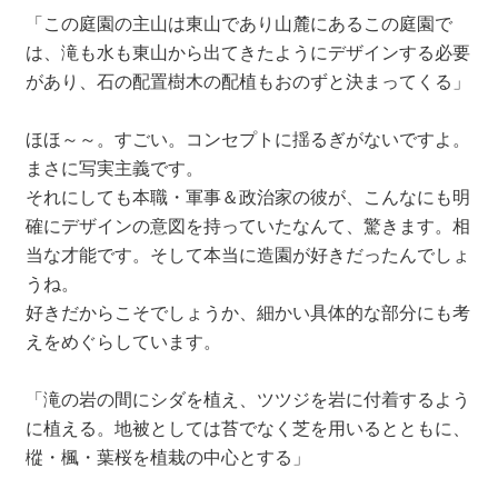
「この庭園の主山は東山であり山麓にあるこの庭園で
は、滝も水も東山から出てきたようにデザインする必要
があり、石の配置樹木の配植もおのずと決まってくる」
ほほ～～。すごい。コンセプトに揺るぎがないですよ。
まさに写実主義です。
それにしても本職・軍事＆政治家の彼が、こんなにも明
確にデザインの意図を持っていたなんて、驚きます。相
当な才能です。そして本当に造園が好きだったんでしょ
うね。
好きだからこそでしょうか、細かい具体的な部分にも考
えをめぐらしています。
「滝の岩の間にシダを植え、ツツジを岩に付着するよう
に植える。地被としては苔でなく芝を用いるとともに、
樅・楓・葉桜を植栽の中心とする」