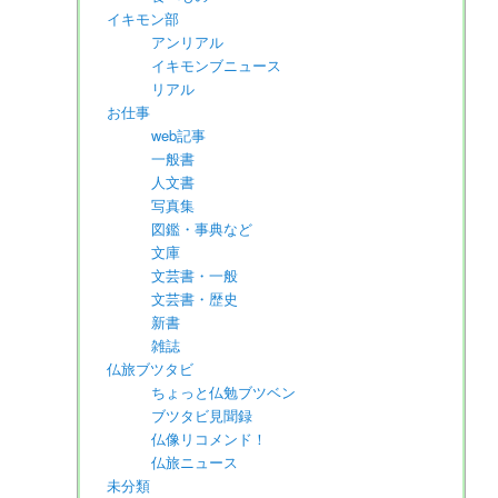
イキモン部
アンリアル
イキモンブニュース
リアル
お仕事
web記事
一般書
人文書
写真集
図鑑・事典など
文庫
文芸書・一般
文芸書・歴史
新書
雑誌
仏旅ブツタビ
ちょっと仏勉ブツベン
ブツタビ見聞録
仏像リコメンド！
仏旅ニュース
未分類