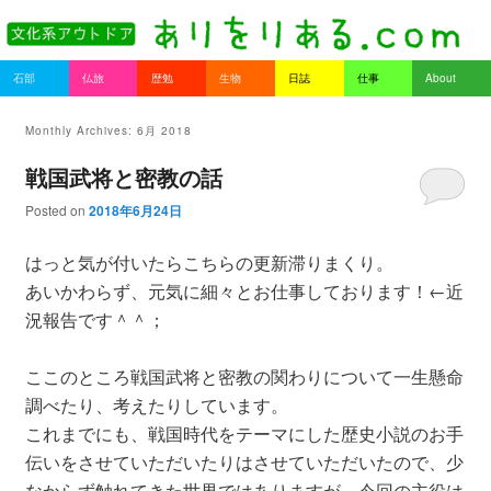
書を持ってそとへ出よう。
Main menu
石部
仏旅
歴勉
生物
日誌
仕事
About
Skip to primary content
Skip to secondary content
ありをりある.com
Monthly Archives:
6月 2018
戦国武将と密教の話
Posted on
2018年6月24日
はっと気が付いたらこちらの更新滞りまくり。
あいかわらず、元気に細々とお仕事しております！←近
況報告です＾＾；
ここのところ戦国武将と密教の関わりについて一生懸命
調べたり、考えたりしています。
これまでにも、戦国時代をテーマにした歴史小説のお手
伝いをさせていただいたりはさせていただいたので、少
なからず触れてきた世界ではありますが、今回の主役は