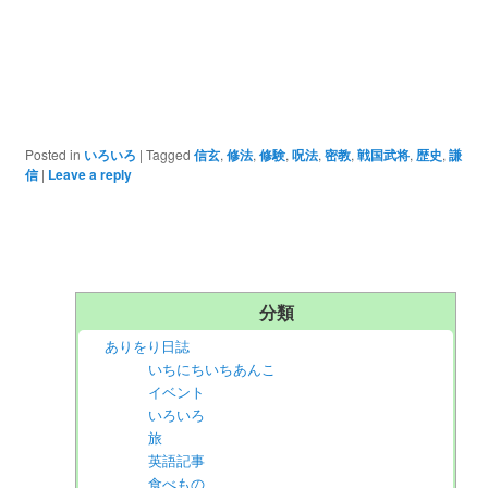
Posted in
いろいろ
|
Tagged
信玄
,
修法
,
修験
,
呪法
,
密教
,
戦国武将
,
歴史
,
謙
信
|
Leave a reply
分類
ありをり日誌
いちにちいちあんこ
イベント
いろいろ
旅
英語記事
食べもの