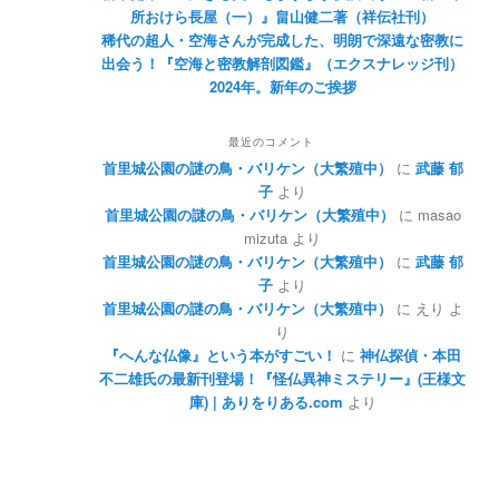
所おけら長屋（一）』畠山健二著（祥伝社刊）
稀代の超人・空海さんが完成した、明朗で深遠な密教に
出会う！『空海と密教解剖図鑑』（エクスナレッジ刊）
2024年。新年のご挨拶
最近のコメント
首里城公園の謎の鳥・バリケン（大繁殖中）
に
武藤 郁
子
より
首里城公園の謎の鳥・バリケン（大繁殖中）
に
masao
mizuta
より
首里城公園の謎の鳥・バリケン（大繁殖中）
に
武藤 郁
子
より
首里城公園の謎の鳥・バリケン（大繁殖中）
に
えり
よ
り
『へんな仏像』という本がすごい！
に
神仏探偵・本田
不二雄氏の最新刊登場！『怪仏異神ミステリー』(王様文
庫) | ありをりある.com
より