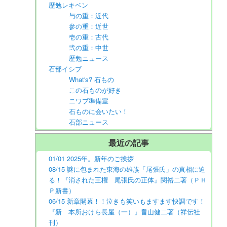
歴勉レキベン
与の重：近代
参の重：近世
壱の重：古代
弐の重：中世
歴勉ニュース
石部イシブ
What's? 石もの
この石ものが好き
ニワブ準備室
石ものに会いたい！
石部ニュース
最近の記事
01/01 2025年。新年のご挨拶
08/15 謎に包まれた東海の雄族「尾張氏」の真相に迫
る！『消された王権 尾張氏の正体』関裕二著（ＰＨ
Ｐ新書）
06/15 新章開幕！！泣きも笑いもますます快調です！
『新 本所おけら長屋（一）』畠山健二著（祥伝社
刊）