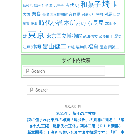
埼玉
和菓子
古代史
全国
信松尼
修験道
八王子
奈良
大阪
対馬
奈良県
奈良国立博物館
密教
宗像大社
山梨
時代小説
本所おけら長屋
本田不二
慶派
年賀
東京
東京国立博物館
歴史
雄
武田信玄
武藤郁子
畠山健二
福島
沖縄
江戸
神社
福井県
運慶
関裕二
サイト内検索
Search
Search
最近の投稿
2025年。新年のご挨拶
謎に包まれた東海の雄族「尾張氏」の真相に迫る！『消
された王権 尾張氏の正体』関裕二著（ＰＨＰ新書）
新章開幕！！泣きも笑いもますます快調です！『新 本