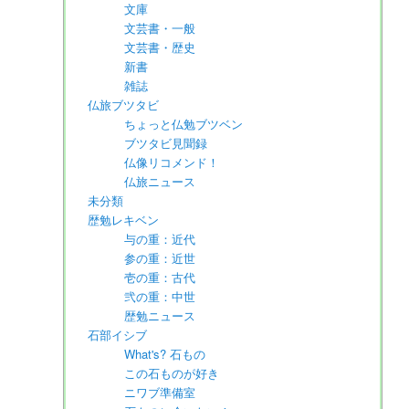
文庫
文芸書・一般
文芸書・歴史
新書
雑誌
仏旅ブツタビ
ちょっと仏勉ブツベン
ブツタビ見聞録
仏像リコメンド！
仏旅ニュース
未分類
歴勉レキベン
与の重：近代
参の重：近世
壱の重：古代
弐の重：中世
歴勉ニュース
石部イシブ
What's? 石もの
この石ものが好き
ニワブ準備室