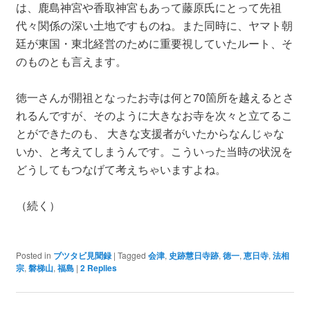
は、鹿島神宮や香取神宮もあって藤原氏にとって先祖
代々関係の深い土地ですものね。また同時に、ヤマト朝
廷が東国・東北経営のために重要視していたルート、そ
のものとも言えます。
徳一さんが開祖となったお寺は何と70箇所を越えるとさ
れるんですが、そのように大きなお寺を次々と立てるこ
とができたのも、 大きな支援者がいたからなんじゃな
いか、と考えてしまうんです。こういった当時の状況を
どうしてもつなげて考えちゃいますよね。
（続く）
Posted in
ブツタビ見聞録
|
Tagged
会津
,
史跡慧日寺跡
,
徳一
,
恵日寺
,
法相
宗
,
磐梯山
,
福島
|
2
Replies