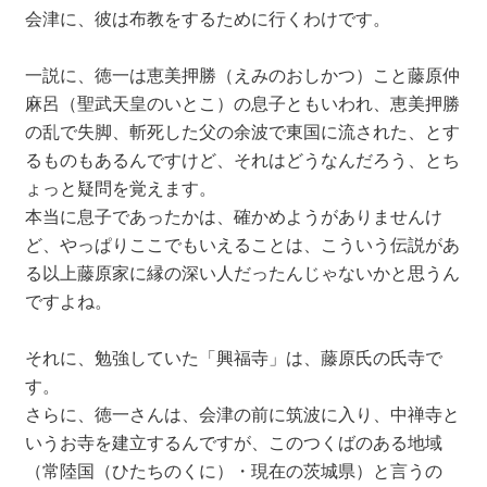
会津に、彼は布教をするために行くわけです。
一説に、徳一は恵美押勝（えみのおしかつ）こと藤原仲
麻呂（聖武天皇のいとこ）の息子ともいわれ、恵美押勝
の乱で失脚、斬死した父の余波で東国に流された、とす
るものもあるんですけど、それはどうなんだろう、とち
ょっと疑問を覚えます。
本当に息子であったかは、確かめようがありませんけ
ど、やっぱりここでもいえることは、こういう伝説があ
る以上藤原家に縁の深い人だったんじゃないかと思うん
ですよね。
それに、勉強していた「興福寺」は、藤原氏の氏寺で
す。
さらに、徳一さんは、会津の前に筑波に入り、中禅寺と
いうお寺を建立するんですが、このつくばのある地域
（常陸国（ひたちのくに）・現在の茨城県）と言うの