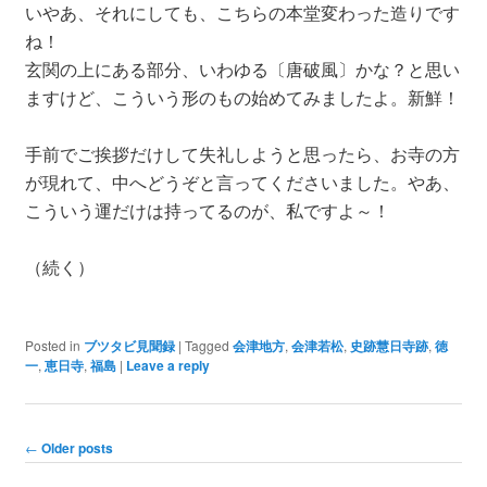
いやあ、それにしても、こちらの本堂変わった造りです
ね！
玄関の上にある部分、いわゆる〔唐破風〕かな？と思い
ますけど、こういう形のもの始めてみましたよ。新鮮！
手前でご挨拶だけして失礼しようと思ったら、お寺の方
が現れて、中へどうぞと言ってくださいました。やあ、
こういう運だけは持ってるのが、私ですよ～！
（続く）
Posted in
ブツタビ見聞録
|
Tagged
会津地方
,
会津若松
,
史跡慧日寺跡
,
徳
一
,
恵日寺
,
福島
|
Leave a reply
Post navigation
←
Older posts