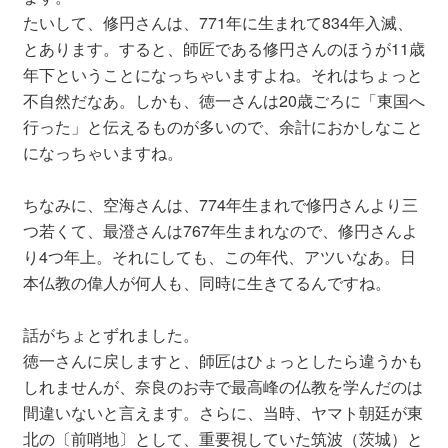
たいして、修円さんは、771年に生まれて834年入滅、
とあります。すると、師匠である修円さんのほうが11歳
年下ということになっちゃいますよね。それはちょっと
不自然だなあ。しかも、徳一さんは20歳ごろに「東国へ
行った」と伝えるものが多いので、余計におかしなこと
になっちゃいますね。
ちなみに、空海さんは、774年生まれで修円さんより三
つ若くて、最澄さんは767年生まれなので、修円さんよ
り4つ年上。それにしても、この年代、アツいなあ。日
本仏教の偉人が何人も、同時に生きてるんですね。
話がちょとずれました。
徳一さんに戻しますと、師匠はひょっとしたら違うかも
しれませんが、奈良のお寺で最高峰の仏教を学んだのは
間違いないと言えます。さらに、当時、ヤマト朝廷が東
北の〔前哨地〕として、重要視していた筑波（茨城）と