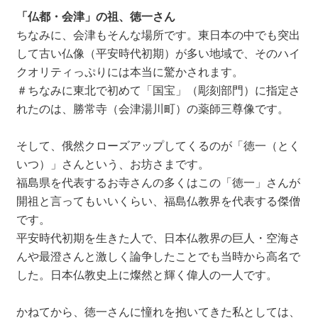
「仏都・会津」の祖、徳一さん
ちなみに、会津もそんな場所です。東日本の中でも突出
して古い仏像（平安時代初期）が多い地域で、そのハイ
クオリティっぷりには本当に驚かされます。
＃ちなみに東北で初めて「国宝」（彫刻部門）に指定さ
れたのは、勝常寺（会津湯川町）の薬師三尊像です。
そして、俄然クローズアップしてくるのが「徳一（とく
いつ）」さんという、お坊さまです。
福島県を代表するお寺さんの多くはこの「徳一」さんが
開祖と言ってもいいくらい、福島仏教界を代表する傑僧
です。
平安時代初期を生きた人で、日本仏教界の巨人・空海さ
んや最澄さんと激しく論争したことでも当時から高名で
した。日本仏教史上に燦然と輝く偉人の一人です。
かねてから、徳一さんに憧れを抱いてきた私としては、