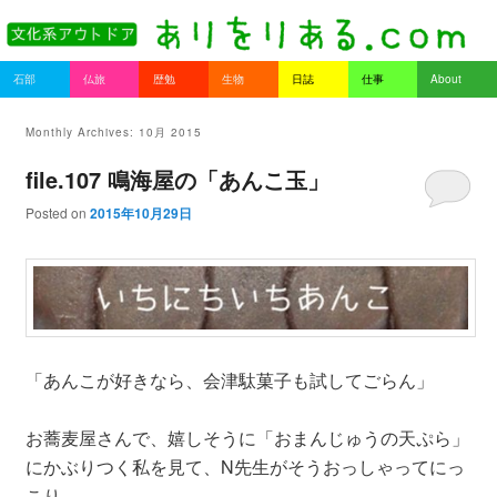
書を持ってそとへ出よう。
Main menu
石部
仏旅
歴勉
生物
日誌
仕事
About
Skip to primary content
Skip to secondary content
ありをりある.com
Monthly Archives:
10月 2015
file.107 鳴海屋の「あんこ玉」
Posted on
2015年10月29日
「あんこが好きなら、会津駄菓子も試してごらん」
お蕎麦屋さんで、嬉しそうに「おまんじゅうの天ぷら」
にかぶりつく私を見て、N先生がそうおっしゃってにっ
こり。