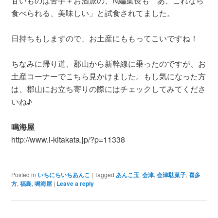
甘いものは苦手＋お酒派の、N編集長も「あ、これなら
食べられる、美味しい」と試食されてました。
日持ちもしますので、お土産にももってこいですね！
ちなみに帰り道、郡山から新幹線に乗ったのですが、お
土産コーナーでこちら見かけました。もし気になった方
は、郡山にお立ち寄りの際にはチェックしてみてくださ
いね♪
鳴海屋
http://www.i-kitakata.jp/?p=11338
Posted in
いちにちいちあんこ
|
Tagged
あんこ玉
,
会津
,
会津駄菓子
,
喜多
方
,
福島
,
鳴海屋
|
Leave a reply