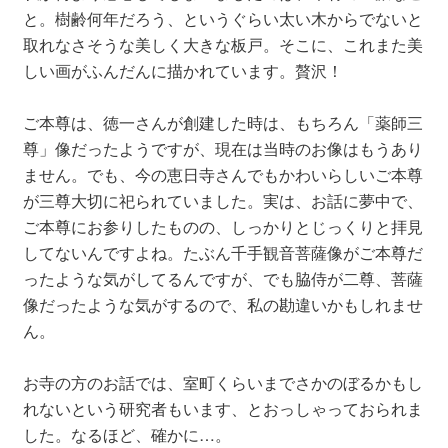
と。樹齢何年だろう、というぐらい太い木からでないと
取れなさそうな美しく大きな板戸。そこに、これまた美
しい画がふんだんに描かれています。贅沢！
ご本尊は、徳一さんが創建した時は、もちろん「薬師三
尊」像だったようですが、現在は当時のお像はもうあり
ません。でも、今の恵日寺さんでもかわいらしいご本尊
が三尊大切に祀られていました。実は、お話に夢中で、
ご本尊にお参りしたものの、しっかりとじっくりと拝見
してないんですよね。たぶん千手観音菩薩像がご本尊だ
ったような気がしてるんですが、でも脇侍が二尊、菩薩
像だったような気がするので、私の勘違いかもしれませ
ん。
お寺の方のお話では、室町くらいまでさかのぼるかもし
れないという研究者もいます、とおっしゃっておられま
した。なるほど、確かに…。