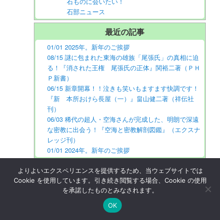
石ものに会いたい！
石部ニュース
最近の記事
01/01 2025年。新年のご挨拶
08/15 謎に包まれた東海の雄族「尾張氏」の真相に迫
る！『消された王権 尾張氏の正体』関裕二著（ＰＨ
Ｐ新書）
06/15 新章開幕！！泣きも笑いもますます快調です！
『新 本所おけら長屋（一）』畠山健二著（祥伝社
刊）
06/03 稀代の超人・空海さんが完成した、明朗で深遠
な密教に出会う！『空海と密教解剖図鑑』（エクスナ
レッジ刊）
01/01 2024年。新年のご挨拶
過去の記事
よりよいエクスペリエンスを提供するため、当ウェブサイトでは
Cookie を使用しています。引き続き閲覧する場合、Cookie の使用
2025年1月
を承諾したものとみなされます。
2024年8月
OK
2024年6月
2024年1月