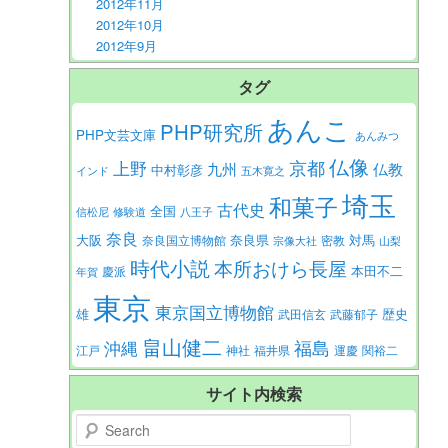
2012年11月
2012年10月
2012年9月
タグ
あんこ
PHP研究所
PHP文芸文庫
あんみつ
仏像
京都
上野
九州
仏教
中村彰彦
インド
五木寛之
埼玉
和菓子
古代史
全国
信松尼
修験道
八王子
奈良
大阪
対馬
奈良県
奈良国立博物館
密教
宗像大社
山梨
時代小説
本所おけら長屋
本田不二
慶派
年賀
東京
東京国立博物館
歴史
雄
武田信玄
武藤郁子
畠山健二
福島
沖縄
江戸
神社
福井県
運慶
関裕二
サイト内検索
Search