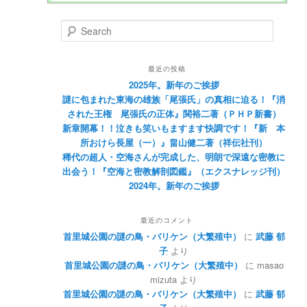
Search
最近の投稿
2025年。新年のご挨拶
謎に包まれた東海の雄族「尾張氏」の真相に迫る！『消
された王権 尾張氏の正体』関裕二著（ＰＨＰ新書）
新章開幕！！泣きも笑いもますます快調です！『新 本
所おけら長屋（一）』畠山健二著（祥伝社刊）
稀代の超人・空海さんが完成した、明朗で深遠な密教に
出会う！『空海と密教解剖図鑑』（エクスナレッジ刊）
2024年。新年のご挨拶
最近のコメント
首里城公園の謎の鳥・バリケン（大繁殖中）
に
武藤 郁
子
より
首里城公園の謎の鳥・バリケン（大繁殖中）
に
masao
mizuta
より
首里城公園の謎の鳥・バリケン（大繁殖中）
に
武藤 郁