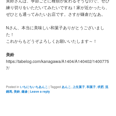
美鈴さんは、季節ごとに種類が変わるそうなので、ぜひ
練り切りをいただいてみたいですね！家が近かったら、
ぜひとも通ってみたいお店です。さすが鎌倉だなあ。
Nさん、本当に美味しい和菓子ありがとうございまし
た！
これからもどうぞよろしくお願いいたします～！
美鈴
https://tabelog.com/kanagawa/A1404/A140402/1400775
7/
Posted in
いちにちいちあんこ
|
Tagged
あんこ
,
上生菓子
,
和菓子
,
求肥
,
流
鏑馬
,
美鈴
,
鎌倉
|
Leave a reply