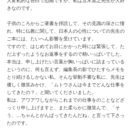
大変私的な告白で恐縮ですが、私は五木寛之先生が大好
きなのです。
子供のころからご著書を拝読して、その見識の深さに憧
れ、特に仏教に関して、日本人の心性についての先生の
ご本には、たいへん影響を受けています。
ですので、はじめてお目にかかった時には緊張して、た
だ上ずったようなお返事をするので精いっぱいでした。
本当は、申し上げたい言葉が胸いっぱいに詰まっている
というのに、何も言えず、編集長の影でひたすらメモを
とり続けるしかない私。そんな挙動不審な私に、先生は
優しく微笑みかけ、「ムトウさんは今までどんな仕事を
してきたの？」と聞いてくださいました。
私は、アワアワしながらこれまでの仕事をのことなどざ
っくり申し上げますと、また柔らかに微笑んで、「そ
う、…ちゃんとがんばってきたんだね」と言って下さっ
たのです。