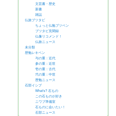
文芸書・歴史
新書
雑誌
仏旅ブツタビ
ちょっと仏勉ブツベン
ブツタビ見聞録
仏像リコメンド！
仏旅ニュース
未分類
歴勉レキベン
与の重：近代
参の重：近世
壱の重：古代
弐の重：中世
歴勉ニュース
石部イシブ
What's? 石もの
この石ものが好き
ニワブ準備室
石ものに会いたい！
石部ニュース