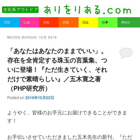
書を持ってそとへ出よう。
Main menu
石部
仏旅
歴勉
生物
日誌
仕事
About
Skip to primary content
Skip to secondary content
ありをりある.com
Monthly Archives:
10月 2016
「あなたはあなたのままでいい」。
存在を全肯定する珠玉の言葉集、つ
いに登場！『ただ生きていく、それ
だけで素晴らしい』／五木寛之著
（PHP研究所）
Posted on
2016年10月22日
ようやく、皆様のお手元にお届けできることができま
す！
お手伝いさせていただきました五木先生の新刊、『ただ