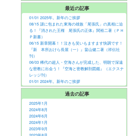
最近の記事
01/01 2025年。新年のご挨拶
08/15 謎に包まれた東海の雄族「尾張氏」の真相に迫
る！『消された王権 尾張氏の正体』関裕二著（ＰＨ
Ｐ新書）
06/15 新章開幕！！泣きも笑いもますます快調です！
『新 本所おけら長屋（一）』畠山健二著（祥伝社
刊）
06/03 稀代の超人・空海さんが完成した、明朗で深遠
な密教に出会う！『空海と密教解剖図鑑』（エクスナ
レッジ刊）
01/01 2024年。新年のご挨拶
過去の記事
2025年1月
2024年8月
2024年6月
2024年1月
2023年9月
2023年8月