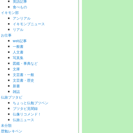
英語記事
食べもの
イキモン部
アンリアル
イキモンブニュース
リアル
お仕事
web記事
一般書
人文書
写真集
図鑑・事典など
文庫
文芸書・一般
文芸書・歴史
新書
雑誌
仏旅ブツタビ
ちょっと仏勉ブツベン
ブツタビ見聞録
仏像リコメンド！
仏旅ニュース
未分類
歴勉レキベン