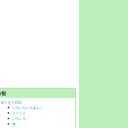
分類
ありをり日誌
いちにちいちあんこ
イベント
いろいろ
旅