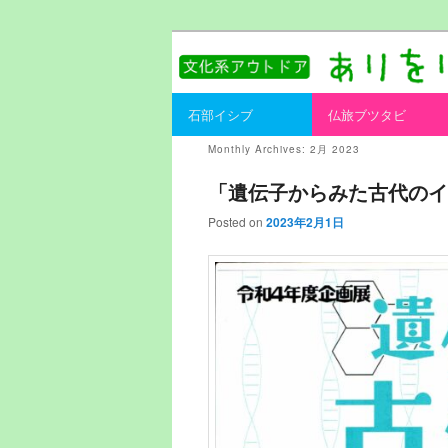
書を持ってそとへ出よう。
ありをりある.
Main menu
石部イシブ
仏旅ブツタビ
Skip to primary content
Skip to secondary content
Monthly Archives:
2月 2023
「遺伝子からみた古代のイ
Posted on
2023年2月1日