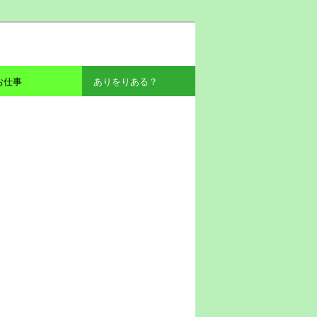
お仕事
ありをりある？