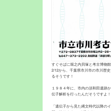
すぐそばに堀之内貝塚と考古博物館
2/12から、千葉県市川市の市川
るそうです！
１９８４年に、市内の須和田遺跡か
伝子解析を行ったんだそうですよ！
「遺伝子から見た縄文時代以降のイ