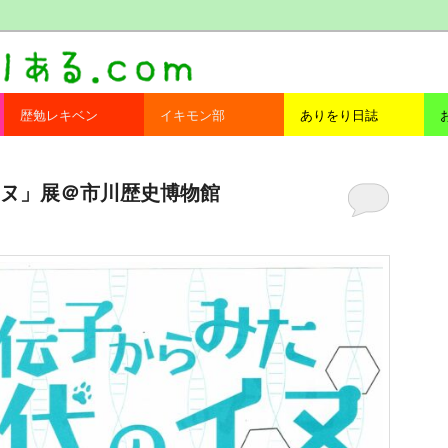
com
歴勉レキベン
イキモン部
ありをり日誌
ヌ」展＠市川歴史博物館