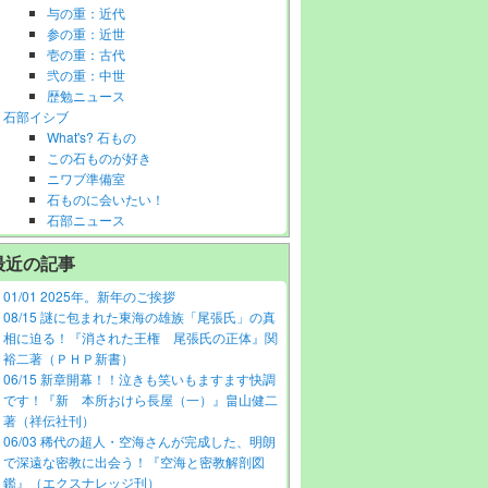
与の重：近代
参の重：近世
壱の重：古代
弐の重：中世
歴勉ニュース
石部イシブ
What's? 石もの
この石ものが好き
ニワブ準備室
石ものに会いたい！
石部ニュース
最近の記事
01/01 2025年。新年のご挨拶
08/15 謎に包まれた東海の雄族「尾張氏」の真
相に迫る！『消された王権 尾張氏の正体』関
裕二著（ＰＨＰ新書）
06/15 新章開幕！！泣きも笑いもますます快調
です！『新 本所おけら長屋（一）』畠山健二
著（祥伝社刊）
06/03 稀代の超人・空海さんが完成した、明朗
で深遠な密教に出会う！『空海と密教解剖図
鑑』（エクスナレッジ刊）