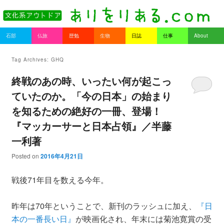
書を持ってそとへ出よう。
Main menu
石部
仏旅
歴勉
生物
日誌
仕事
About
Skip to primary content
Skip to secondary content
ありをりある.com
Tag Archives:
GHQ
終戦のあの時、いったい何が起こっ
ていたのか。「今の日本」の始まり
を知るための絶好の一冊、登場！
『マッカーサーと日本占領』／半藤
一利著
Posted on
2016年4月21日
戦後71年目を数える今年。
昨年は70年ということで、新刊のラッシュに加え、
『日
本の一番長い日』
が映画化され、年末には菊池寛賞の受