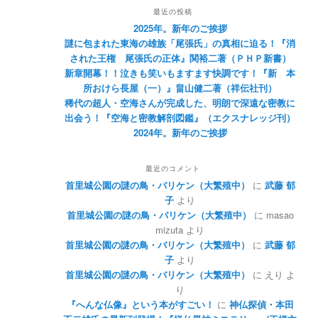
最近の投稿
2025年。新年のご挨拶
謎に包まれた東海の雄族「尾張氏」の真相に迫る！『消
された王権 尾張氏の正体』関裕二著（ＰＨＰ新書）
新章開幕！！泣きも笑いもますます快調です！『新 本
所おけら長屋（一）』畠山健二著（祥伝社刊）
稀代の超人・空海さんが完成した、明朗で深遠な密教に
出会う！『空海と密教解剖図鑑』（エクスナレッジ刊）
2024年。新年のご挨拶
最近のコメント
首里城公園の謎の鳥・バリケン（大繁殖中）
に
武藤 郁
子
より
首里城公園の謎の鳥・バリケン（大繁殖中）
に
masao
mizuta
より
首里城公園の謎の鳥・バリケン（大繁殖中）
に
武藤 郁
子
より
首里城公園の謎の鳥・バリケン（大繁殖中）
に
えり
よ
り
『へんな仏像』という本がすごい！
に
神仏探偵・本田