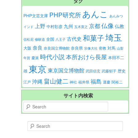
タグ
あんこ
PHP研究所
PHP文芸文庫
あんみつ
仏像
京都
上野
九州
仏教
中村彰彦
インド
五木寛之
埼玉
和菓子
古代史
全国
信松尼
修験道
八王子
奈良
大阪
対馬
奈良県
奈良国立博物館
密教
宗像大社
山梨
時代小説
本所おけら長屋
本田不二
慶派
年賀
東京
東京国立博物館
歴史
雄
武田信玄
武藤郁子
畠山健二
福島
沖縄
江戸
神社
福井県
運慶
関裕二
サイト内検索
Search
Search