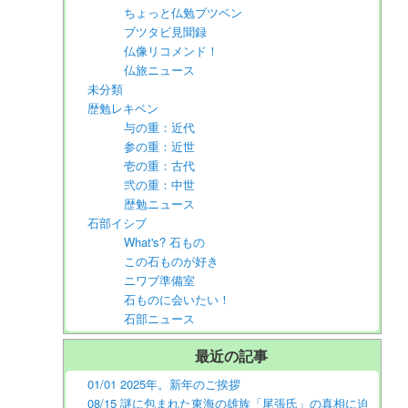
ちょっと仏勉ブツベン
ブツタビ見聞録
仏像リコメンド！
仏旅ニュース
未分類
歴勉レキベン
与の重：近代
参の重：近世
壱の重：古代
弐の重：中世
歴勉ニュース
石部イシブ
What's? 石もの
この石ものが好き
ニワブ準備室
石ものに会いたい！
石部ニュース
最近の記事
01/01 2025年。新年のご挨拶
08/15 謎に包まれた東海の雄族「尾張氏」の真相に迫