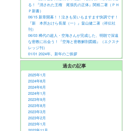
る！『消された王権 尾張氏の正体』関裕二著（ＰＨ
Ｐ新書）
06/15 新章開幕！！泣きも笑いもますます快調です！
『新 本所おけら長屋（一）』畠山健二著（祥伝社
刊）
06/03 稀代の超人・空海さんが完成した、明朗で深遠
な密教に出会う！『空海と密教解剖図鑑』（エクスナ
レッジ刊）
01/01 2024年。新年のご挨拶
過去の記事
2025年1月
2024年8月
2024年6月
2024年1月
2023年9月
2023年8月
2023年3月
2023年2月
2023年1月
2022年11月