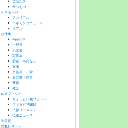
英語記事
食べもの
イキモン部
アンリアル
イキモンブニュース
リアル
お仕事
web記事
一般書
人文書
写真集
図鑑・事典など
文庫
文芸書・一般
文芸書・歴史
新書
雑誌
仏旅ブツタビ
ちょっと仏勉ブツベン
ブツタビ見聞録
仏像リコメンド！
仏旅ニュース
未分類
歴勉レキベン