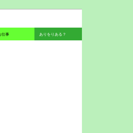
お仕事
ありをりある？