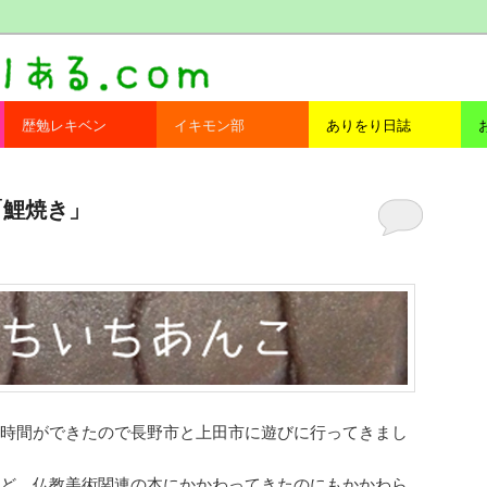
com
歴勉レキベン
イキモン部
ありをり日誌
の「鯉焼き」
時間ができたので長野市と上田市に遊びに行ってきまし
ど、仏教美術関連の本にかかわってきたのにもかかわら