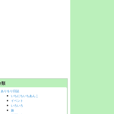
分類
ありをり日誌
いちにちいちあんこ
イベント
いろいろ
旅