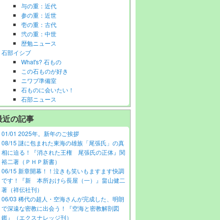
与の重：近代
参の重：近世
壱の重：古代
弐の重：中世
歴勉ニュース
石部イシブ
What's? 石もの
この石ものが好き
ニワブ準備室
石ものに会いたい！
石部ニュース
最近の記事
01/01 2025年。新年のご挨拶
08/15 謎に包まれた東海の雄族「尾張氏」の真
相に迫る！『消された王権 尾張氏の正体』関
裕二著（ＰＨＰ新書）
06/15 新章開幕！！泣きも笑いもますます快調
です！『新 本所おけら長屋（一）』畠山健二
著（祥伝社刊）
06/03 稀代の超人・空海さんが完成した、明朗
で深遠な密教に出会う！『空海と密教解剖図
鑑』（エクスナレッジ刊）