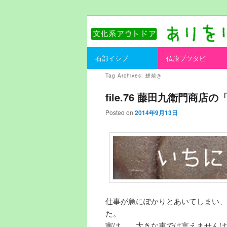
書を持ってそとへ出よう。
ありをりある.
Main menu
石部イシブ
仏旅ブツタビ
Skip to primary content
Skip to secondary content
Tag Archives:
鯉焼き
file.76 藤田九衛門商店
Posted on
2014年9月13日
仕事が急にぽかりとあいてしまい、
た。
実は…。大きな声では言えませんけ