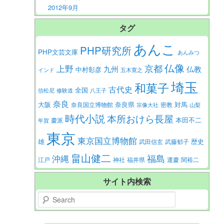
2012年9月
タグ
あんこ
PHP研究所
PHP文芸文庫
あんみつ
仏像
京都
上野
九州
仏教
中村彰彦
インド
五木寛之
埼玉
和菓子
古代史
全国
信松尼
修験道
八王子
奈良
大阪
対馬
奈良県
奈良国立博物館
密教
宗像大社
山梨
時代小説
本所おけら長屋
本田不二
慶派
年賀
東京
東京国立博物館
歴史
雄
武田信玄
武藤郁子
畠山健二
福島
沖縄
江戸
神社
福井県
運慶
関裕二
サイト内検索
Search