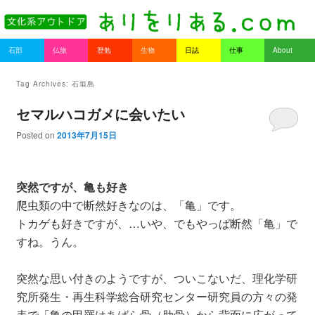
書を持ってそとへ出よう。
Main menu
石部
仏旅
歴勉
生物
日誌
仕事
About
Skip to primary content
Skip to secondary content
ありをりある.com
Tag Archives:
石垣島
セマルハコガメに会いたい
Posted on
2013年7月15日
突然ですが、亀も好き
爬虫類の中で断然好きなのは、「亀」です。
トカゲも好きですが、…いや、でもやっぱ断然「亀」で
すね。うん。
突然な思い付きのようですが、ついこないだ、理化学研
究所発生・再生科学総合研究センター研究員の方々の発
表で「亀の甲羅はあばら骨（肋骨）から背面に広がって