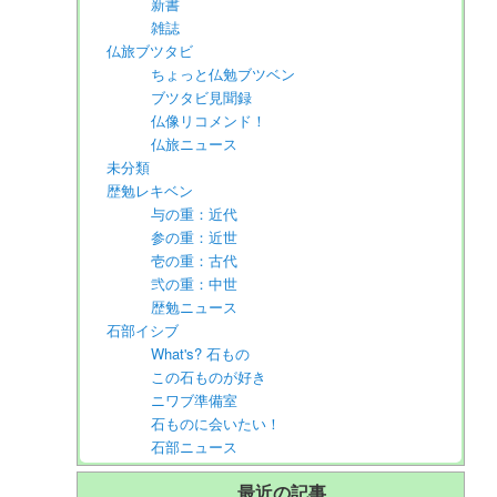
新書
雑誌
仏旅ブツタビ
ちょっと仏勉ブツベン
ブツタビ見聞録
仏像リコメンド！
仏旅ニュース
未分類
歴勉レキベン
与の重：近代
参の重：近世
壱の重：古代
弐の重：中世
歴勉ニュース
石部イシブ
What's? 石もの
この石ものが好き
ニワブ準備室
石ものに会いたい！
石部ニュース
最近の記事