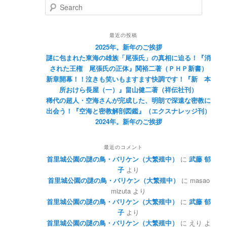
Search
最近の投稿
2025年。新年のご挨拶
謎に包まれた東海の雄族「尾張氏」の真相に迫る！『消
された王権 尾張氏の正体』関裕二著（ＰＨＰ新書）
新章開幕！！泣きも笑いもますます快調です！『新 本
所おけら長屋（一）』畠山健二著（祥伝社刊）
稀代の超人・空海さんが完成した、明朗で深遠な密教に
出会う！『空海と密教解剖図鑑』（エクスナレッジ刊）
2024年。新年のご挨拶
最近のコメント
首里城公園の謎の鳥・バリケン（大繁殖中）
に
武藤 郁
子
より
首里城公園の謎の鳥・バリケン（大繁殖中）
に
masao
mizuta
より
首里城公園の謎の鳥・バリケン（大繁殖中）
に
武藤 郁
子
より
首里城公園の謎の鳥・バリケン（大繁殖中）
に
えり
よ