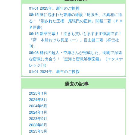
01/01 2025年。新年のご挨拶
08/15 謎に包まれた東海の雄族「尾張氏」の真相に迫
る！『消された王権 尾張氏の正体』関裕二著（ＰＨ
Ｐ新書）
06/15 新章開幕！！泣きも笑いもますます快調です！
『新 本所おけら長屋（一）』畠山健二著（祥伝社
刊）
06/03 稀代の超人・空海さんが完成した、明朗で深遠
な密教に出会う！『空海と密教解剖図鑑』（エクスナ
レッジ刊）
01/01 2024年。新年のご挨拶
過去の記事
2025年1月
2024年8月
2024年6月
2024年1月
2023年9月
2023年8月
2023年3月