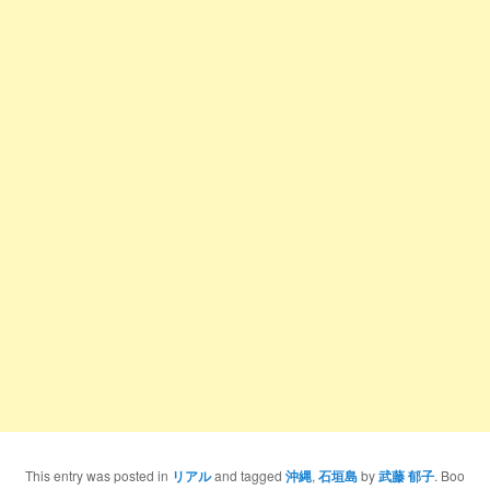
This entry was posted in
リアル
and tagged
沖縄
,
石垣島
by
武藤 郁子
. Boo