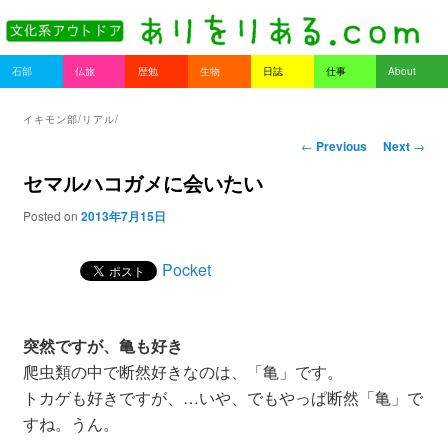
書を持ってそとへ出よう。
Main menu
石部
仏旅
歴勉
生物
日誌
仕事
About
Skip to primary content
Skip to secondary content
ありをりある.com
イキモン部/リアル/
Post navigation
←
Previous
Next
→
セマルハコガメに会いたい
Posted on
2013年7月15日
Pocket
突然ですが、亀も好き
爬虫類の中で断然好きなのは、「亀」です。
トカゲも好きですが、…いや、でもやっぱ断然「亀」で
すね。うん。