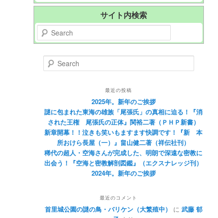
サイト内検索
Search
Search
最近の投稿
2025年。新年のご挨拶
謎に包まれた東海の雄族「尾張氏」の真相に迫る！『消
された王権 尾張氏の正体』関裕二著（ＰＨＰ新書）
新章開幕！！泣きも笑いもますます快調です！『新 本
所おけら長屋（一）』畠山健二著（祥伝社刊）
稀代の超人・空海さんが完成した、明朗で深遠な密教に
出会う！『空海と密教解剖図鑑』（エクスナレッジ刊）
2024年。新年のご挨拶
最近のコメント
首里城公園の謎の鳥・バリケン（大繁殖中）
に
武藤 郁