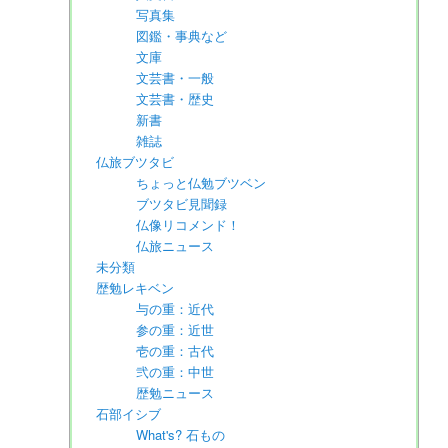
写真集
図鑑・事典など
文庫
文芸書・一般
文芸書・歴史
新書
雑誌
仏旅ブツタビ
ちょっと仏勉ブツベン
ブツタビ見聞録
仏像リコメンド！
仏旅ニュース
未分類
歴勉レキベン
与の重：近代
参の重：近世
壱の重：古代
弐の重：中世
歴勉ニュース
石部イシブ
What's? 石もの