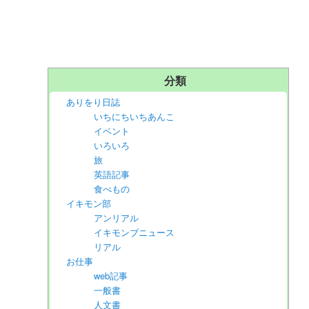
分類
ありをり日誌
いちにちいちあんこ
イベント
いろいろ
旅
英語記事
食べもの
イキモン部
アンリアル
イキモンブニュース
リアル
お仕事
web記事
一般書
人文書