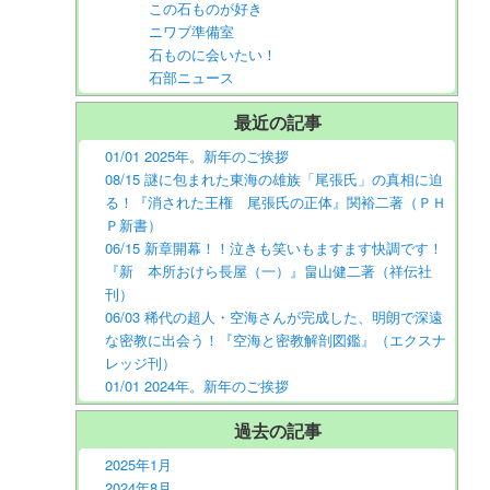
この石ものが好き
ニワブ準備室
石ものに会いたい！
石部ニュース
最近の記事
01/01 2025年。新年のご挨拶
08/15 謎に包まれた東海の雄族「尾張氏」の真相に迫
る！『消された王権 尾張氏の正体』関裕二著（ＰＨ
Ｐ新書）
06/15 新章開幕！！泣きも笑いもますます快調です！
『新 本所おけら長屋（一）』畠山健二著（祥伝社
刊）
06/03 稀代の超人・空海さんが完成した、明朗で深遠
な密教に出会う！『空海と密教解剖図鑑』（エクスナ
レッジ刊）
01/01 2024年。新年のご挨拶
過去の記事
2025年1月
2024年8月