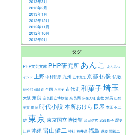
2013年3月
2013年2月
2013年1月
2012年12月
2012年11月
2012年10月
2012年9月
タグ
あんこ
PHP研究所
PHP文芸文庫
あんみつ
仏像
京都
上野
九州
仏教
中村彰彦
インド
五木寛之
埼玉
和菓子
古代史
全国
信松尼
修験道
八王子
奈良
大阪
対馬
奈良県
奈良国立博物館
密教
宗像大社
山梨
時代小説
本所おけら長屋
本田不二
慶派
年賀
東京
東京国立博物館
歴史
雄
武田信玄
武藤郁子
畠山健二
福島
沖縄
江戸
神社
福井県
運慶
関裕二