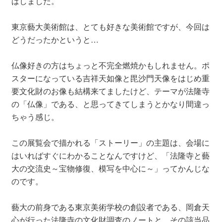
ばしました。
東京藝大美術館は、とても好きな美術館ですが、今回は
どうだったかというと…
仏像好きの方はちょっと不完全燃焼かもしれません。ポ
スターになっている吉祥天如像と毘沙門天像をはじめ重
要文化財のお像も結構来てましたけど、テーマが法隆寺
の「仏像」である、と思ってきてしまうとかなり間違っ
ちゃう感じ。
この展覧会で描かれる「ストーリー」の主題は、会場に
はいればすぐにわかることなんですけど、「法隆寺と藝
大の交流史～宝物修復、模写を中心に～」ってかんじな
のです。
藝大の前身である東京美術学校の創設者である、岡倉天
心が行った法隆寺の文化財調査のノートと、その該当品