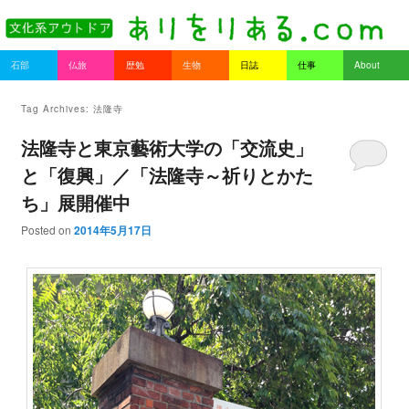
書を持ってそとへ出よう。
Main menu
石部
仏旅
歴勉
生物
日誌
仕事
About
Skip to primary content
Skip to secondary content
ありをりある.com
Tag Archives:
法隆寺
法隆寺と東京藝術大学の「交流史」
と「復興」／「法隆寺～祈りとかた
ち」展開催中
Posted on
2014年5月17日