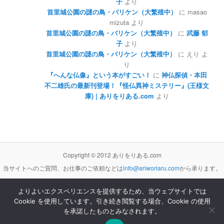
子
より
首里城公園の謎の鳥・バリケン（大繁殖中）
に
masao
mizuta
より
首里城公園の謎の鳥・バリケン（大繁殖中）
に
武藤 郁
子
より
首里城公園の謎の鳥・バリケン（大繁殖中）
に
えり
よ
り
『へんな仏像』という本がすごい！
に
神仏探偵・本田
不二雄氏の最新刊登場！『怪仏異神ミステリー』(王様文
庫) | ありをりある.com
より
Copyright © 2012 ありをりある.com
当サイトへのご質問、お仕事のご依頼などは
info@ariworiaru.com
から承ります。
よりよいエクスペリエンスを提供するため、当ウェブサイトでは
Cookie を使用しています。引き続き閲覧する場合、Cookie の使用
本サイトの記事・内容は
クリエイティブ・コモンズ 表示 - 非営利 - 改変禁止 3.0 非移植 ライセンス
の下に提供します。
を承諾したものとみなされます。
Proudly powered by WordPress