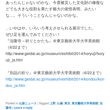
あったんじゃないのかな。今度被災した文化財の修復な
どでも大きな役割を果たす藝大の覚悟表明、みたい
な…。そういうことなんじゃないのかな。
…いやはや。いろいろ考えさせられる展示でした。
ぜひ足を運んでみてください！
『法隆寺～祈りとかたち』＠東京藝術大学大学美術館
（6/22まで）
http://www.geidai.ac.jp/museum/exhibit/2014/horyuji/hory
uji_ja.htm
『別品の祈り』＠東京藝術大学大学美術館（6/22まで）
http://www.geidai.ac.jp/museum/exhibit/2014/kondou/kon
dou_ja.htm
Posted in
仏旅ニュース
|
Tagged
上野
,
仏像
,
東京
,
東京藝術大学美術館
,
法
隆寺
|
Leave a reply