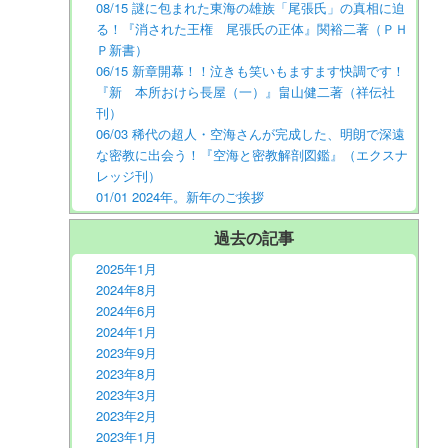
08/15 謎に包まれた東海の雄族「尾張氏」の真相に迫
る！『消された王権 尾張氏の正体』関裕二著（ＰＨ
Ｐ新書）
06/15 新章開幕！！泣きも笑いもますます快調です！
『新 本所おけら長屋（一）』畠山健二著（祥伝社
刊）
06/03 稀代の超人・空海さんが完成した、明朗で深遠
な密教に出会う！『空海と密教解剖図鑑』（エクスナ
レッジ刊）
01/01 2024年。新年のご挨拶
過去の記事
2025年1月
2024年8月
2024年6月
2024年1月
2023年9月
2023年8月
2023年3月
2023年2月
2023年1月