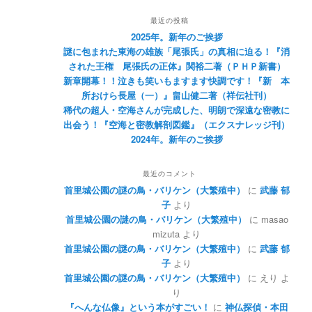
最近の投稿
2025年。新年のご挨拶
謎に包まれた東海の雄族「尾張氏」の真相に迫る！『消
された王権 尾張氏の正体』関裕二著（ＰＨＰ新書）
新章開幕！！泣きも笑いもますます快調です！『新 本
所おけら長屋（一）』畠山健二著（祥伝社刊）
稀代の超人・空海さんが完成した、明朗で深遠な密教に
出会う！『空海と密教解剖図鑑』（エクスナレッジ刊）
2024年。新年のご挨拶
最近のコメント
首里城公園の謎の鳥・バリケン（大繁殖中）
に
武藤 郁
子
より
首里城公園の謎の鳥・バリケン（大繁殖中）
に
masao
mizuta
より
首里城公園の謎の鳥・バリケン（大繁殖中）
に
武藤 郁
子
より
首里城公園の謎の鳥・バリケン（大繁殖中）
に
えり
よ
り
『へんな仏像』という本がすごい！
に
神仏探偵・本田