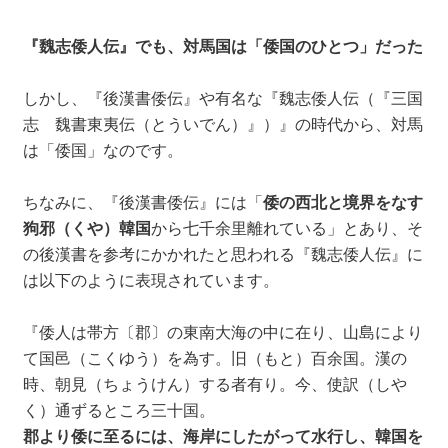
『魏志倭人伝』でも、対馬国は「倭国のひとつ」だった
しかし、『後漢書倭伝』や有名な『魏志倭人伝（『三国
志 魏書東夷伝（とういでん）』）』の時代から、対馬
は「倭国」なのです。
ちなみに、『後漢書倭伝』には「
倭の西北と境界をなす
狗邪（くや）韓国
から七千余里離れている」とあり、そ
の後漢書を参考にかかれたと思われる『魏志倭人伝』に
は以下のように表現されています。
『倭人は帯方〔郡〕の東南大海の中に在り、山島により
て国邑（こくゆう）を為す。旧（もと）百余国。漢の
時、朝見（ちょうけん）する者有り。今、使訳（しや
く）通ずるところ三十国。
郡より倭に至るには、海岸にしたがって水行し、韓国を