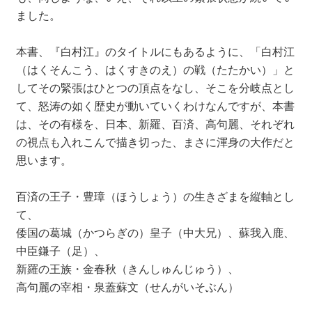
ました。
本書、『白村江』のタイトルにもあるように、「白村江
（はくそんこう、はくすきのえ）の戦（たたかい）」と
してその緊張はひとつの頂点をなし、そこを分岐点とし
て、怒涛の如く歴史が動いていくわけなんですが、本書
は、その有様を、日本、新羅、百済、高句麗、それぞれ
の視点も入れこんで描き切った、まさに渾身の大作だと
思います。
百済の王子・豊璋（ほうしょう）の生きざまを縦軸とし
て、
倭国の葛城（かつらぎの）皇子（中大兄）、蘇我入鹿、
中臣鎌子（足）、
新羅の王族・金春秋（きんしゅんじゅう）、
高句麗の宰相・泉蓋蘇文（せんがいそぶん）