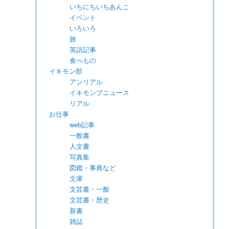
いちにちいちあんこ
イベント
いろいろ
旅
英語記事
食べもの
イキモン部
アンリアル
イキモンブニュース
リアル
お仕事
web記事
一般書
人文書
写真集
図鑑・事典など
文庫
文芸書・一般
文芸書・歴史
新書
雑誌