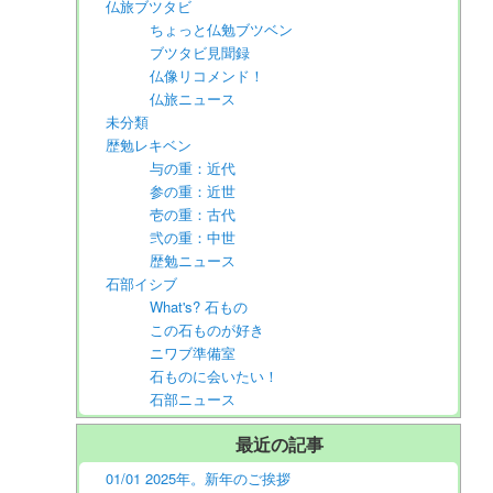
仏旅ブツタビ
ちょっと仏勉ブツベン
ブツタビ見聞録
仏像リコメンド！
仏旅ニュース
未分類
歴勉レキベン
与の重：近代
参の重：近世
壱の重：古代
弐の重：中世
歴勉ニュース
石部イシブ
What's? 石もの
この石ものが好き
ニワブ準備室
石ものに会いたい！
石部ニュース
最近の記事
01/01 2025年。新年のご挨拶