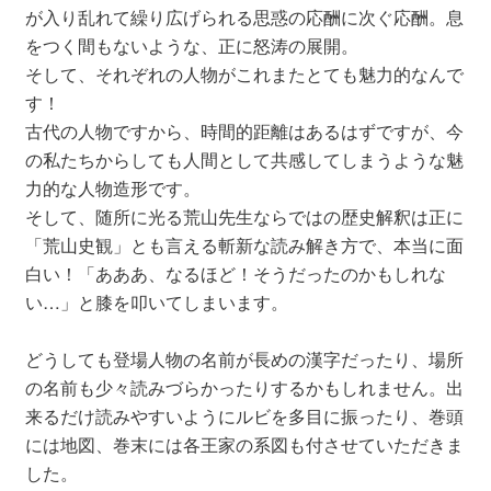
が入り乱れて繰り広げられる思惑の応酬に次ぐ応酬。息
をつく間もないような、正に怒涛の展開。
そして、それぞれの人物がこれまたとても魅力的なんで
す！
古代の人物ですから、時間的距離はあるはずですが、今
の私たちからしても人間として共感してしまうような魅
力的な人物造形です。
そして、随所に光る荒山先生ならではの歴史解釈は正に
「荒山史観」とも言える斬新な読み解き方で、本当に面
白い！「あああ、なるほど！そうだったのかもしれな
い…」と膝を叩いてしまいます。
どうしても登場人物の名前が長めの漢字だったり、場所
の名前も少々読みづらかったりするかもしれません。出
来るだけ読みやすいようにルビを多目に振ったり、巻頭
には地図、巻末には各王家の系図も付させていただきま
した。