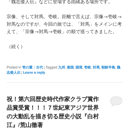
『魏志倭人伝』などに登場する由緒ある場所です。
宗像、そして対馬、壱岐。距離で言えば、宗像→壱岐→
対馬なのですが、今回の旅では、「対馬」をメインに考
えて、「宗像→対馬→壱岐」の順で巡ってきました。
（続く）
Posted in
壱の重：古代
|
Tagged
九州
,
倭国
,
国境
,
壱岐
,
対馬
,
朝鮮半島
,
魏
志倭人伝
|
Leave a reply
祝！第六回歴史時代作家クラブ賞作
品賞受賞！！！７世紀東アジア世界
の大動乱を描き切る歴史小説『白村
江』/荒山徹著