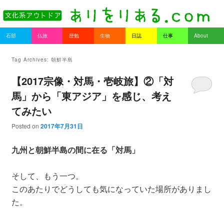
書を持ってそとへ出よう。
Main menu
石部
仏旅
歴勉
生物
日誌
仕事
About
Skip to primary content
Skip to secondary content
ありをりある.com
Tag Archives:
朝鮮半島
【2017宗像・対馬・壱岐旅】②「対
馬」から「東アジア」を感じ、考え
てみたい
Posted on
2017年7月31日
九州と朝鮮半島の間に在る「対馬」
そして、もう一つ。
このあたりでどうしても気になっていた場所がありまし
た。