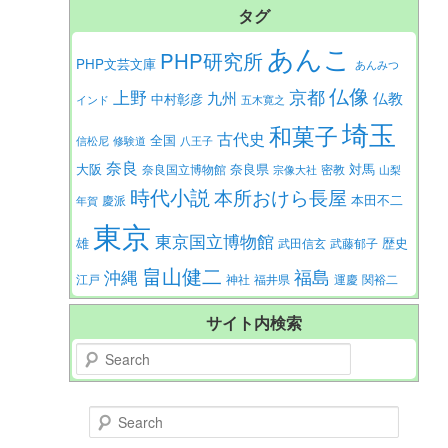
タグ
あんこ
PHP研究所
PHP文芸文庫
あんみつ
仏像
京都
上野
九州
仏教
中村彰彦
インド
五木寛之
埼玉
和菓子
古代史
全国
信松尼
修験道
八王子
奈良
大阪
対馬
奈良県
奈良国立博物館
密教
宗像大社
山梨
時代小説
本所おけら長屋
本田不二
慶派
年賀
東京
東京国立博物館
歴史
雄
武田信玄
武藤郁子
畠山健二
福島
沖縄
江戸
神社
福井県
運慶
関裕二
サイト内検索
Search
Search