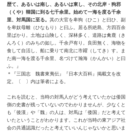
歴て、あるいは南し、あるいは東し、その北岸・狗邪
（くや）韓国に到る七千余里。始めて一海を度る千余
里、対馬国に至る。
其の大官を卑狗（ひこ）と曰ひ、副
を卑奴母離（ひなもり）と曰ふ。居る所絶島、方四百余
里ばかり。土地は山険しく、深林多く、道路は禽鹿（き
んろく）のみちの如し。千余戸有り。良田無く、海物を
食して自活し、船に乗りて南北に市糴（してき）す。ま
た南一海を渡る千余里、名づけて瀚海（かんかい）と曰
ふ。』
＊『三国志 魏書東夷伝』『日本大百科』掲載文を改
定。〔 〕内は筆者による。
これを読むと、当時の対馬人がどう考えていたかは倭国
側の史書が残っていないのでわかりませんが、少なくと
も「後漢」や「魏」の人は、対馬は「倭国」だと考えて
いたということがわかります。これが当時の東アジア社
会の共通認識だったと考えていいんじゃないかと思いま