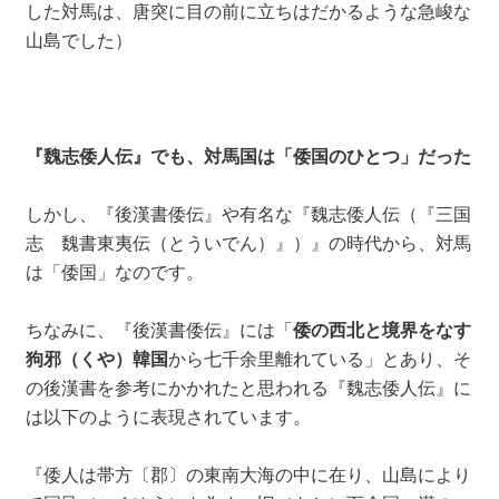
した対馬は、唐突に目の前に立ちはだかるような急峻な
山島でした）
『魏志倭人伝』でも、対馬国は「倭国のひとつ」だった
しかし、『後漢書倭伝』や有名な『魏志倭人伝（『三国
志 魏書東夷伝（とういでん）』）』の時代から、対馬
は「倭国」なのです。
ちなみに、『後漢書倭伝』には「
倭の西北と境界をなす
狗邪（くや）韓国
から七千余里離れている」とあり、そ
の後漢書を参考にかかれたと思われる『魏志倭人伝』に
は以下のように表現されています。
『倭人は帯方〔郡〕の東南大海の中に在り、山島により