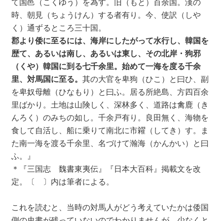
て国邑（こくゆう）を為す。旧（もと）百余国。漢の
時、朝見（ちょうけん）する者有り。今、使訳（しや
く）通ずるところ三十国。
郡より倭に至るには、海岸にしたがって水行し、韓国を
歴て、あるいは南し、あるいは東し、その北岸・狗邪
（くや）韓国に到る七千余里。始めて一海を度る千余
里、対馬国に至る。
其の大官を卑狗（ひこ）と曰ひ、副
を卑奴母離（ひなもり）と曰ふ。居る所絶島、方四百余
里ばかり。土地は山険しく、深林多く、道路は禽鹿（き
んろく）のみちの如し。千余戸有り。良田無く、海物を
食して自活し、船に乗りて南北に市糴（してき）す。ま
た南一海を渡る千余里、名づけて瀚海（かんかい）と曰
ふ。』
＊『三国志 魏書東夷伝』『日本大百科』掲載文を改
定。〔 〕内は筆者による。
これを読むと、当時の対馬人がどう考えていたかは倭国
側の史書が残っていないのでわかりませんが、少なくと