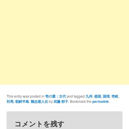
This entry was posted in
壱の重：古代
and tagged
九州
,
倭国
,
国境
,
壱岐
,
対馬
,
朝鮮半島
,
魏志倭人伝
by
武藤 郁子
. Bookmark the
permalink
.
コメントを残す