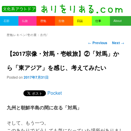
書を持ってそとへ出よう。
Main menu
石部
仏旅
歴勉
生物
日誌
仕事
About
Skip to primary content
Skip to secondary content
ありをりある.com
歴勉レキベン/壱の重：古代/
Post navigation
←
Previous
Next
→
【2017宗像・対馬・壱岐旅】②「対馬」か
ら「東アジア」を感じ、考えてみたい
Posted on
2017年7月31日
Pocket
九州と朝鮮半島の間に在る「対馬」
そして、もう一つ。
このあたりでどうしても気になっていた場所がありまし