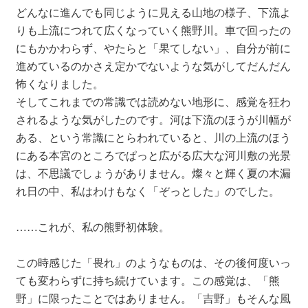
どんなに進んでも同じように見える山地の様子、下流よ
りも上流につれて広くなっていく熊野川。車で回ったの
にもかかわらず、やたらと「果てしない」、自分が前に
進めているのかさえ定かでないような気がしてだんだん
怖くなりました。
そしてこれまでの常識では読めない地形に、感覚を狂わ
されるような気がしたのです。河は下流のほうが川幅が
ある、という常識にとらわれていると、川の上流のほう
にある本宮のところでぱっと広がる広大な河川敷の光景
は、不思議でしょうがありません。燦々と輝く夏の木漏
れ日の中、私はわけもなく「ぞっとした」のでした。
……これが、私の熊野初体験。
この時感じた「畏れ」のようなものは、その後何度いっ
ても変わらずに持ち続けています。この感覚は、「熊
野」に限ったことではありません。「吉野」もそんな風