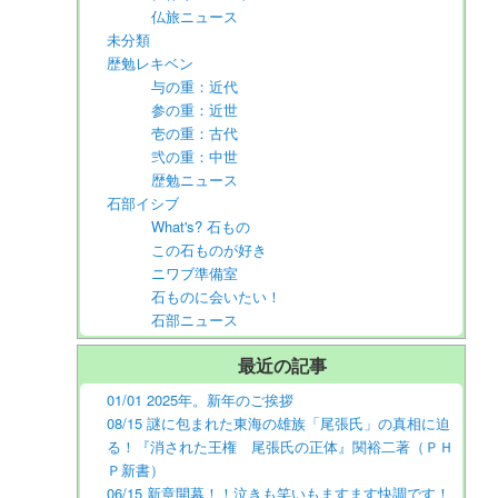
仏旅ニュース
未分類
歴勉レキベン
与の重：近代
参の重：近世
壱の重：古代
弐の重：中世
歴勉ニュース
石部イシブ
What's? 石もの
この石ものが好き
ニワブ準備室
石ものに会いたい！
石部ニュース
最近の記事
01/01 2025年。新年のご挨拶
08/15 謎に包まれた東海の雄族「尾張氏」の真相に迫
る！『消された王権 尾張氏の正体』関裕二著（ＰＨ
Ｐ新書）
06/15 新章開幕！！泣きも笑いもますます快調です！