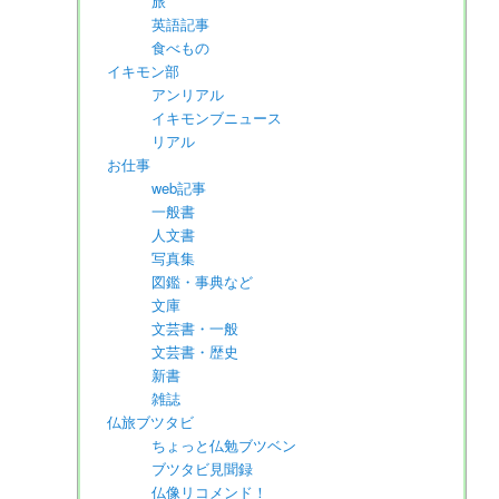
旅
英語記事
食べもの
イキモン部
アンリアル
イキモンブニュース
リアル
お仕事
web記事
一般書
人文書
写真集
図鑑・事典など
文庫
文芸書・一般
文芸書・歴史
新書
雑誌
仏旅ブツタビ
ちょっと仏勉ブツベン
ブツタビ見聞録
仏像リコメンド！