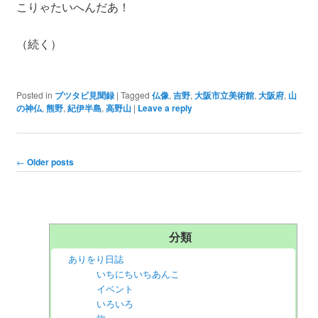
こりゃたいへんだあ！
（続く）
Posted in
ブツタビ見聞録
|
Tagged
仏像
,
吉野
,
大阪市立美術館
,
大阪府
,
山
の神仏
,
熊野
,
紀伊半島
,
高野山
|
Leave a reply
Post navigation
←
Older posts
分類
ありをり日誌
いちにちいちあんこ
イベント
いろいろ