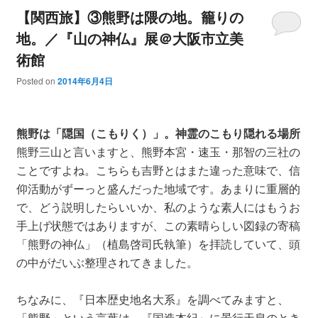
【関西旅】③熊野は隈の地。籠りの
地。／『山の神仏』展＠大阪市立美
術館
Posted on
2014年6月4日
熊野は「隠国（こもりく）」。神霊のこもり隠れる場所
熊野三山と言いますと、熊野本宮・速玉・那智の三社の
ことですよね。こちらも吉野とはまた違った意味で、信
仰活動がずーっと盛んだった地域です。あまりに重層的
で、どう説明したらいいか、私のような素人にはもうお
手上げ状態ではありますが、この素晴らしい図録の寄稿
「熊野の神仏」（植島啓司氏執筆）を拝読していて、頭
の中がだいぶ整理されてきました。
ちなみに、『日本歴史地名大系』を調べてみますと、
「熊野」という言葉は、『国造本紀』に景行天皇のとき