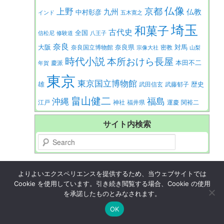
仏像
京都
上野
九州
仏教
中村彰彦
インド
五木寛之
埼玉
和菓子
古代史
全国
信松尼
修験道
八王子
奈良
大阪
対馬
奈良県
奈良国立博物館
密教
宗像大社
山梨
時代小説
本所おけら長屋
本田不二
慶派
年賀
東京
東京国立博物館
歴史
雄
武田信玄
武藤郁子
畠山健二
福島
沖縄
江戸
神社
福井県
運慶
関裕二
サイト内検索
Search
Search
よりよいエクスペリエンスを提供するため、当ウェブサイトでは
Cookie を使用しています。引き続き閲覧する場合、Cookie の使用
を承諾したものとみなされます。
最近の投稿
OK
2025年。新年のご挨拶
謎に包まれた東海の雄族「尾張氏」の真相に迫る！『消