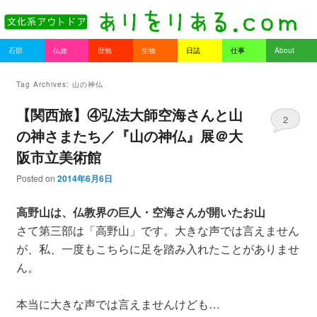
書を持ってそとへ出よう。
Main menu
石部
仏旅
歴勉
生物
日誌
仕事
About
Skip to primary content
Skip to secondary content
ありをりある.com
Tag Archives:
山の神仏
【関西旅】④弘法大師空海さんと山
2
の神さまたち／『山の神仏』展＠大
阪市立美術館
Posted on
2014年6月6日
高野山は、仏教界の巨人・空海さんが開いたお山
さて第三部は「高野山」です。大きな声では言えません
が、私、一度もこちらに足を踏み入れたことがありませ
ん。
本当に大きな声では言えませんけども…