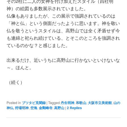
その2柱に二人の女神を付け加えたスタイル（四社明
神）の絵図も多数展示されていました。
仏像もありましたが、この展示で強調されているのは
「神と仏」という側面だったように思います。神を敬い
仏を敬うというスタイルは、高野山では全く矛盾せず今
も連綿と祀られ続けている、とそこのところを強調され
ているのかな？と感じました。
出来るだけ、近いうちに高野山に行かないといけないな
～。ほんと。
（続く）
Posted in
ブツタビ見聞録
|
Tagged
丹生明神
,
和歌山
,
大阪市立美術館
,
山の
神仏
,
狩場明神
,
空海
,
金剛峰寺
,
高野山
|
2
Replies