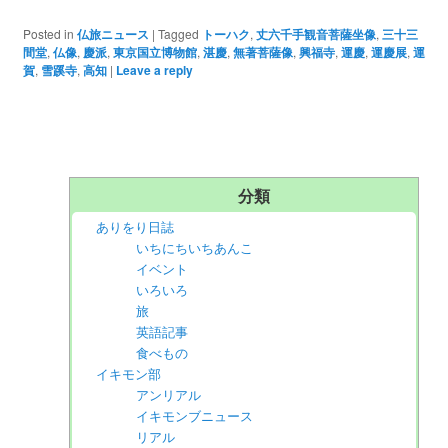
Posted in
仏旅ニュース
|
Tagged
トーハク
,
丈六千手観音菩薩坐像
,
三十三
間堂
,
仏像
,
慶派
,
東京国立博物館
,
湛慶
,
無著菩薩像
,
興福寺
,
運慶
,
運慶展
,
運
賀
,
雪蹊寺
,
高知
|
Leave a reply
分類
ありをり日誌
いちにちいちあんこ
イベント
いろいろ
旅
英語記事
食べもの
イキモン部
アンリアル
イキモンブニュース
リアル