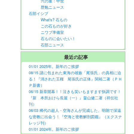
弐の重：中世
歴勉ニュース
石部イシブ
What's? 石もの
この石ものが好き
ニワブ準備室
石ものに会いたい！
石部ニュース
最近の記事
01/01 2025年。新年のご挨拶
08/15 謎に包まれた東海の雄族「尾張氏」の真相に迫
る！『消された王権 尾張氏の正体』関裕二著（ＰＨ
Ｐ新書）
06/15 新章開幕！！泣きも笑いもますます快調です！
『新 本所おけら長屋（一）』畠山健二著（祥伝社
刊）
06/03 稀代の超人・空海さんが完成した、明朗で深遠
な密教に出会う！『空海と密教解剖図鑑』（エクスナ
レッジ刊）
01/01 2024年。新年のご挨拶