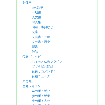
お仕事
web記事
一般書
人文書
写真集
図鑑・事典など
文庫
文芸書・一般
文芸書・歴史
新書
雑誌
仏旅ブツタビ
ちょっと仏勉ブツベン
ブツタビ見聞録
仏像リコメンド！
仏旅ニュース
未分類
歴勉レキベン
与の重：近代
参の重：近世
壱の重：古代