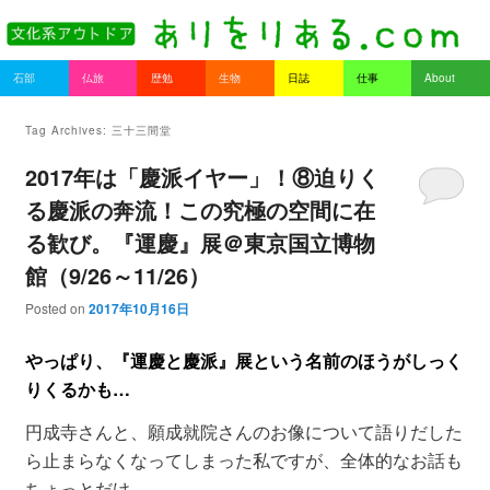
書を持ってそとへ出よう。
Main menu
石部
仏旅
歴勉
生物
日誌
仕事
About
Skip to primary content
Skip to secondary content
ありをりある.com
Tag Archives:
三十三間堂
2017年は「慶派イヤー」！⑧迫りく
る慶派の奔流！この究極の空間に在
る歓び。『運慶』展＠東京国立博物
館（9/26～11/26）
Posted on
2017年10月16日
やっぱり、『運慶と慶派』展という名前のほうがしっく
りくるかも…
円成寺さんと、願成就院さんのお像について語りだした
ら止まらなくなってしまった私ですが、全体的なお話も
ちょっとだけ…