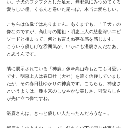
い。子犬のフクフクとした足元、無邪気にみつめてくる
愛らしい瞳、くるんと巻いた尾っぽ。本当に愛らしい。
こちらは仏像ではありません。あくまでも、「子犬」の
像なのですが、高山寺の開祖・明恵上人の慈悲深いエピ
ソードと相まって、何とも言えぬ存在感を感じます。
こういう優しげな雰囲気が、いかにも湛慶さんだなあ、
と思うんです。
隣に展示されている「神鹿」像＠高山寺もとても可愛い
です。明恵上人は春日社（大社）を篤く信仰していまし
たが、その春日社ゆかりの神鹿です。こちらも、神秘さ
というよりは、鹿本来のしなやかな美しさ、可愛らしさ
が先に立つ像ですね。
湛慶さんは、きっと優しい人だったんだろうな～。
運慶さんのような、スーパー父さんの下で同じ仕事をす