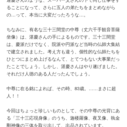
ることになって、さらに五人の弟たちをまとめながら
の…って、本当に大変だったろうな…。
ちなみに、有名な三十三間堂の中尊（丈六千手観音菩薩
坐像）は、湛慶さんの手によるものです。三十三間堂
は、慶派だけでなく、院派や円派など当時の仏師大集結
で建立されました。考え方も違う、個性的な仏師たちを
ひとつにまとめ上げるなんて、とてつもない大事業だっ
たことでしょう。しかし、湛慶さんはやり遂げました。
それだけ人徳のある人だったんでしょう。
中尊に在る銘によれば、その時、83歳。……まさに超
人！！
今回はちょっと珍しいものとして、その中尊の光背にあ
る「三十三応現身像」のうち、迦楼羅像、夜叉像、執金
剛神像の三体を取り出して、出品されています。