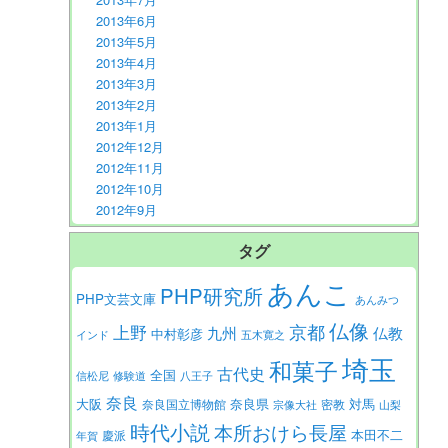
2013年6月
2013年5月
2013年4月
2013年3月
2013年2月
2013年1月
2012年12月
2012年11月
2012年10月
2012年9月
タグ
あんこ
PHP研究所
PHP文芸文庫
あんみつ
仏像
京都
上野
九州
仏教
中村彰彦
インド
五木寛之
埼玉
和菓子
古代史
全国
信松尼
修験道
八王子
奈良
大阪
対馬
奈良県
奈良国立博物館
密教
宗像大社
山梨
時代小説
本所おけら長屋
本田不二
慶派
年賀