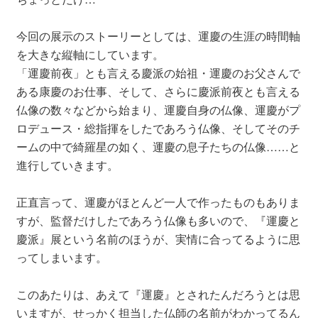
今回の展示のストーリーとしては、運慶の生涯の時間軸
を大きな縦軸にしています。
「運慶前夜」とも言える慶派の始祖・運慶のお父さんで
ある康慶のお仕事、そして、さらに慶派前夜とも言える
仏像の数々などから始まり、運慶自身の仏像、運慶がプ
ロデュース・総指揮をしたであろう仏像、そしてそのチ
ームの中で綺羅星の如く、運慶の息子たちの仏像……と
進行していきます。
正直言って、運慶がほとんど一人で作ったものもありま
すが、監督だけしたであろう仏像も多いので、『運慶と
慶派』展という名前のほうが、実情に合ってるように思
ってしまいます。
このあたりは、あえて『運慶』とされたんだろうとは思
いますが、せっかく担当した仏師の名前がわかってるん