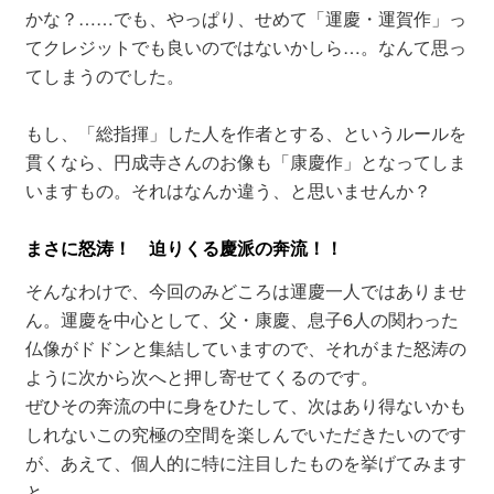
かな？……でも、やっぱり、せめて「運慶・運賀作」っ
てクレジットでも良いのではないかしら…。なんて思っ
てしまうのでした。
もし、「総指揮」した人を作者とする、というルールを
貫くなら、円成寺さんのお像も「康慶作」となってしま
いますもの。それはなんか違う、と思いませんか？
まさに怒涛！ 迫りくる慶派の奔流！！
そんなわけで、今回のみどころは運慶一人ではありませ
ん。運慶を中心として、父・康慶、息子6人の関わった
仏像がドドンと集結していますので、それがまた怒涛の
ように次から次へと押し寄せてくるのです。
ぜひその奔流の中に身をひたして、次はあり得ないかも
しれないこの究極の空間を楽しんでいただきたいのです
が、あえて、個人的に特に注目したものを挙げてみます
と…