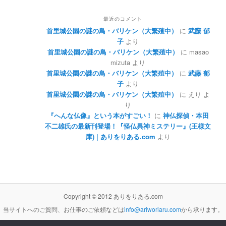
最近のコメント
首里城公園の謎の鳥・バリケン（大繁殖中）
に
武藤 郁
子
より
首里城公園の謎の鳥・バリケン（大繁殖中）
に
masao
mizuta
より
首里城公園の謎の鳥・バリケン（大繁殖中）
に
武藤 郁
子
より
首里城公園の謎の鳥・バリケン（大繁殖中）
に
えり
よ
り
『へんな仏像』という本がすごい！
に
神仏探偵・本田
不二雄氏の最新刊登場！『怪仏異神ミステリー』(王様文
庫) | ありをりある.com
より
Copyright © 2012 ありをりある.com
当サイトへのご質問、お仕事のご依頼などは
info@ariworiaru.com
から承ります。