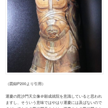
（図録P200より引用）
運慶の毘沙門天立像＠願成就院を意識していると思われ
ますし、そういう意味ではやはり運慶には及ばないので