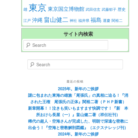
東京
東京国立博物館
歴史
雄
武田信玄
武藤郁子
畠山健二
福島
沖縄
江戸
神社
福井県
運慶
関裕二
サイト内検索
Search
Search
最近の投稿
2025年。新年のご挨拶
謎に包まれた東海の雄族「尾張氏」の真相に迫る！『消
された王権 尾張氏の正体』関裕二著（ＰＨＰ新書）
新章開幕！！泣きも笑いもますます快調です！『新 本
所おけら長屋（一）』畠山健二著（祥伝社刊）
稀代の超人・空海さんが完成した、明朗で深遠な密教に
出会う！『空海と密教解剖図鑑』（エクスナレッジ刊）
2024年。新年のご挨拶