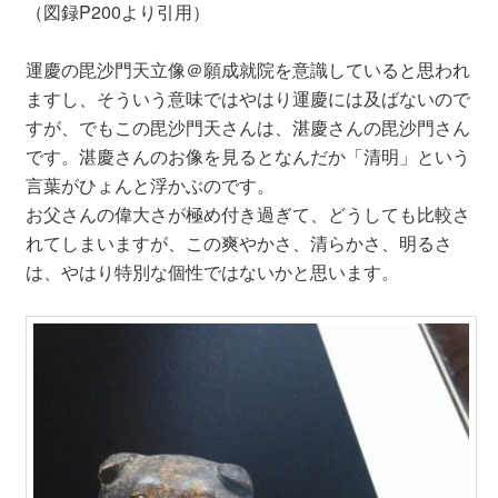
（図録P200より引用）
運慶の毘沙門天立像＠願成就院を意識していると思われ
ますし、そういう意味ではやはり運慶には及ばないので
すが、でもこの毘沙門天さんは、湛慶さんの毘沙門さん
です。湛慶さんのお像を見るとなんだか「清明」という
言葉がひょんと浮かぶのです。
お父さんの偉大さが極め付き過ぎて、どうしても比較さ
れてしまいますが、この爽やかさ、清らかさ、明るさ
は、やはり特別な個性ではないかと思います。