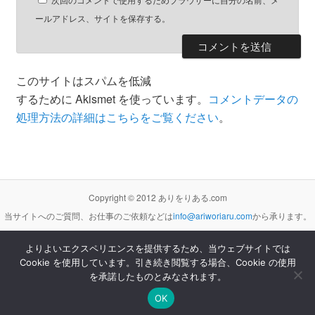
ールアドレス、サイトを保存する。
このサイトはスパムを低減
するために Akismet を使っています。
コメントデータの
処理方法の詳細はこちらをご覧ください
。
Copyright © 2012 ありをりある.com
当サイトへのご質問、お仕事のご依頼などは
info@ariworiaru.com
から承ります。
よりよいエクスペリエンスを提供するため、当ウェブサイトでは
Cookie を使用しています。引き続き閲覧する場合、Cookie の使用
本サイトの記事・内容は
クリエイティブ・コモンズ 表示 - 非営利 - 改変禁止 3.0 非移植 ライセンス
の下に提供します。
を承諾したものとみなされます。
Proudly powered by WordPress
OK
[サイト管理]