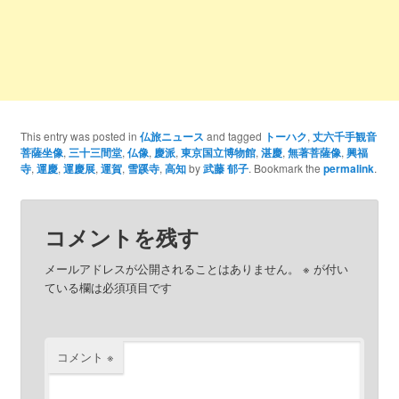
This entry was posted in
仏旅ニュース
and tagged
トーハク
,
丈六千手観音
菩薩坐像
,
三十三間堂
,
仏像
,
慶派
,
東京国立博物館
,
湛慶
,
無著菩薩像
,
興福
寺
,
運慶
,
運慶展
,
運賀
,
雪蹊寺
,
高知
by
武藤 郁子
. Bookmark the
permalink
.
コメントを残す
メールアドレスが公開されることはありません。
※
が付い
ている欄は必須項目です
コメント
※