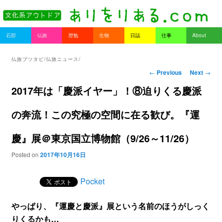
書を持ってそとへ出よう。
Main menu
石部
仏旅
歴勉
生物
日誌
仕事
About
Skip to primary content
Skip to secondary content
ありをりある.com
仏旅ブツタビ/仏旅ニュース/
Post navigation
←
Previous
Next
→
2017年は「慶派イヤー」！⑧迫りくる慶派
の奔流！この究極の空間に在る歓び。『運
慶』展＠東京国立博物館（9/26～11/26）
Posted on
2017年10月16日
Pocket
やっぱり、『運慶と慶派』展という名前のほうがしっく
りくるかも…