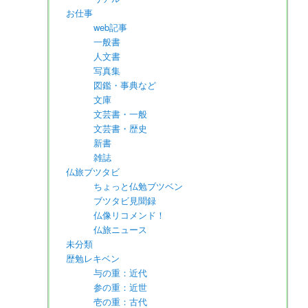
お仕事
web記事
一般書
人文書
写真集
図鑑・事典など
文庫
文芸書・一般
文芸書・歴史
新書
雑誌
仏旅ブツタビ
ちょっと仏勉ブツベン
ブツタビ見聞録
仏像リコメンド！
仏旅ニュース
未分類
歴勉レキベン
与の重：近代
参の重：近世
壱の重：古代