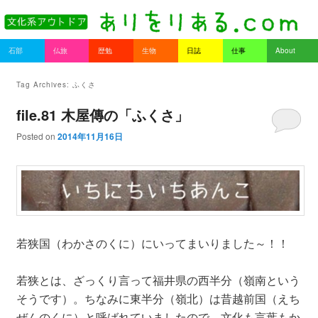
書を持ってそとへ出よう。
Main menu
石部
仏旅
歴勉
生物
日誌
仕事
About
Skip to primary content
Skip to secondary content
ありをりある.com
Tag Archives:
ふくさ
file.81 木屋傳の「ふくさ」
Posted on
2014年11月16日
若狭国（わかさのくに）にいってまいりました～！！
若狭とは、ざっくり言って福井県の西半分（嶺南という
そうです）。ちなみに東半分（嶺北）は昔越前国（えち
ぜんのくに）と呼ばれていましたので、文化も言葉もか