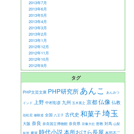
2013年7月
2013年6月
2013年5月
2013年4月
2013年3月
2013年2月
2013年1月
2012年12月
2012年11月
2012年10月
2012年9月
タグ
あんこ
PHP研究所
PHP文芸文庫
あんみつ
仏像
京都
上野
九州
仏教
中村彰彦
インド
五木寛之
埼玉
和菓子
古代史
全国
信松尼
修験道
八王子
奈良
大阪
対馬
奈良県
奈良国立博物館
密教
宗像大社
山梨
時代小説
本所おけら長屋
本田不二
慶派
年賀