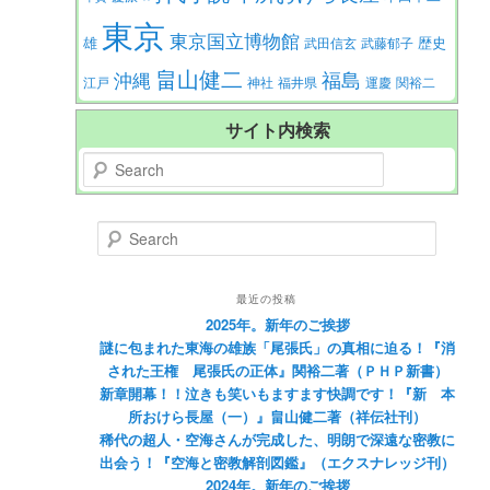
東京
東京国立博物館
歴史
雄
武田信玄
武藤郁子
畠山健二
福島
沖縄
江戸
神社
福井県
運慶
関裕二
サイト内検索
Search
Search
最近の投稿
2025年。新年のご挨拶
謎に包まれた東海の雄族「尾張氏」の真相に迫る！『消
された王権 尾張氏の正体』関裕二著（ＰＨＰ新書）
新章開幕！！泣きも笑いもますます快調です！『新 本
所おけら長屋（一）』畠山健二著（祥伝社刊）
稀代の超人・空海さんが完成した、明朗で深遠な密教に
出会う！『空海と密教解剖図鑑』（エクスナレッジ刊）
2024年。新年のご挨拶