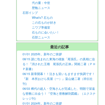
弐の重：中世
歴勉ニュース
石部イシブ
What's? 石もの
この石ものが好き
ニワブ準備室
石ものに会いたい！
石部ニュース
最近の記事
01/01 2025年。新年のご挨拶
08/15 謎に包まれた東海の雄族「尾張氏」の真相に迫
る！『消された王権 尾張氏の正体』関裕二著（ＰＨ
Ｐ新書）
06/15 新章開幕！！泣きも笑いもますます快調です！
『新 本所おけら長屋（一）』畠山健二著（祥伝社
刊）
06/03 稀代の超人・空海さんが完成した、明朗で深遠
な密教に出会う！『空海と密教解剖図鑑』（エクスナ
レッジ刊）
01/01 2024年。新年のご挨拶