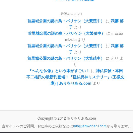
最近のコメント
首里城公園の謎の鳥・バリケン（大繁殖中）
に
武藤 郁
子
より
首里城公園の謎の鳥・バリケン（大繁殖中）
に
masao
mizuta
より
首里城公園の謎の鳥・バリケン（大繁殖中）
に
武藤 郁
子
より
首里城公園の謎の鳥・バリケン（大繁殖中）
に
えり
よ
り
『へんな仏像』という本がすごい！
に
神仏探偵・本田
不二雄氏の最新刊登場！『怪仏異神ミステリー』(王様文
庫) | ありをりある.com
より
Copyright © 2012 ありをりある.com
当サイトへのご質問、お仕事のご依頼などは
info@ariworiaru.com
から承ります。