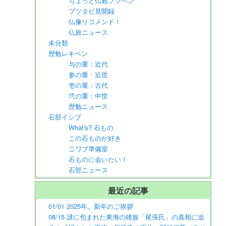
ちょっと仏勉ブツベン
ブツタビ見聞録
仏像リコメンド！
仏旅ニュース
未分類
歴勉レキベン
与の重：近代
参の重：近世
壱の重：古代
弐の重：中世
歴勉ニュース
石部イシブ
What's? 石もの
この石ものが好き
ニワブ準備室
石ものに会いたい！
石部ニュース
最近の記事
01/01 2025年。新年のご挨拶
08/15 謎に包まれた東海の雄族「尾張氏」の真相に迫