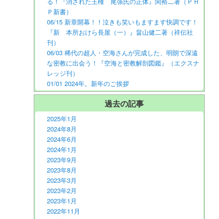
る！『消された王権 尾張氏の正体』関裕二著（ＰＨ
Ｐ新書）
06/15 新章開幕！！泣きも笑いもますます快調です！
『新 本所おけら長屋（一）』畠山健二著（祥伝社
刊）
06/03 稀代の超人・空海さんが完成した、明朗で深遠
な密教に出会う！『空海と密教解剖図鑑』（エクスナ
レッジ刊）
01/01 2024年。新年のご挨拶
過去の記事
2025年1月
2024年8月
2024年6月
2024年1月
2023年9月
2023年8月
2023年3月
2023年2月
2023年1月
2022年11月