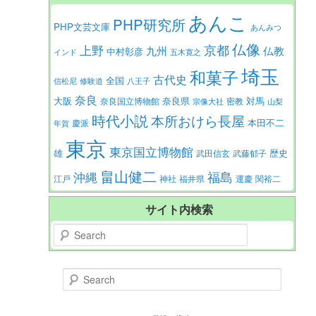
あんこ
PHP研究所
PHP文芸文庫
あんみつ
仏像
京都
上野
九州
仏教
中村彰彦
インド
五木寛之
埼玉
和菓子
古代史
全国
信松尼
修験道
八王子
奈良
大阪
対馬
奈良県
奈良国立博物館
密教
宗像大社
山梨
時代小説
本所おけら長屋
本田不二
慶派
年賀
東京
東京国立博物館
歴史
雄
武田信玄
武藤郁子
畠山健二
福島
沖縄
江戸
神社
福井県
運慶
関裕二
サイト内検索
Search
Search