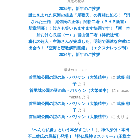
最近の投稿
2025年。新年のご挨拶
謎に包まれた東海の雄族「尾張氏」の真相に迫る！『消
された王権 尾張氏の正体』関裕二著（ＰＨＰ新書）
新章開幕！！泣きも笑いもますます快調です！『新 本
所おけら長屋（一）』畠山健二著（祥伝社刊）
稀代の超人・空海さんが完成した、明朗で深遠な密教に
出会う！『空海と密教解剖図鑑』（エクスナレッジ刊）
2024年。新年のご挨拶
最近のコメント
首里城公園の謎の鳥・バリケン（大繁殖中）
に
武藤 郁
子
より
首里城公園の謎の鳥・バリケン（大繁殖中）
に
masao
mizuta
より
首里城公園の謎の鳥・バリケン（大繁殖中）
に
武藤 郁
子
より
首里城公園の謎の鳥・バリケン（大繁殖中）
に
えり
よ
り
『へんな仏像』という本がすごい！
に
神仏探偵・本田
不二雄氏の最新刊登場！『怪仏異神ミステリー』(王様文