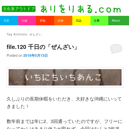
書を持ってそとへ出よう。
Main menu
石部
仏旅
歴勉
生物
日誌
仕事
About
Skip to primary content
Skip to secondary content
ありをりある.com
Tag Archives:
ぜんざい
file.120 千日の「ぜんざい」
Posted on
2016年5月13日
久しぶりの長期休暇をいただき、大好きな沖縄にいって
きました！
数年前までは年に2、3回通っていたのですが、フリーに
なってからはあまり休みが取れず、今回はなんと2年半