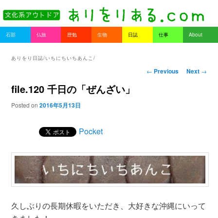
書を持ってそとへ出よう。
Main menu
石部
仏旅
歴勉
生物
日誌
仕事
About
Skip to primary content
Skip to secondary content
ありをりある.com
ありをり日誌/いちにちいちあんこ/
Post navigation
←
Previous
Next
→
file.120 千日の「ぜんざい」
Posted on
2016年5月13日
Pocket
久しぶりの長期休暇をいただき、大好きな沖縄にいって