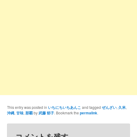
This entry was posted in
いちにちいちあんこ
and tagged
ぜんざい
,
久米
,
沖縄
,
甘味
,
那覇
by
武藤 郁子
. Bookmark the
permalink
.
コメントを残す