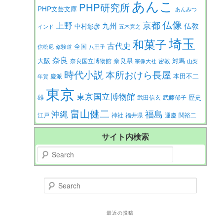
あんこ
PHP研究所
PHP文芸文庫
あんみつ
仏像
京都
上野
九州
仏教
中村彰彦
インド
五木寛之
埼玉
和菓子
古代史
全国
信松尼
修験道
八王子
奈良
大阪
対馬
奈良県
奈良国立博物館
密教
宗像大社
山梨
時代小説
本所おけら長屋
本田不二
慶派
年賀
東京
東京国立博物館
歴史
雄
武田信玄
武藤郁子
畠山健二
福島
沖縄
江戸
神社
福井県
運慶
関裕二
サイト内検索
Search
Search
最近の投稿