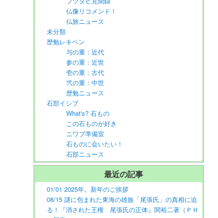
ブツタビ見聞録
仏像リコメンド！
仏旅ニュース
未分類
歴勉レキベン
与の重：近代
参の重：近世
壱の重：古代
弐の重：中世
歴勉ニュース
石部イシブ
What's? 石もの
この石ものが好き
ニワブ準備室
石ものに会いたい！
石部ニュース
最近の記事
01/01 2025年。新年のご挨拶
08/15 謎に包まれた東海の雄族「尾張氏」の真相に迫
る！『消された王権 尾張氏の正体』関裕二著（ＰＨ