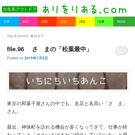
書を持ってそとへ出よう。
Main menu
石部
仏旅
歴勉
生物
日誌
仕事
About
Skip to primary content
Skip to secondary content
ありをりある.com
Tag Archives:
駿河台下
file.96 さゝまの「松葉最中」
Posted on
2015年7月5日
東京の和菓子屋さんの中でも、名店と名高い「さゝま」
さん。
最近、神保町を訪れる機会が多くなってきて、仕事が終
わってふと「そういえばまだご紹介していないな」と思