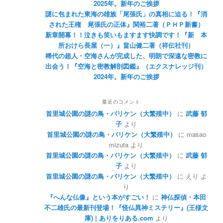
2025年。新年のご挨拶
謎に包まれた東海の雄族「尾張氏」の真相に迫る！『消
された王権 尾張氏の正体』関裕二著（ＰＨＰ新書）
新章開幕！！泣きも笑いもますます快調です！『新 本
所おけら長屋（一）』畠山健二著（祥伝社刊）
稀代の超人・空海さんが完成した、明朗で深遠な密教に
出会う！『空海と密教解剖図鑑』（エクスナレッジ刊）
2024年。新年のご挨拶
最近のコメント
首里城公園の謎の鳥・バリケン（大繁殖中）
に
武藤 郁
子
より
首里城公園の謎の鳥・バリケン（大繁殖中）
に
masao
mizuta
より
首里城公園の謎の鳥・バリケン（大繁殖中）
に
武藤 郁
子
より
首里城公園の謎の鳥・バリケン（大繁殖中）
に
えり
よ
り
『へんな仏像』という本がすごい！
に
神仏探偵・本田
不二雄氏の最新刊登場！『怪仏異神ミステリー』(王様文
庫) | ありをりある.com
より