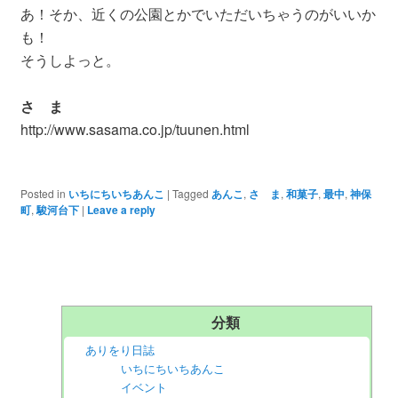
あ！そか、近くの公園とかでいただいちゃうのがいいか
も！
そうしよっと。
さゝま
http://www.sasama.co.jp/tuunen.html
Posted in
いちにちいちあんこ
|
Tagged
あんこ
,
さゝま
,
和菓子
,
最中
,
神保
町
,
駿河台下
|
Leave a reply
分類
ありをり日誌
いちにちいちあんこ
イベント