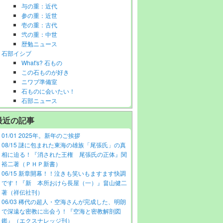
与の重：近代
参の重：近世
壱の重：古代
弐の重：中世
歴勉ニュース
石部イシブ
What's? 石もの
この石ものが好き
ニワブ準備室
石ものに会いたい！
石部ニュース
最近の記事
01/01 2025年。新年のご挨拶
08/15 謎に包まれた東海の雄族「尾張氏」の真
相に迫る！『消された王権 尾張氏の正体』関
裕二著（ＰＨＰ新書）
06/15 新章開幕！！泣きも笑いもますます快調
です！『新 本所おけら長屋（一）』畠山健二
著（祥伝社刊）
06/03 稀代の超人・空海さんが完成した、明朗
で深遠な密教に出会う！『空海と密教解剖図
鑑』（エクスナレッジ刊）