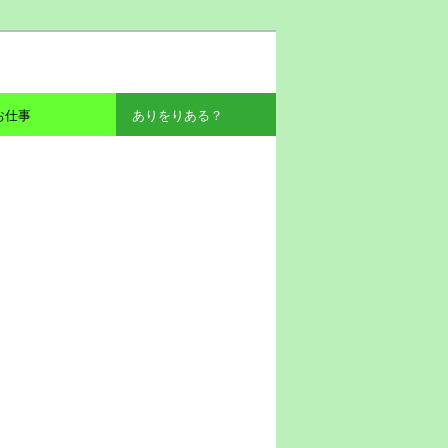
お仕事
ありをりある？