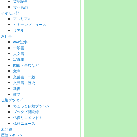
英語記事
食べもの
イキモン部
アンリアル
イキモンブニュース
リアル
お仕事
web記事
一般書
人文書
写真集
図鑑・事典など
文庫
文芸書・一般
文芸書・歴史
新書
雑誌
仏旅ブツタビ
ちょっと仏勉ブツベン
ブツタビ見聞録
仏像リコメンド！
仏旅ニュース
未分類
歴勉レキベン