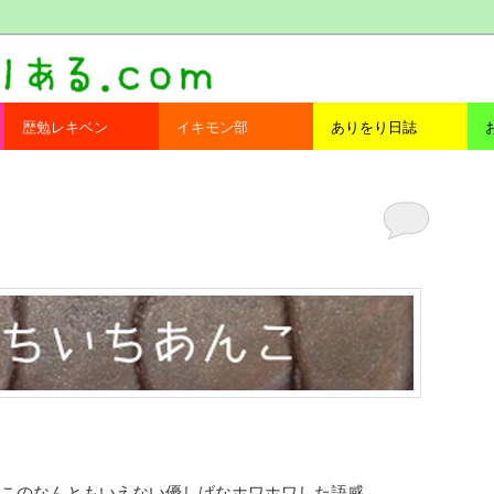
com
歴勉レキベン
イキモン部
ありをり日誌
このなんともいえない優しげなホワホワした語感。