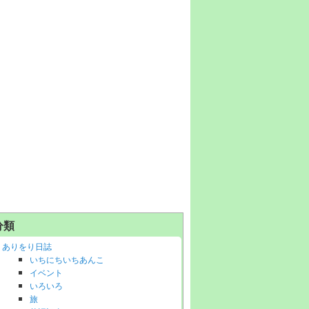
分類
ありをり日誌
いちにちいちあんこ
イベント
いろいろ
旅