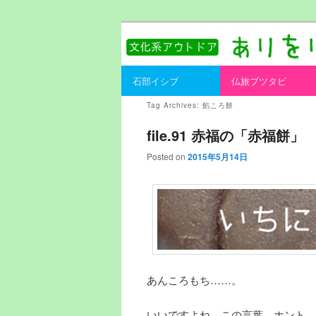
書を持ってそとへ出よう。
ありをりある.
Main menu
石部イシブ
仏旅ブツタビ
Skip to primary content
Skip to secondary content
Tag Archives:
餡ころ餅
file.91 赤福の「赤福餅」
Posted on
2015年5月14日
あんころもち……。
いいですよね、この言葉。ホント。