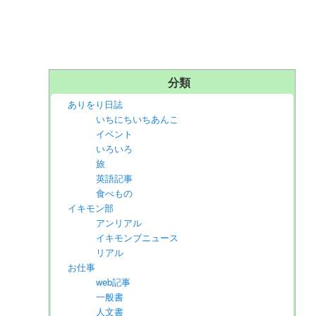
分類
ありをり日誌
いちにちいちあんこ
イベント
いろいろ
旅
英語記事
食べもの
イキモン部
アンリアル
イキモンブニュース
リアル
お仕事
web記事
一般書
人文書