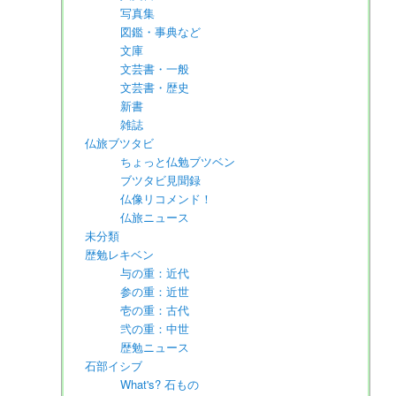
写真集
図鑑・事典など
文庫
文芸書・一般
文芸書・歴史
新書
雑誌
仏旅ブツタビ
ちょっと仏勉ブツベン
ブツタビ見聞録
仏像リコメンド！
仏旅ニュース
未分類
歴勉レキベン
与の重：近代
参の重：近世
壱の重：古代
弐の重：中世
歴勉ニュース
石部イシブ
What's? 石もの