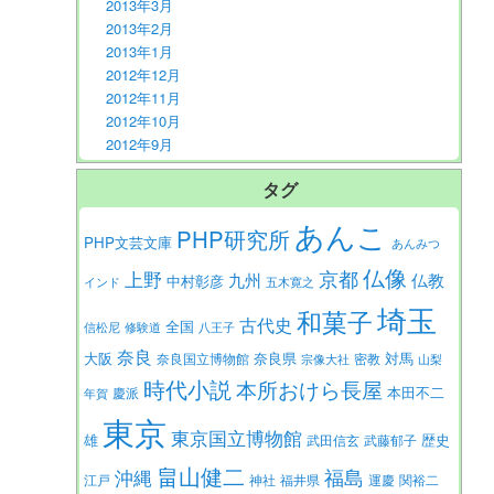
2013年3月
2013年2月
2013年1月
2012年12月
2012年11月
2012年10月
2012年9月
タグ
あんこ
PHP研究所
PHP文芸文庫
あんみつ
仏像
京都
上野
九州
仏教
中村彰彦
インド
五木寛之
埼玉
和菓子
古代史
全国
信松尼
修験道
八王子
奈良
大阪
対馬
奈良県
奈良国立博物館
密教
宗像大社
山梨
時代小説
本所おけら長屋
本田不二
慶派
年賀
東京
東京国立博物館
歴史
雄
武田信玄
武藤郁子
畠山健二
福島
沖縄
江戸
神社
福井県
運慶
関裕二