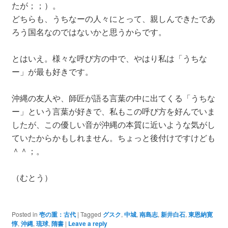
たが；；）。
どちらも、うちなーの人々にとって、親しんできたであ
ろう国名なのではないかと思うからです。
とはいえ。様々な呼び方の中で、やはり私は「うちな
ー」が最も好きです。
沖縄の友人や、師匠が語る言葉の中に出てくる「うちな
ー」という言葉が好きで、私もこの呼び方を好んでいま
したが、この優しい音が沖縄の本質に近いような気がし
ていたからかもしれません。ちょっと後付けですけども
＾＾；。
（むとう）
Posted in
壱の重：古代
|
Tagged
グスク
,
中城
,
南島志
,
新井白石
,
東恩納寛
惇
,
沖縄
,
琉球
,
隋書
|
Leave a reply