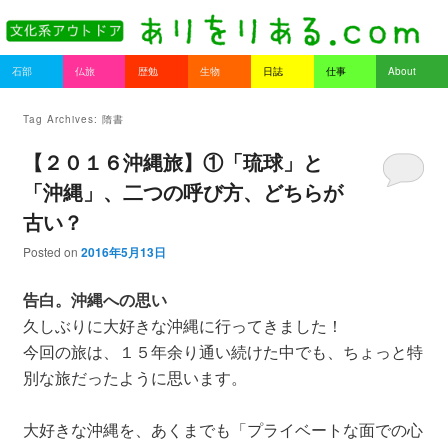
書を持ってそとへ出よう。
Main menu
石部
仏旅
歴勉
生物
日誌
仕事
About
Skip to primary content
Skip to secondary content
ありをりある.com
Tag Archives:
隋書
【２０１６沖縄旅】①「琉球」と
「沖縄」、二つの呼び方、どちらが
古い？
Posted on
2016年5月13日
告白。沖縄への思い
久しぶりに大好きな沖縄に行ってきました！
今回の旅は、１５年余り通い続けた中でも、ちょっと特
別な旅だったように思います。
大好きな沖縄を、あくまでも「プライベートな面での心