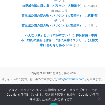
子
より
首里城公園の謎の鳥・バリケン（大繁殖中）
に
masao
mizuta
より
首里城公園の謎の鳥・バリケン（大繁殖中）
に
武藤 郁
子
より
首里城公園の謎の鳥・バリケン（大繁殖中）
に
えり
よ
り
『へんな仏像』という本がすごい！
に
神仏探偵・本田
不二雄氏の最新刊登場！『怪仏異神ミステリー』(王様文
庫) | ありをりある.com
より
Copyright © 2012 ありをりある.com
当サイトへのご質問、お仕事のご依頼などは
info@ariworiaru.com
から承ります。
よりよいエクスペリエンスを提供するため、当ウェブサイトでは
Cookie を使用しています。引き続き閲覧する場合、Cookie の使用
本サイトの記事・内容は
クリエイティブ・コモンズ 表示 - 非営利 - 改変禁止 3.0 非移植 ライセンス
の下に提供します。
を承諾したものとみなされます。
Proudly powered by WordPress