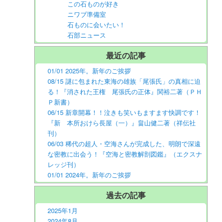
この石ものが好き
ニワブ準備室
石ものに会いたい！
石部ニュース
最近の記事
01/01 2025年。新年のご挨拶
08/15 謎に包まれた東海の雄族「尾張氏」の真相に迫
る！『消された王権 尾張氏の正体』関裕二著（ＰＨ
Ｐ新書）
06/15 新章開幕！！泣きも笑いもますます快調です！
『新 本所おけら長屋（一）』畠山健二著（祥伝社
刊）
06/03 稀代の超人・空海さんが完成した、明朗で深遠
な密教に出会う！『空海と密教解剖図鑑』（エクスナ
レッジ刊）
01/01 2024年。新年のご挨拶
過去の記事
2025年1月
2024年8月