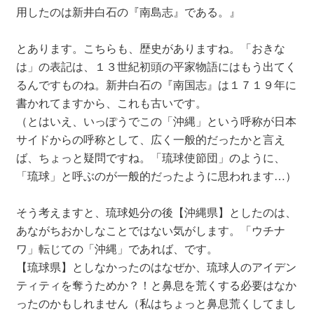
用したのは新井白石の『南島志』である。』
とあります。こちらも、歴史がありますね。「おきな
は」の表記は、１３世紀初頭の平家物語にはもう出てく
るんですものね。新井白石の『南国志』は１７１９年に
書かれてますから、これも古いです。
（とはいえ、いっぽうでこの「沖縄」という呼称が日本
サイドからの呼称として、広く一般的だったかと言え
ば、ちょっと疑問ですね。「琉球使節団」のように、
「琉球」と呼ぶのが一般的だったように思われます…）
そう考えますと、琉球処分の後【沖縄県】としたのは、
あながちおかしなことではない気がします。「ウチナ
ワ」転じての「沖縄」であれば、です。
【琉球県】としなかったのはなぜか、琉球人のアイデン
ティティを奪うためか？！と鼻息を荒くする必要はなか
ったのかもしれません（私はちょっと鼻息荒くしてまし