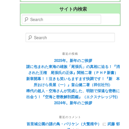
サイト内検索
Search
Search
最近の投稿
2025年。新年のご挨拶
謎に包まれた東海の雄族「尾張氏」の真相に迫る！『消
された王権 尾張氏の正体』関裕二著（ＰＨＰ新書）
新章開幕！！泣きも笑いもますます快調です！『新 本
所おけら長屋（一）』畠山健二著（祥伝社刊）
稀代の超人・空海さんが完成した、明朗で深遠な密教に
出会う！『空海と密教解剖図鑑』（エクスナレッジ刊）
2024年。新年のご挨拶
最近のコメント
首里城公園の謎の鳥・バリケン（大繁殖中）
に
武藤 郁