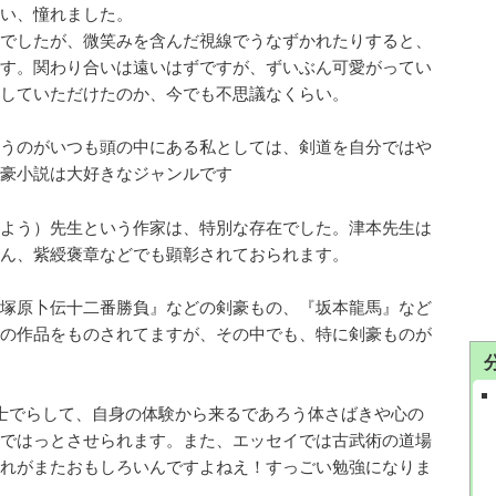
い、憧れました。
でしたが、微笑みを含んだ視線でうなずかれたりすると、
す。関わり合いは遠いはずですが、ずいぶん可愛がってい
していただけたのか、今でも不思議なくらい。
うのがいつも頭の中にある私としては、剣道を自分ではや
豪小説は大好きなジャンルです
よう）先生という作家は、特別な存在でした。津本先生は
ん、紫綬褒章などでも顕彰されておられます。
塚原卜伝十二番勝負』などの剣豪もの、『坂本龍馬』など
の作品をものされてますが、その中でも、特に剣豪ものが
士でらして、自身の体験から来るであろう体さばきや心の
ではっとさせられます。また、エッセイでは古武術の道場
れがまたおもしろいんですよねえ！すっごい勉強になりま