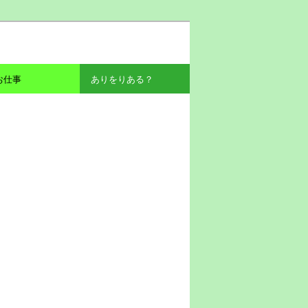
お仕事
ありをりある？