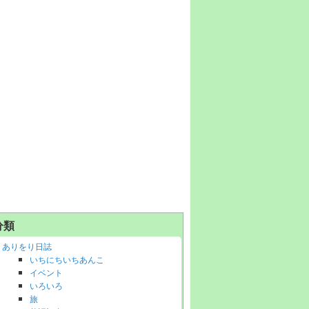
分類
ありをり日誌
いちにちいちあんこ
イベント
いろいろ
旅