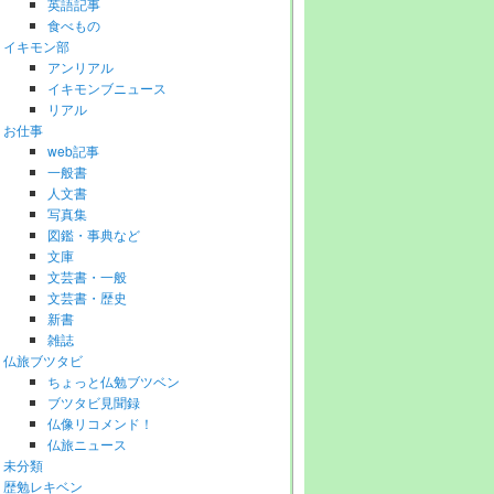
英語記事
食べもの
イキモン部
アンリアル
イキモンブニュース
リアル
お仕事
web記事
一般書
人文書
写真集
図鑑・事典など
文庫
文芸書・一般
文芸書・歴史
新書
雑誌
仏旅ブツタビ
ちょっと仏勉ブツベン
ブツタビ見聞録
仏像リコメンド！
仏旅ニュース
未分類
歴勉レキベン