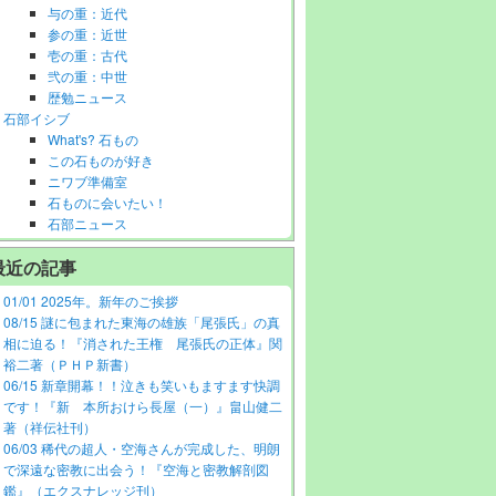
与の重：近代
参の重：近世
壱の重：古代
弐の重：中世
歴勉ニュース
石部イシブ
What's? 石もの
この石ものが好き
ニワブ準備室
石ものに会いたい！
石部ニュース
最近の記事
01/01 2025年。新年のご挨拶
08/15 謎に包まれた東海の雄族「尾張氏」の真
相に迫る！『消された王権 尾張氏の正体』関
裕二著（ＰＨＰ新書）
06/15 新章開幕！！泣きも笑いもますます快調
です！『新 本所おけら長屋（一）』畠山健二
著（祥伝社刊）
06/03 稀代の超人・空海さんが完成した、明朗
で深遠な密教に出会う！『空海と密教解剖図
鑑』（エクスナレッジ刊）