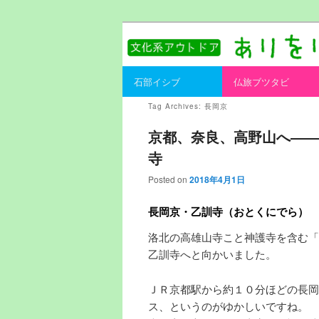
書を持ってそとへ出よう。
ありをりある.
Main menu
石部イシブ
仏旅ブツタビ
Skip to primary content
Skip to secondary content
Tag Archives:
長岡京
京都、奈良、高野山へ――
寺
Posted on
2018年4月1日
長岡京・乙訓寺（おとくにでら）
洛北の高雄山寺こと神護寺を含む「
乙訓寺へと向かいました。
ＪＲ京都駅から約１０分ほどの長岡
ス、というのがゆかしいですね。