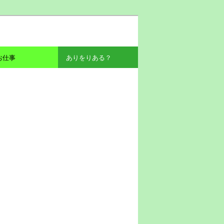
お仕事
ありをりある？