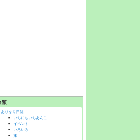
分類
ありをり日誌
いちにちいちあんこ
イベント
いろいろ
旅