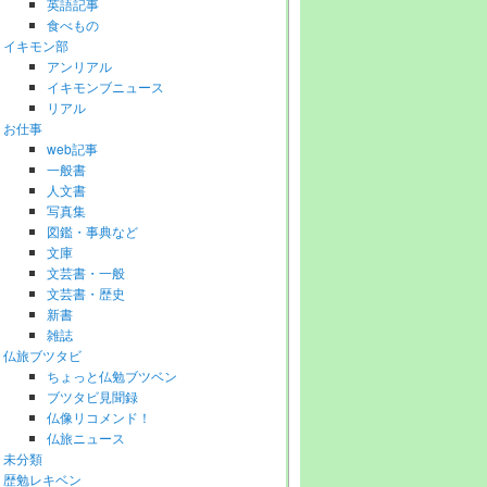
英語記事
食べもの
イキモン部
アンリアル
イキモンブニュース
リアル
お仕事
web記事
一般書
人文書
写真集
図鑑・事典など
文庫
文芸書・一般
文芸書・歴史
新書
雑誌
仏旅ブツタビ
ちょっと仏勉ブツベン
ブツタビ見聞録
仏像リコメンド！
仏旅ニュース
未分類
歴勉レキベン