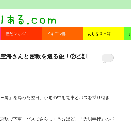
com
歴勉レキベン
イキモン部
ありをり日誌
空海さんと密教を巡る旅！②乙訓
三尾」を尋ねた翌日、小雨の中を電車とバスを乗り継ぎ、
京駅で下車、バスでさらに１５分ほど。「光明寺行」のバ