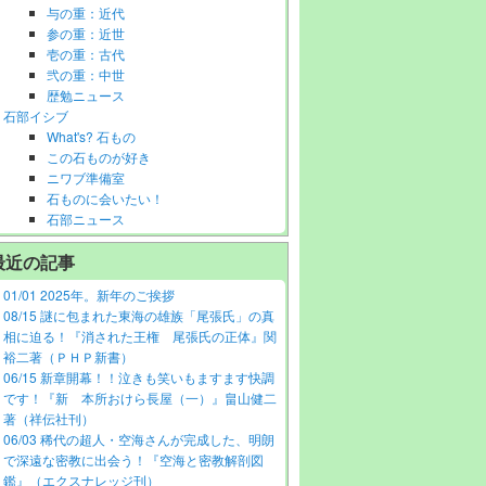
与の重：近代
参の重：近世
壱の重：古代
弐の重：中世
歴勉ニュース
石部イシブ
What's? 石もの
この石ものが好き
ニワブ準備室
石ものに会いたい！
石部ニュース
最近の記事
01/01 2025年。新年のご挨拶
08/15 謎に包まれた東海の雄族「尾張氏」の真
相に迫る！『消された王権 尾張氏の正体』関
裕二著（ＰＨＰ新書）
06/15 新章開幕！！泣きも笑いもますます快調
です！『新 本所おけら長屋（一）』畠山健二
著（祥伝社刊）
06/03 稀代の超人・空海さんが完成した、明朗
で深遠な密教に出会う！『空海と密教解剖図
鑑』（エクスナレッジ刊）