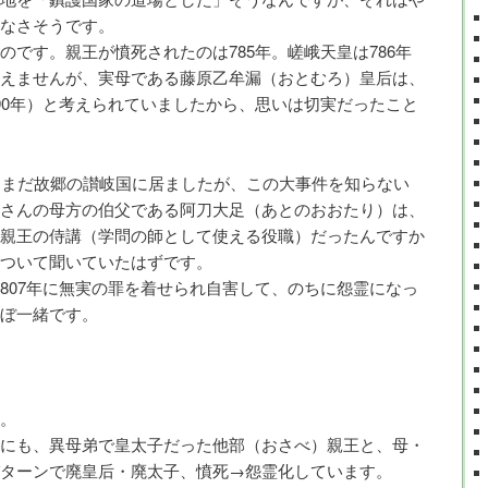
なさそうです。
です。親王が憤死されたのは785年。嵯峨天皇は786年
えませんが、実母である藤原乙牟漏（おとむろ）皇后は、
90年）と考えられていましたから、思いは切実だったこと
。まだ故郷の讃岐国に居ましたが、この大事件を知らない
さんの母方の伯父である阿刀大足（あとのおおたり）は、
親王の侍講（学問の師として使える役職）だったんですか
ついて聞いていたはずです。
807年に無実の罪を着せられ自害して、のちに怨霊になっ
ぼ一緒です。
。
にも、異母弟で皇太子だった他部（おさべ）親王と、母・
ターンで廃皇后・廃太子、憤死→怨霊化しています。