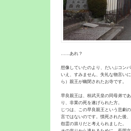
……あれ？
想像していたのより、だいぶコンパ
いえ、すみません、失礼な物言いに
ら）親王が幽閉されたお寺です。
早良親王は、桓武天皇の同母弟であ
り、非業の死を遂げられた方。
じつは、この早良親王という悲劇の
言ではないのです。憤死された後、
怨霊の祟りだと考えられました。
その祟りから逃れるために、長岡京