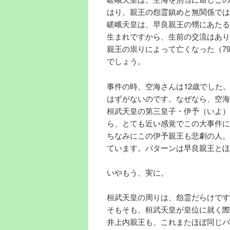
はり、親王の怨霊鎮めと無関係では
嵯峨天皇は、早良親王の甥にあたるの
生まれですから、生前の交流はあり
親王の祟りによって亡くなった（7
でしょう。
事件の時、空海さんは12歳でした
はずがないのです。なぜなら、空海
桓武天皇の第三皇子・伊予（いよ）
ら、とても近い感覚でこの大事件に
ちなみにこの伊予親王も悲劇の人。
ています。パターンは早良親王とほ
いやもう、実に。
桓武天皇の周りは、怨霊だらけです
そもそも、桓武天皇が皇位に就く際
井上内親王も、これまたほぼ同じパ