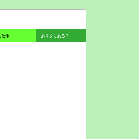
お仕事
ありをりある？