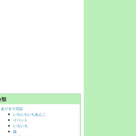
分類
ありをり日誌
いちにちいちあんこ
イベント
いろいろ
旅