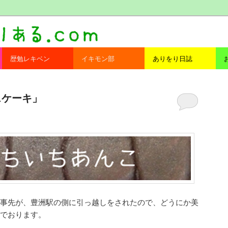
com
歴勉レキベン
イキモン部
ありをり日誌
クスケーキ」
事先が、豊洲駅の側に引っ越しをされたので、どうにか美
でおります。