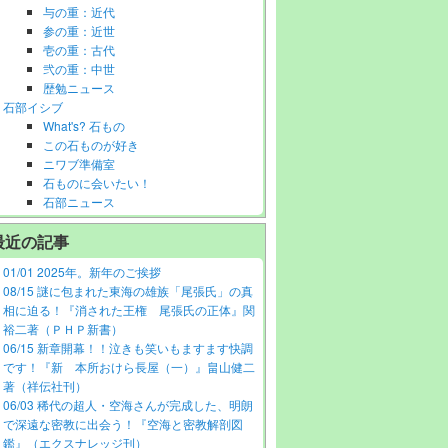
与の重：近代
参の重：近世
壱の重：古代
弐の重：中世
歴勉ニュース
石部イシブ
What's? 石もの
この石ものが好き
ニワブ準備室
石ものに会いたい！
石部ニュース
最近の記事
01/01 2025年。新年のご挨拶
08/15 謎に包まれた東海の雄族「尾張氏」の真
相に迫る！『消された王権 尾張氏の正体』関
裕二著（ＰＨＰ新書）
06/15 新章開幕！！泣きも笑いもますます快調
です！『新 本所おけら長屋（一）』畠山健二
著（祥伝社刊）
06/03 稀代の超人・空海さんが完成した、明朗
で深遠な密教に出会う！『空海と密教解剖図
鑑』（エクスナレッジ刊）