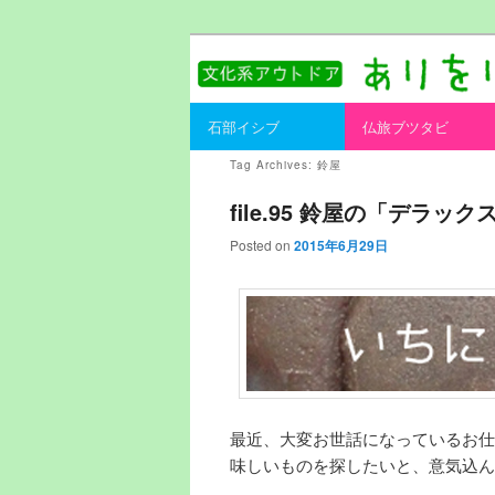
書を持ってそとへ出よう。
ありをりある.
Main menu
石部イシブ
仏旅ブツタビ
Skip to primary content
Skip to secondary content
Tag Archives:
鈴屋
file.95 鈴屋の「デラッ
Posted on
2015年6月29日
最近、大変お世話になっているお仕
味しいものを探したいと、意気込ん