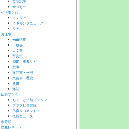
英語記事
食べもの
イキモン部
アンリアル
イキモンブニュース
リアル
お仕事
web記事
一般書
人文書
写真集
図鑑・事典など
文庫
文芸書・一般
文芸書・歴史
新書
雑誌
仏旅ブツタビ
ちょっと仏勉ブツベン
ブツタビ見聞録
仏像リコメンド！
仏旅ニュース
未分類
歴勉レキベン