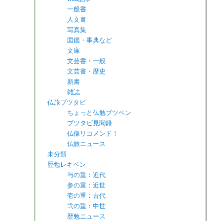
一般書
人文書
写真集
図鑑・事典など
文庫
文芸書・一般
文芸書・歴史
新書
雑誌
仏旅ブツタビ
ちょっと仏勉ブツベン
ブツタビ見聞録
仏像リコメンド！
仏旅ニュース
未分類
歴勉レキベン
与の重：近代
参の重：近世
壱の重：古代
弐の重：中世
歴勉ニュース