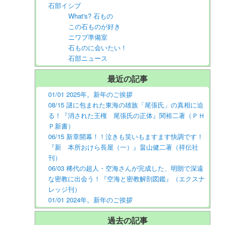
石部イシブ
What's? 石もの
この石ものが好き
ニワブ準備室
石ものに会いたい！
石部ニュース
最近の記事
01/01 2025年。新年のご挨拶
08/15 謎に包まれた東海の雄族「尾張氏」の真相に迫
る！『消された王権 尾張氏の正体』関裕二著（ＰＨ
Ｐ新書）
06/15 新章開幕！！泣きも笑いもますます快調です！
『新 本所おけら長屋（一）』畠山健二著（祥伝社
刊）
06/03 稀代の超人・空海さんが完成した、明朗で深遠
な密教に出会う！『空海と密教解剖図鑑』（エクスナ
レッジ刊）
01/01 2024年。新年のご挨拶
過去の記事