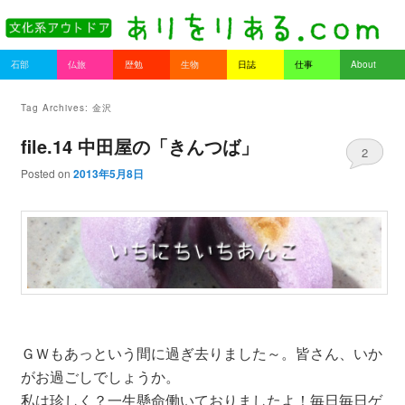
書を持ってそとへ出よう。
Main menu
石部
仏旅
歴勉
生物
日誌
仕事
About
Skip to primary content
Skip to secondary content
ありをりある.com
Tag Archives:
金沢
file.14 中田屋の「きんつば」
2
Posted on
2013年5月8日
ＧＷもあっという間に過ぎ去りました～。皆さん、いか
がお過ごしでしょうか。
私は珍しく？一生懸命働いておりましたよ！毎日毎日ゲ