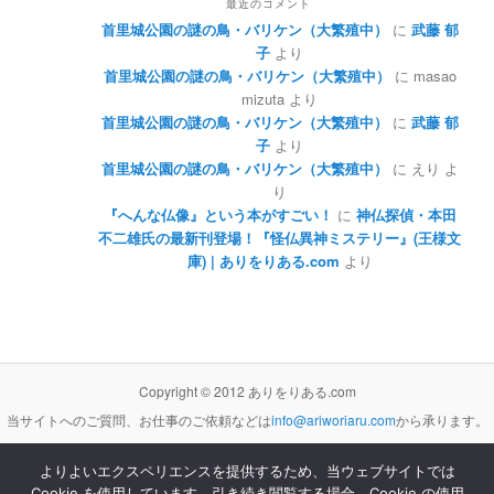
最近のコメント
首里城公園の謎の鳥・バリケン（大繁殖中）
に
武藤 郁
子
より
首里城公園の謎の鳥・バリケン（大繁殖中）
に
masao
mizuta
より
首里城公園の謎の鳥・バリケン（大繁殖中）
に
武藤 郁
子
より
首里城公園の謎の鳥・バリケン（大繁殖中）
に
えり
よ
り
『へんな仏像』という本がすごい！
に
神仏探偵・本田
不二雄氏の最新刊登場！『怪仏異神ミステリー』(王様文
庫) | ありをりある.com
より
Copyright © 2012 ありをりある.com
当サイトへのご質問、お仕事のご依頼などは
info@ariworiaru.com
から承ります。
よりよいエクスペリエンスを提供するため、当ウェブサイトでは
Cookie を使用しています。引き続き閲覧する場合、Cookie の使用