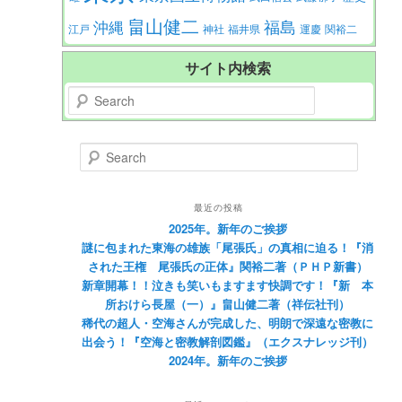
畠山健二
福島
沖縄
江戸
神社
福井県
運慶
関裕二
サイト内検索
Search
Search
最近の投稿
2025年。新年のご挨拶
謎に包まれた東海の雄族「尾張氏」の真相に迫る！『消
された王権 尾張氏の正体』関裕二著（ＰＨＰ新書）
新章開幕！！泣きも笑いもますます快調です！『新 本
所おけら長屋（一）』畠山健二著（祥伝社刊）
稀代の超人・空海さんが完成した、明朗で深遠な密教に
出会う！『空海と密教解剖図鑑』（エクスナレッジ刊）
2024年。新年のご挨拶