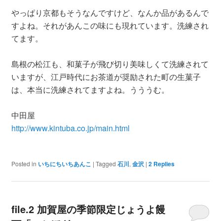
やっぱり京都もそうなんですけど、なんか品があるんで
すよね。それがあんこの味にも現れています。洗練され
てます。
島根の松江も、和菓子が飛び切り美味しくて洗練されて
いますが、江戸時代にお茶道が奨励された町の生菓子
は、本当に洗練されてますよね。うううむ。
中田屋
http://www.kintuba.co.jp/main.html
Posted in
いちにちいちあんこ
|
Tagged
石川
,
金沢
|
2
Replies
file.2 加賀屋の季節限定じょうよ饅