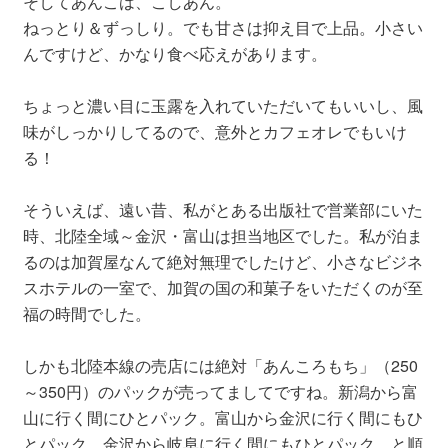
そしてあんこは、こしあん。
ねっとり＆ずっしり。でも甘さは抑え目で上品。小さい
んですけど、かなり食べ応えがあります。
ちょっと濃い目に玉露を入れていただいてもいいし、風
味がしっかりしてるので、意外とカフェオレでもいけ
る！
そういえば、遠い昔、私がとある出版社で営業部にいた
時、北陸全域～金沢・富山は担当地区でした。私が泊ま
るのは加賀屋なんて絶対無理でしたけど、小さなビジネ
スホテルの一室で、加賀の国の和菓子をいただくのが至
福の時間でした。
しかも北陸本線の売店には絶対「あんころもち」（250
～350円）のパックが売ってましてですね。新潟から富
山に行く間にひとパック。富山から金沢に行く間にもひ
とパック。金沢から岐阜に行く間にもひとパック…と順