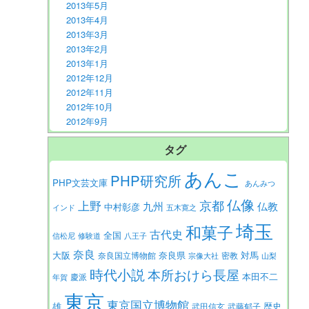
2013年5月
2013年4月
2013年3月
2013年2月
2013年1月
2012年12月
2012年11月
2012年10月
2012年9月
タグ
あんこ
PHP研究所
PHP文芸文庫
あんみつ
仏像
京都
上野
九州
仏教
中村彰彦
インド
五木寛之
埼玉
和菓子
古代史
全国
信松尼
修験道
八王子
奈良
大阪
対馬
奈良県
奈良国立博物館
密教
宗像大社
山梨
時代小説
本所おけら長屋
本田不二
慶派
年賀
東京
東京国立博物館
歴史
雄
武田信玄
武藤郁子