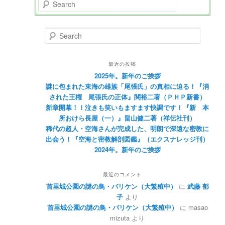
Search
Search
最近の投稿
2025年。新年のご挨拶
謎に包まれた東海の雄族「尾張氏」の真相に迫る！『消
された王権 尾張氏の正体』関裕二著（ＰＨＰ新書）
新章開幕！！泣きも笑いもますます快調です！『新 本
所おけら長屋（一）』畠山健二著（祥伝社刊）
稀代の超人・空海さんが完成した、明朗で深遠な密教に
出会う！『空海と密教解剖図鑑』（エクスナレッジ刊）
2024年。新年のご挨拶
最近のコメント
首里城公園の謎の鳥・バリケン（大繁殖中）
に
武藤 郁
子
より
首里城公園の謎の鳥・バリケン（大繁殖中）
に
masao
mizuta
より