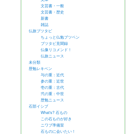
文芸書・一般
文芸書・歴史
新書
雑誌
仏旅ブツタビ
ちょっと仏勉ブツベン
ブツタビ見聞録
仏像リコメンド！
仏旅ニュース
未分類
歴勉レキベン
与の重：近代
参の重：近世
壱の重：古代
弐の重：中世
歴勉ニュース
石部イシブ
What's? 石もの
この石ものが好き
ニワブ準備室
石ものに会いたい！