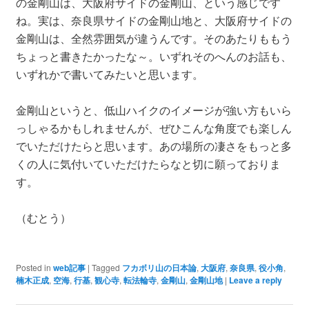
の金剛山は、大阪府サイドの金剛山、という感じです
ね。実は、奈良県サイドの金剛山地と、大阪府サイドの
金剛山は、全然雰囲気が違うんです。そのあたりももう
ちょっと書きたかったな～。いずれそのへんのお話も、
いずれかで書いてみたいと思います。
金剛山というと、低山ハイクのイメージが強い方もいら
っしゃるかもしれませんが、ぜひこんな角度でも楽しん
でいただけたらと思います。あの場所の凄さをもっと多
くの人に気付いていただけたらなと切に願っておりま
す。
（むとう）
Posted in
web記事
|
Tagged
フカボリ山の日本論
,
大阪府
,
奈良県
,
役小角
,
楠木正成
,
空海
,
行基
,
観心寺
,
転法輪寺
,
金剛山
,
金剛山地
|
Leave a reply