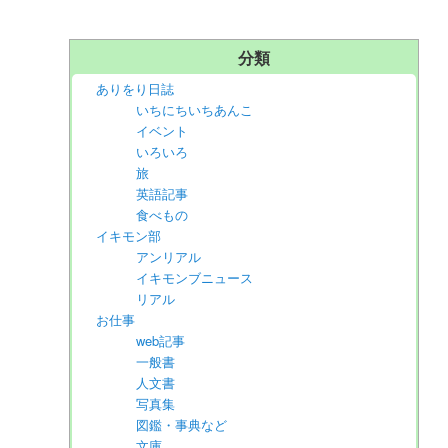
分類
ありをり日誌
いちにちいちあんこ
イベント
いろいろ
旅
英語記事
食べもの
イキモン部
アンリアル
イキモンブニュース
リアル
お仕事
web記事
一般書
人文書
写真集
図鑑・事典など
文庫