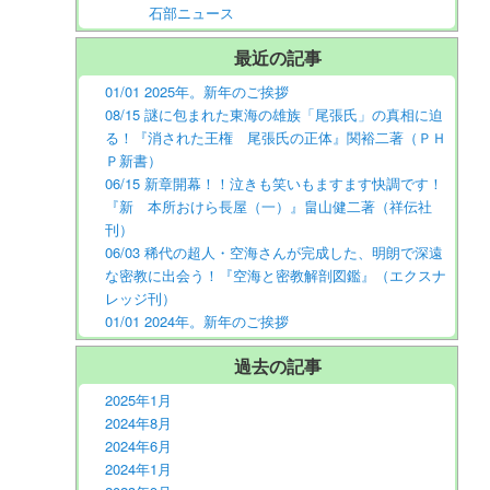
石部ニュース
最近の記事
01/01 2025年。新年のご挨拶
08/15 謎に包まれた東海の雄族「尾張氏」の真相に迫
る！『消された王権 尾張氏の正体』関裕二著（ＰＨ
Ｐ新書）
06/15 新章開幕！！泣きも笑いもますます快調です！
『新 本所おけら長屋（一）』畠山健二著（祥伝社
刊）
06/03 稀代の超人・空海さんが完成した、明朗で深遠
な密教に出会う！『空海と密教解剖図鑑』（エクスナ
レッジ刊）
01/01 2024年。新年のご挨拶
過去の記事
2025年1月
2024年8月
2024年6月
2024年1月