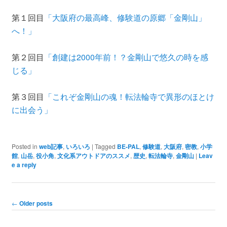
第１回目
「大阪府の最高峰、修験道の原郷「金剛山」
へ！」
第２回目
「創建は2000年前！？金剛山で悠久の時を感
じる」
第３回目
「これぞ金剛山の魂！転法輪寺で異形のほとけ
に出会う」
Posted in
web記事
,
いろいろ
|
Tagged
BE-PAL
,
修験道
,
大阪府
,
密教
,
小学
館
,
山岳
,
役小角
,
文化系アウトドアのススメ
,
歴史
,
転法輪寺
,
金剛山
|
Leav
e a reply
Post navigation
←
Older posts