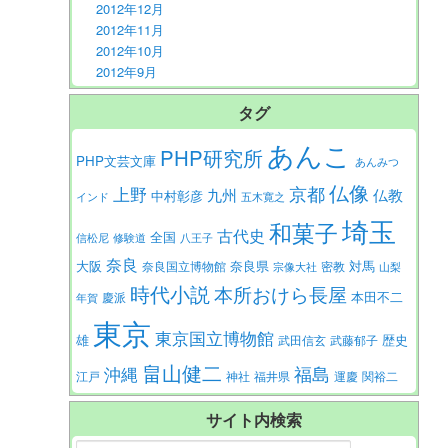
2012年12月
2012年11月
2012年10月
2012年9月
タグ
あんこ
PHP研究所
PHP文芸文庫
あんみつ
仏像
京都
上野
九州
仏教
中村彰彦
インド
五木寛之
埼玉
和菓子
古代史
全国
信松尼
修験道
八王子
奈良
大阪
対馬
奈良県
奈良国立博物館
密教
宗像大社
山梨
時代小説
本所おけら長屋
本田不二
慶派
年賀
東京
東京国立博物館
歴史
雄
武田信玄
武藤郁子
畠山健二
福島
沖縄
江戸
神社
福井県
運慶
関裕二
サイト内検索