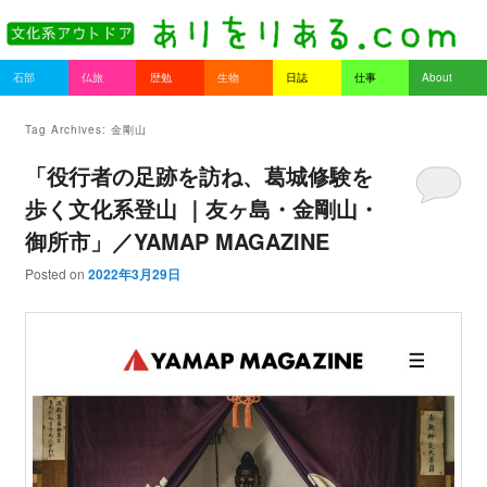
書を持ってそとへ出よう。
Main menu
石部
仏旅
歴勉
生物
日誌
仕事
About
Skip to primary content
Skip to secondary content
ありをりある.com
Tag Archives:
金剛山
「役行者の足跡を訪ね、葛城修験を
歩く文化系登山 ｜友ヶ島・金剛山・
御所市」／YAMAP MAGAZINE
Posted on
2022年3月29日