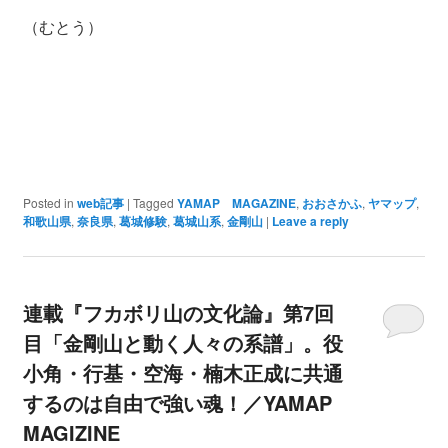
（むとう）
Posted in
web記事
|
Tagged
YAMAP MAGAZINE
,
おおさかふ
,
ヤマップ
,
和歌山県
,
奈良県
,
葛城修験
,
葛城山系
,
金剛山
|
Leave a reply
連載『フカボリ山の文化論』第7回
目「金剛山と動く人々の系譜」。役
小角・行基・空海・楠木正成に共通
するのは自由で強い魂！／YAMAP
MAGIZINE