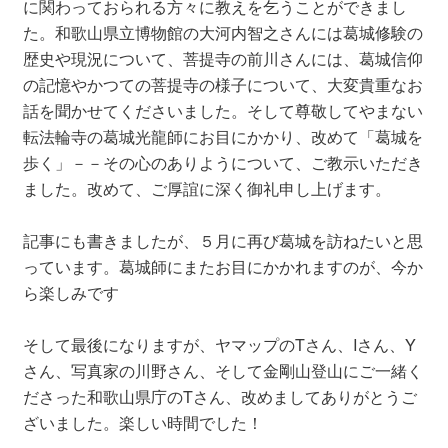
に関わっておられる方々に教えを乞うことができまし
た。和歌山県立博物館の大河内智之さんには葛城修験の
歴史や現況について、菩提寺の前川さんには、葛城信仰
の記憶やかつての菩提寺の様子について、大変貴重なお
話を聞かせてくださいました。そして尊敬してやまない
転法輪寺の葛城光龍師にお目にかかり、改めて「葛城を
歩く」－－その心のありようについて、ご教示いただき
ました。改めて、ご厚誼に深く御礼申し上げます。
記事にも書きましたが、５月に再び葛城を訪ねたいと思
っています。葛城師にまたお目にかかれますのが、今か
ら楽しみです
そして最後になりますが、ヤマップのTさん、Iさん、Y
さん、写真家の川野さん、そして金剛山登山にご一緒く
ださった和歌山県庁のTさん、改めましてありがとうご
ざいました。楽しい時間でした！