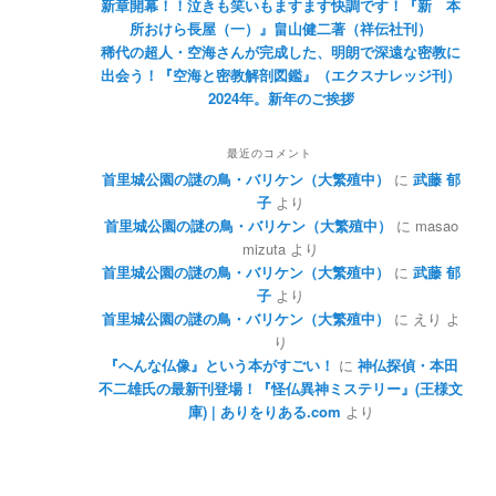
新章開幕！！泣きも笑いもますます快調です！『新 本
所おけら長屋（一）』畠山健二著（祥伝社刊）
稀代の超人・空海さんが完成した、明朗で深遠な密教に
出会う！『空海と密教解剖図鑑』（エクスナレッジ刊）
2024年。新年のご挨拶
最近のコメント
首里城公園の謎の鳥・バリケン（大繁殖中）
に
武藤 郁
子
より
首里城公園の謎の鳥・バリケン（大繁殖中）
に
masao
mizuta
より
首里城公園の謎の鳥・バリケン（大繁殖中）
に
武藤 郁
子
より
首里城公園の謎の鳥・バリケン（大繁殖中）
に
えり
よ
り
『へんな仏像』という本がすごい！
に
神仏探偵・本田
不二雄氏の最新刊登場！『怪仏異神ミステリー』(王様文
庫) | ありをりある.com
より