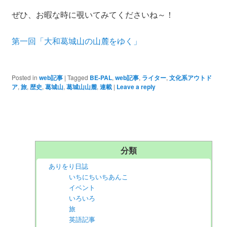
ぜひ、お暇な時に覗いてみてくださいね～！
第一回「大和葛城山の山麓をゆく」
Posted in
web記事
|
Tagged
BE-PAL
,
web記事
,
ライター
,
文化系アウトド
ア
,
旅
,
歴史
,
葛城山
,
葛城山山麓
,
連載
|
Leave a reply
分類
ありをり日誌
いちにちいちあんこ
イベント
いろいろ
旅
英語記事