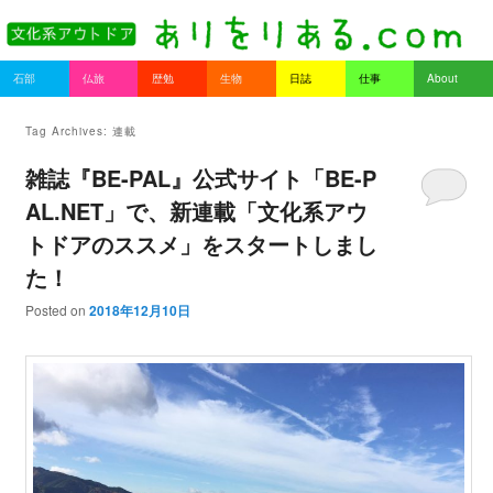
書を持ってそとへ出よう。
Main menu
石部
仏旅
歴勉
生物
日誌
仕事
About
Skip to primary content
Skip to secondary content
ありをりある.com
Tag Archives:
連載
雑誌『BE-PAL』公式サイト「BE-P
AL.NET」で、新連載「文化系アウ
トドアのススメ」をスタートしまし
た！
Posted on
2018年12月10日