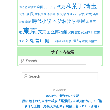
埼玉
和菓子
古代史
全国
信松尼
修験道
八王子
奈良
大阪
対馬
奈良県
奈良国立博物館
密教
宗像大社
山梨
時代小説
本所おけら長屋
本田不二
慶派
年賀
東京
東京国立博物館
歴史
雄
武田信玄
武藤郁子
畠山健二
福島
沖縄
江戸
神社
福井県
運慶
関裕二
サイト内検索
Search
Search
最近の投稿
2025年。新年のご挨拶
謎に包まれた東海の雄族「尾張氏」の真相に迫る！『消
された王権 尾張氏の正体』関裕二著（ＰＨＰ新書）