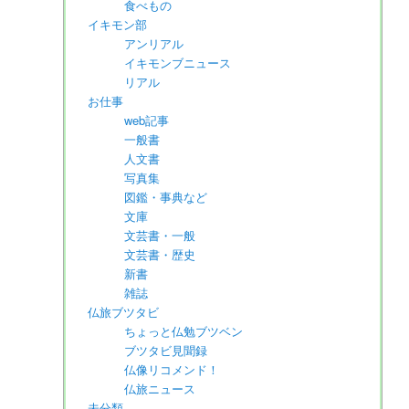
食べもの
イキモン部
アンリアル
イキモンブニュース
リアル
お仕事
web記事
一般書
人文書
写真集
図鑑・事典など
文庫
文芸書・一般
文芸書・歴史
新書
雑誌
仏旅ブツタビ
ちょっと仏勉ブツベン
ブツタビ見聞録
仏像リコメンド！
仏旅ニュース
未分類