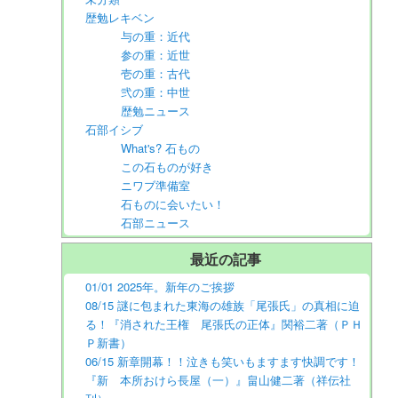
歴勉レキベン
与の重：近代
参の重：近世
壱の重：古代
弐の重：中世
歴勉ニュース
石部イシブ
What's? 石もの
この石ものが好き
ニワブ準備室
石ものに会いたい！
石部ニュース
最近の記事
01/01 2025年。新年のご挨拶
08/15 謎に包まれた東海の雄族「尾張氏」の真相に迫
る！『消された王権 尾張氏の正体』関裕二著（ＰＨ
Ｐ新書）
06/15 新章開幕！！泣きも笑いもますます快調です！
『新 本所おけら長屋（一）』畠山健二著（祥伝社