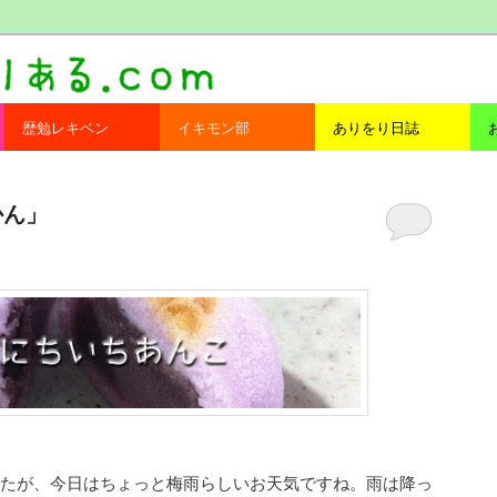
com
歴勉レキベン
イキモン部
ありをり日誌
かん」
たが、今日はちょっと梅雨らしいお天気ですね。雨は降っ