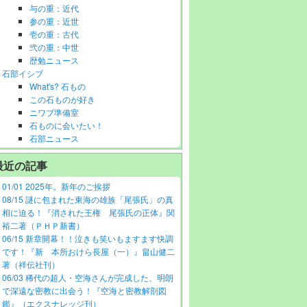
与の重：近代
参の重：近世
壱の重：古代
弐の重：中世
歴勉ニュース
石部イシブ
What's? 石もの
この石ものが好き
ニワブ準備室
石ものに会いたい！
石部ニュース
最近の記事
01/01 2025年。新年のご挨拶
08/15 謎に包まれた東海の雄族「尾張氏」の真
相に迫る！『消された王権 尾張氏の正体』関
裕二著（ＰＨＰ新書）
06/15 新章開幕！！泣きも笑いもますます快調
です！『新 本所おけら長屋（一）』畠山健二
著（祥伝社刊）
06/03 稀代の超人・空海さんが完成した、明朗
で深遠な密教に出会う！『空海と密教解剖図
鑑』（エクスナレッジ刊）