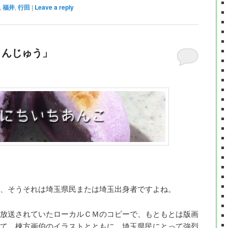
,
福井
,
行田
|
Leave a reply
石まんじゅう」
、そうそれは埼玉県民または埼玉出身者ですよね。
放送されていたローカルＣＭのコピーで、もともとは版画
て。棟方画伯のイラストとともに、埼玉県民にとって強烈