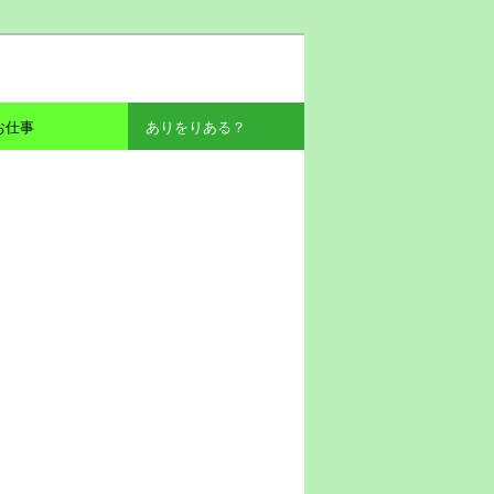
お仕事
ありをりある？