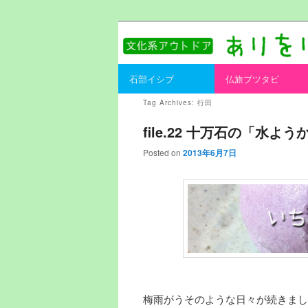
書を持ってそとへ出よう。
ありをりある.
Main menu
石部イシブ
仏旅ブツタビ
Skip to primary content
Skip to secondary content
Tag Archives:
行田
file.22 十万石の「水よう
Posted on
2013年6月7日
梅雨がうそのような日々が続きまし