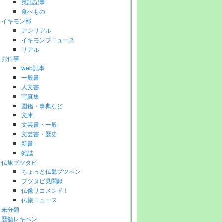
英語記事
食べもの
イキモン部
アンリアル
イキモンブニュース
リアル
お仕事
web記事
一般書
人文書
写真集
図鑑・事典など
文庫
文芸書・一般
文芸書・歴史
新書
雑誌
仏旅ブツタビ
ちょっと仏勉ブツベン
ブツタビ見聞録
仏像リコメンド！
仏旅ニュース
未分類
歴勉レキベン