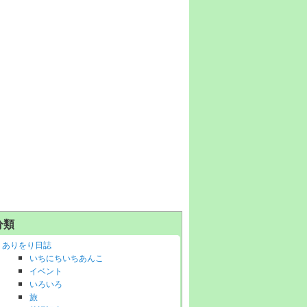
分類
ありをり日誌
いちにちいちあんこ
イベント
いろいろ
旅