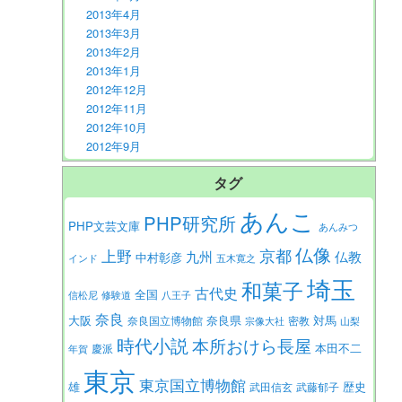
2013年4月
2013年3月
2013年2月
2013年1月
2012年12月
2012年11月
2012年10月
2012年9月
タグ
あんこ
PHP研究所
PHP文芸文庫
あんみつ
仏像
京都
上野
九州
仏教
中村彰彦
インド
五木寛之
埼玉
和菓子
古代史
全国
信松尼
修験道
八王子
奈良
大阪
対馬
奈良県
奈良国立博物館
密教
宗像大社
山梨
時代小説
本所おけら長屋
本田不二
慶派
年賀
東京
東京国立博物館
歴史
雄
武田信玄
武藤郁子