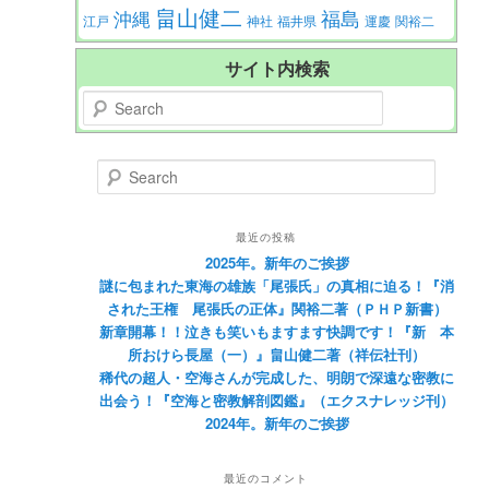
畠山健二
福島
沖縄
江戸
神社
福井県
運慶
関裕二
サイト内検索
Search
Search
最近の投稿
2025年。新年のご挨拶
謎に包まれた東海の雄族「尾張氏」の真相に迫る！『消
された王権 尾張氏の正体』関裕二著（ＰＨＰ新書）
新章開幕！！泣きも笑いもますます快調です！『新 本
所おけら長屋（一）』畠山健二著（祥伝社刊）
稀代の超人・空海さんが完成した、明朗で深遠な密教に
出会う！『空海と密教解剖図鑑』（エクスナレッジ刊）
2024年。新年のご挨拶
最近のコメント