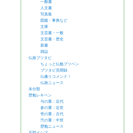
一般書
人文書
写真集
図鑑・事典など
文庫
文芸書・一般
文芸書・歴史
新書
雑誌
仏旅ブツタビ
ちょっと仏勉ブツベン
ブツタビ見聞録
仏像リコメンド！
仏旅ニュース
未分類
歴勉レキベン
与の重：近代
参の重：近世
壱の重：古代
弐の重：中世
歴勉ニュース
石部イシブ