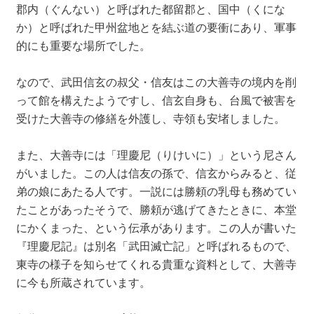
郡内（ぐんない）と呼ばれた都留郡と、国中（くにな
か）と呼ばれた甲州盆地とを結ぶ道の要衝にあり、軍事
的にも重要な場所でした。
なので、武田信玄の叔父・信友はこの大善寺の境内を削
って館を構えたようですし、信玄自身も、台風で被害を
受けた大善寺の修繕を外護し、寺領も安堵しました。
また、大善寺には「理慶尼（りけいに）」という尼さん
がいました。この人は信友の孫で、信玄からみると、従
弟の娘にあたる人です。一説には勝頼の乳母も務めてい
たことがあったそうで、勝頼が逃げてきたときに、本堂
にかくまった、という伝承があります。この人が書いた
『理慶尼記』は別名「武田滅亡記」と呼ばれるもので、
東寺の様子を知らせてくれる貴重な資料として、大善寺
に今も所蔵されています。