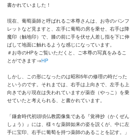
書かれていました！
現在、葡萄薬師と呼ばれるご本尊さんは、お寺のパンフ
レットなど見ますと、左手に葡萄の房を乗せ、右手は降
魔印（触地印）で、膝の前に手を伏せ人差し指を下に伸
ばして地面に触れるような感じになっています。
＃お寺のHPをご覧いただくと、ご本尊の写真をみるこ
とができます→
HP
しかし、この形になったのは昭和5年の修理の時だった
というのです。それまでは、右手は上向きで、左手も上
向きであり現在は失われていますが薬壺（やっこ）を乗
せていたと考えられる、と書かれています。
「鎌倉時代初頭頃仏教図像集である『覚禅抄（かくぜん
しょう）』には、様々な薬師如来の姿を説くが、中に左
手に宝印、右手に葡萄を持つ薬師のあることを記す。」