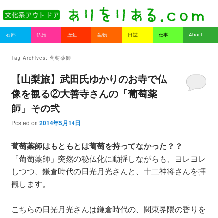
書を持ってそとへ出よう。
Main menu
石部
仏旅
歴勉
生物
日誌
仕事
About
Skip to primary content
Skip to secondary content
ありをりある.com
Tag Archives:
葡萄薬師
【山梨旅】武田氏ゆかりのお寺で仏
像を観る②大善寺さんの「葡萄薬
師」その弐
Posted on
2014年5月14日
葡萄薬師はもともとは葡萄を持ってなかった？？
「葡萄薬師」突然の秘仏化に動揺しながらも、ヨレヨレ
しつつ、鎌倉時代の日光月光さんと、十二神将さんを拝
観します。
こちらの日光月光さんは鎌倉時代の、関東界隈の香りを