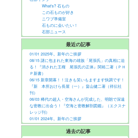
What's? 石もの
この石ものが好き
ニワブ準備室
石ものに会いたい！
石部ニュース
最近の記事
01/01 2025年。新年のご挨拶
08/15 謎に包まれた東海の雄族「尾張氏」の真相に迫
る！『消された王権 尾張氏の正体』関裕二著（ＰＨ
Ｐ新書）
06/15 新章開幕！！泣きも笑いもますます快調です！
『新 本所おけら長屋（一）』畠山健二著（祥伝社
刊）
06/03 稀代の超人・空海さんが完成した、明朗で深遠
な密教に出会う！『空海と密教解剖図鑑』（エクスナ
レッジ刊）
01/01 2024年。新年のご挨拶
過去の記事