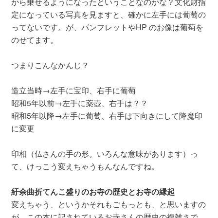
から乗せるようになったということなのかな？文化財指
定になっている写真を見ますと、確かに左手には葡萄の
ってないです。が、パンフレットやHP のお像は葡萄を
のせてます。
つまりこんなかんじ？
造立当時→左手に宝印、右手に葡萄
昭和5年以前→左手に薬壺、右手は？？
昭和5年以降→左手に葡萄、右手は下向きにして降魔印
に変更
印相（仏さんの手の形。いろんな意味があります）っ
て、けっこう変えちゃうもんなんですね。
紆余曲折てんこ盛りのお寺の歴史とお寺の縁起
変えちゃう、というかそれもごもっとも、と思いますの
が、この本に記されているお寺さんの歴史の複雑さで