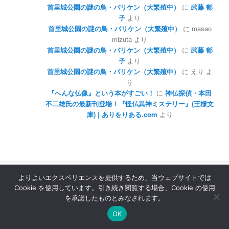
首里城公園の謎の鳥・バリケン（大繁殖中）
に
武藤 郁
子
より
首里城公園の謎の鳥・バリケン（大繁殖中）
に
masao
mizuta
より
首里城公園の謎の鳥・バリケン（大繁殖中）
に
武藤 郁
子
より
首里城公園の謎の鳥・バリケン（大繁殖中）
に
えり
よ
り
『へんな仏像』という本がすごい！
に
神仏探偵・本田
不二雄氏の最新刊登場！『怪仏異神ミステリー』(王様文
庫) | ありをりある.com
より
Copyright © 2012 ありをりある.com
よりよいエクスペリエンスを提供するため、当ウェブサイトでは
Cookie を使用しています。引き続き閲覧する場合、Cookie の使用
当サイトへのご質問、お仕事のご依頼などは
info@ariworiaru.com
から承ります。
を承諾したものとみなされます。
OK
本サイトの記事・内容は
クリエイティブ・コモンズ 表示 - 非営利 - 改変禁止 3.0 非移植 ライセンス