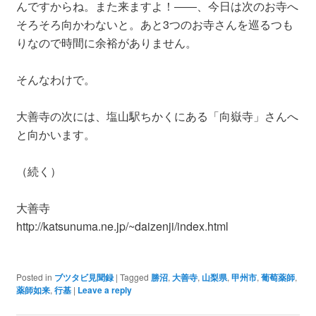
んですからね。また来ますよ！――、今日は次のお寺へ
そろそろ向かわないと。あと3つのお寺さんを巡るつも
りなので時間に余裕がありません。
そんなわけで。
大善寺の次には、塩山駅ちかくにある「向嶽寺」さんへ
と向かいます。
（続く）
大善寺
http://katsunuma.ne.jp/~daizenji/index.html
Posted in
ブツタビ見聞録
|
Tagged
勝沼
,
大善寺
,
山梨県
,
甲州市
,
葡萄薬師
,
薬師如来
,
行基
|
Leave a reply