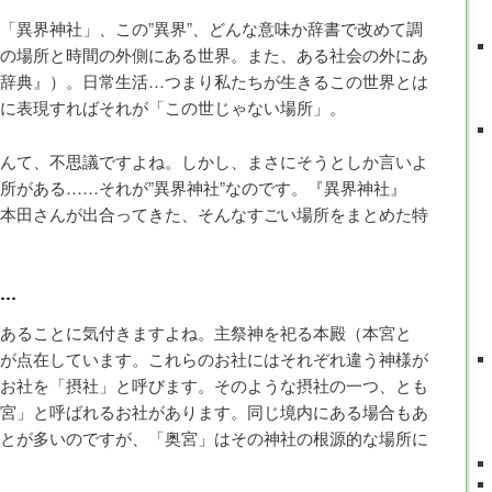
「異界神社」、この”異界”、どんな意味か辞書で改めて調
の場所と時間の外側にある世界。また、ある社会の外にあ
辞典』）。日常生活…つまり私たちが生きるこの世界とは
に表現すればそれが「この世じゃない場所」。
んて、不思議ですよね。しかし、まさにそうとしか言いよ
所がある……それが”異界神社”なのです。『異界神社』
本田さんが出合ってきた、そんなすごい場所をまとめた特
…
あることに気付きますよね。主祭神を祀る本殿（本宮と
が点在しています。これらのお社にはそれぞれ違う神様が
お社を「摂社」と呼びます。そのような摂社の一つ、とも
宮」と呼ばれるお社があります。同じ境内にある場合もあ
とが多いのですが、「奥宮」はその神社の根源的な場所に