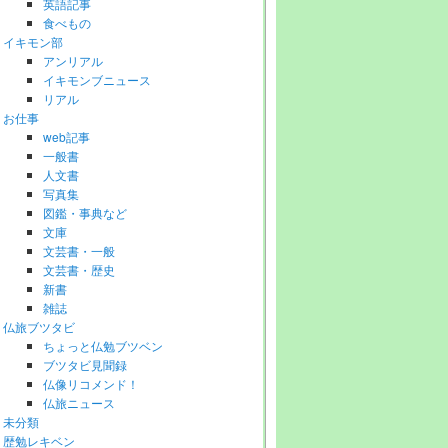
英語記事
食べもの
イキモン部
アンリアル
イキモンブニュース
リアル
お仕事
web記事
一般書
人文書
写真集
図鑑・事典など
文庫
文芸書・一般
文芸書・歴史
新書
雑誌
仏旅ブツタビ
ちょっと仏勉ブツベン
ブツタビ見聞録
仏像リコメンド！
仏旅ニュース
未分類
歴勉レキベン