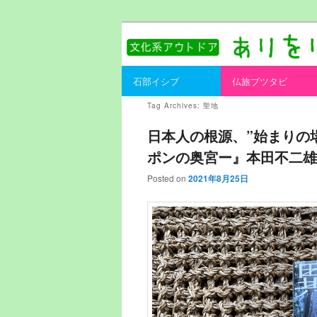
書を持ってそとへ出よう。
ありをりある.
Main menu
石部イシブ
仏旅ブツタビ
Skip to primary content
Skip to secondary content
Tag Archives:
聖地
日本人の根源、”始まりの
ポンの奥宮ー』本田不二雄
Posted on
2021年8月25日