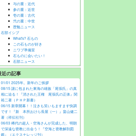
与の重：近代
参の重：近世
壱の重：古代
弐の重：中世
歴勉ニュース
石部イシブ
What's? 石もの
この石ものが好き
ニワブ準備室
石ものに会いたい！
石部ニュース
最近の記事
01/01 2025年。新年のご挨拶
08/15 謎に包まれた東海の雄族「尾張氏」の真
相に迫る！『消された王権 尾張氏の正体』関
裕二著（ＰＨＰ新書）
06/15 新章開幕！！泣きも笑いもますます快調
です！『新 本所おけら長屋（一）』畠山健二
著（祥伝社刊）
06/03 稀代の超人・空海さんが完成した、明朗
で深遠な密教に出会う！『空海と密教解剖図
鑑』（エクスナレッジ刊）