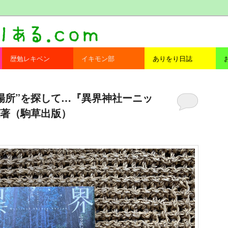
com
歴勉レキベン
イキモン部
ありをり日誌
場所”を探して…『異界神社ーニッ
著（駒草出版）