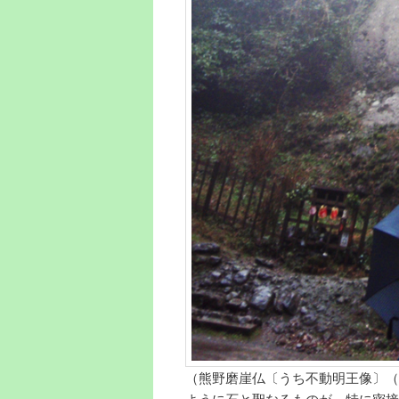
（熊野磨崖仏〔うち不動明王像〕（
ように石と聖なるものが、特に密接