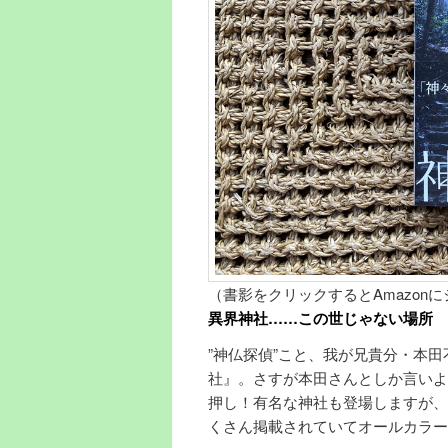
（書影をクリックするとAmazon
異界神社……この世じゃない場所
”神仏探偵”こと、我が兄貴分・本
社』。さすが本田さんとしか言いよ
押し！有名な神社も登場しますが、
くさん掲載されていてオールカラー