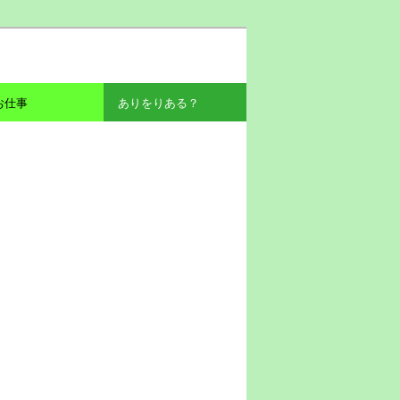
お仕事
ありをりある？