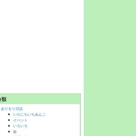
分類
ありをり日誌
いちにちいちあんこ
イベント
いろいろ
旅