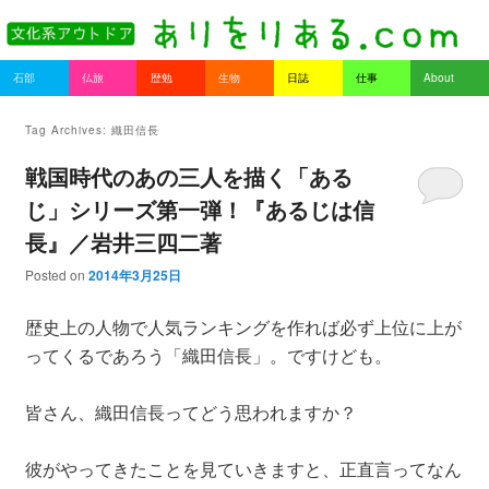
書を持ってそとへ出よう。
Main menu
石部
仏旅
歴勉
生物
日誌
仕事
About
Skip to primary content
Skip to secondary content
ありをりある.com
Tag Archives:
織田信長
戦国時代のあの三人を描く「ある
じ」シリーズ第一弾！『あるじは信
長』／岩井三四二著
Posted on
2014年3月25日
歴史上の人物で人気ランキングを作れば必ず上位に上が
ってくるであろう「織田信長」。ですけども。
皆さん、織田信長ってどう思われますか？
彼がやってきたことを見ていきますと、正直言ってなん