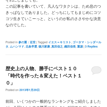
この記事を書いていて、凡人なワタクシは、ため息のつ
きっぱなしでありました。どっちにしてもまじめにコツ
コツ生きていこーっと。というのが私のささやかな決意
なのでした。
Posted in
参の重：近世
|
Tagged
イエス＝キリスト
,
ゴータマ・シッダール
タ
,
ムハンマド
,
北条早雲
,
徳川家康
,
真田信之
,
織田信長
,
重源
|
3
Replies
歴史上の人物、勝手にベスト１０
「時代を作った＆変えた！ベスト１
０」
Posted on
2013年1月29日
前回、いくつかの一般的なランキングをご紹介しました