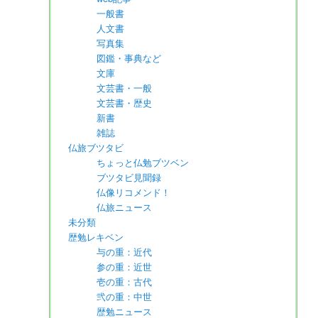
一般書
人文書
写真集
図鑑・事典など
文庫
文芸書・一般
文芸書・歴史
新書
雑誌
仏旅ブツタビ
ちょっと仏勉ブツベン
ブツタビ見聞録
仏像リコメンド！
仏旅ニュース
未分類
歴勉レキベン
与の重：近代
参の重：近世
壱の重：古代
弐の重：中世
歴勉ニュース