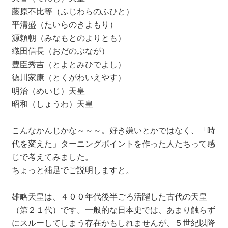
藤原不比等（ふじわらのふひと）
平清盛（たいらのきよもり）
源頼朝（みなもとのよりとも）
織田信長（おだのぶなが）
豊臣秀吉（とよとみひでよし）
徳川家康（とくがわいえやす）
明治（めいじ）天皇
昭和（しょうわ）天皇
こんなかんじかな～～～。好き嫌いとかではなく、「時
代を変えた」ターニングポイントを作った人たちって感
じで考えてみました。
ちょっと補足でご説明しますと。
雄略天皇は、４００年代後半ごろ活躍した古代の天皇
（第２１代）です。一般的な日本史では、あまり触らず
にスルーしてしまう存在かもしれませんが、５世紀以降