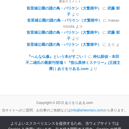
最近のコメント
首里城公園の謎の鳥・バリケン（大繁殖中）
に
武藤 郁
子
より
首里城公園の謎の鳥・バリケン（大繁殖中）
に
masao
mizuta
より
首里城公園の謎の鳥・バリケン（大繁殖中）
に
武藤 郁
子
より
首里城公園の謎の鳥・バリケン（大繁殖中）
に
えり
よ
り
『へんな仏像』という本がすごい！
に
神仏探偵・本田
不二雄氏の最新刊登場！『怪仏異神ミステリー』(王様文
庫) | ありをりある.com
より
Copyright © 2012 ありをりある.com
当サイトへのご質問、お仕事のご依頼などは
info@ariworiaru.com
から承ります。
よりよいエクスペリエンスを提供するため、当ウェブサイトでは