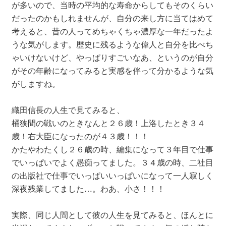
が多いので、当時の平均的な寿命からしてもそのくらい
だったのかもしれませんが、自分の来し方に当てはめて
考えると、昔の人ってめちゃくちゃ濃厚な一年だったよ
うな気がします。歴史に残るような偉人と自分を比べち
ゃいけないけど、やっぱりすごいなあ、というのが自分
がその年齢になってみると実感を伴って分かるような気
がしますね。
織田信長の人生で見てみると、
桶狭間の戦いのときなんと２６歳！上洛したとき３４
歳！右大臣になったのが４３歳！！！
かたやわたくし２６歳の時、編集になって３年目で仕事
でいっぱいでよく愚痴ってました。３４歳の時、二社目
の出版社で仕事でいっぱいいっぱいになって一人寂しく
深夜残業してました…。わあ、小さ！！！
実際、同じ人間として彼の人生を見てみると、ほんとに