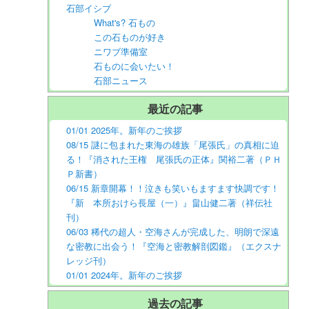
石部イシブ
What's? 石もの
この石ものが好き
ニワブ準備室
石ものに会いたい！
石部ニュース
最近の記事
01/01 2025年。新年のご挨拶
08/15 謎に包まれた東海の雄族「尾張氏」の真相に迫
る！『消された王権 尾張氏の正体』関裕二著（ＰＨ
Ｐ新書）
06/15 新章開幕！！泣きも笑いもますます快調です！
『新 本所おけら長屋（一）』畠山健二著（祥伝社
刊）
06/03 稀代の超人・空海さんが完成した、明朗で深遠
な密教に出会う！『空海と密教解剖図鑑』（エクスナ
レッジ刊）
01/01 2024年。新年のご挨拶
過去の記事