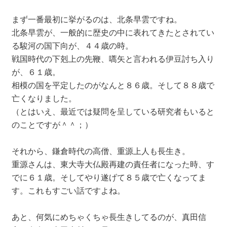
まず一番最初に挙がるのは、北条早雲ですね。
北条早雲が、一般的に歴史の中に表れてきたとされてい
る駿河の国下向が、４４歳の時。
戦国時代の下剋上の先鞭、嚆矢と言われる伊豆討ち入り
が、６１歳。
相模の国を平定したのがなんと８６歳。そして８８歳で
亡くなりました。
（とはいえ、最近では疑問を呈している研究者もいると
のことですが＾＾；）
それから、鎌倉時代の高僧、重源上人も長生き。
重源さんは、東大寺大仏殿再建の責任者になった時、す
でに６１歳。そしてやり遂げて８５歳で亡くなってま
す。これもすごい話ですよね。
あと、何気にめちゃくちゃ長生きしてるのが、真田信