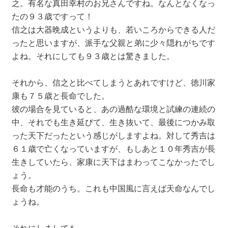
之。有名な真田幸村のお兄さんですね。なんとなくなっ
たの９３歳ですって！
信之は大器晩成というよりも、若いころからできる人だ
ったと思いますが、派手な父親と弟に少々隠れがちです
よね。それにしても９３歳とは驚きました。
それから、信之と比べてしまうとあれですけど、徳川家
康も７５歳と長命でした。
彼の場合を見ていると、あの過酷な環境と試練の連続の
中、それでも生き延びて、生き抜いて、最後につかみ取
った天下だったという感じがしますよね。対して秀吉は
６１歳で亡くなっていますが、もしあと１０年秀吉が長
生きしていたら、家康に天下はまわってこなかったでし
ょう。
長命も才能のうち。これも中国風に言えば天命なんでし
ょうね。
それにしましても。