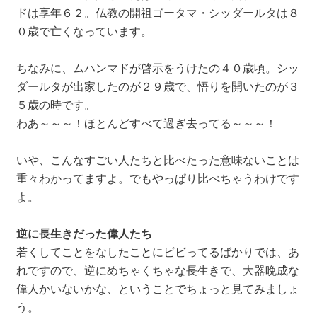
ドは享年６２。仏教の開祖ゴータマ・シッダールタは８
０歳で亡くなっています。
ちなみに、ムハンマドが啓示をうけたの４０歳頃。シッ
ダールタが出家したのが２９歳で、悟りを開いたのが３
５歳の時です。
わあ～～～！ほとんどすべて過ぎ去ってる～～～！
いや、こんなすごい人たちと比べたった意味ないことは
重々わかってますよ。でもやっぱり比べちゃうわけです
よ。
逆に長生きだった偉人たち
若くしてことをなしたことにビビってるばかりでは、あ
れですので、逆にめちゃくちゃな長生きで、大器晩成な
偉人かいないかな、ということでちょっと見てみましょ
う。