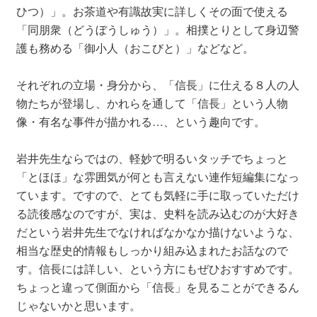
ひつ）」。お茶道や有識故実に詳しくその面で使える
「同朋衆（どうぼうしゅう）」。相撲とりとして身辺警
護も務める「御小人（おこびと）」などなど。
それぞれの立場・身分から、「信長」に仕える８人の人
物たちが登場し、かれらを通して「信長」という人物
像・有名な事件が描かれる…、という趣向です。
岩井先生ならではの、軽妙で明るいタッチでちょっと
「とほほ」な雰囲気が何とも言えない連作短編集になっ
ています。ですので、とても気軽に手に取っていただけ
る読後感なのですが、実は、史料を読み込むのが大好き
だという岩井先生でなければなかなか描けないような、
相当な歴史的情報もしっかり組み込まれたお話なので
す。信長には詳しい、という方にもぜひおすすめです。
ちょっと違って側面から「信長」を見ることができるん
じゃないかと思います。