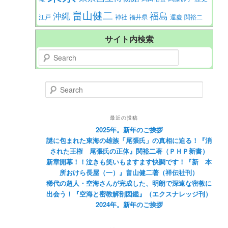
畠山健二
福島
沖縄
江戸
神社
福井県
運慶
関裕二
サイト内検索
Search
Search
最近の投稿
2025年。新年のご挨拶
謎に包まれた東海の雄族「尾張氏」の真相に迫る！『消
された王権 尾張氏の正体』関裕二著（ＰＨＰ新書）
新章開幕！！泣きも笑いもますます快調です！『新 本
所おけら長屋（一）』畠山健二著（祥伝社刊）
稀代の超人・空海さんが完成した、明朗で深遠な密教に
出会う！『空海と密教解剖図鑑』（エクスナレッジ刊）
2024年。新年のご挨拶