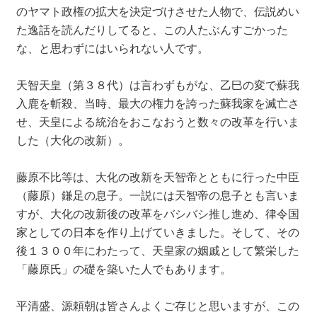
のヤマト政権の拡大を決定づけさせた人物で、伝説めい
た逸話を読んだりしてると、この人たぶんすごかった
な、と思わずにはいられない人です。
天智天皇（第３８代）は言わずもがな、乙巳の変で蘇我
入鹿を斬殺、当時、最大の権力を誇った蘇我家を滅亡さ
せ、天皇による統治をおこなおうと数々の改革を行いま
した（大化の改新）。
藤原不比等は、大化の改新を天智帝とともに行った中臣
（藤原）鎌足の息子。一説には天智帝の息子とも言いま
すが、大化の改新後の改革をバシバシ推し進め、律令国
家としての日本を作り上げていきました。そして、その
後１３００年にわたって、天皇家の姻戚として繁栄した
「藤原氏」の礎を築いた人でもあります。
平清盛、源頼朝は皆さんよくご存じと思いますが、この