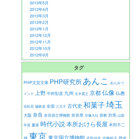
2013年5月
2013年4月
2013年3月
2013年2月
2013年1月
2012年12月
2012年11月
2012年10月
2012年9月
タグ
あんこ
PHP研究所
PHP文芸文庫
あんみつ
仏像
京都
上野
九州
仏教
中村彰彦
インド
五木寛之
埼玉
和菓子
古代史
全国
信松尼
修験道
八王子
奈良
大阪
対馬
奈良県
奈良国立博物館
密教
宗像大社
山梨
時代小説
本所おけら長屋
本田不二
慶派
年賀
東京
東京国立博物館
歴史
雄
武田信玄
武藤郁子