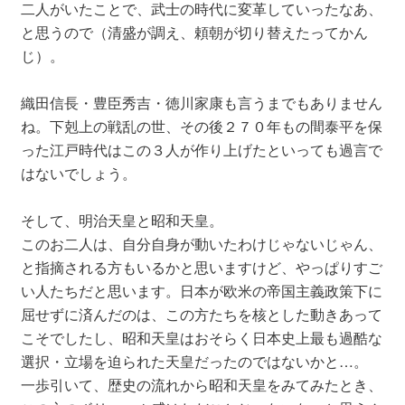
二人がいたことで、武士の時代に変革していったなあ、
と思うので（清盛が調え、頼朝が切り替えたってかん
じ）。
織田信長・豊臣秀吉・徳川家康も言うまでもありません
ね。下剋上の戦乱の世、その後２７０年もの間泰平を保
った江戸時代はこの３人が作り上げたといっても過言で
はないでしょう。
そして、明治天皇と昭和天皇。
このお二人は、自分自身が動いたわけじゃないじゃん、
と指摘される方もいるかと思いますけど、やっぱりすご
い人たちだと思います。日本が欧米の帝国主義政策下に
屈せずに済んだのは、この方たちを核とした動きあって
こそでしたし、昭和天皇はおそらく日本史上最も過酷な
選択・立場を迫られた天皇だったのではないかと…。
一歩引いて、歴史の流れから昭和天皇をみてみたとき、