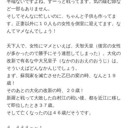
半端ないですよね。ずーっと戦ってます。気の緩む隙な
ど一部もありません。
そしてそんなに忙しいのに、ちゃんと子供も作ってま
す。正妻以外に１０人もの女性を側室に迎えてます。な
んてマメなんでしょう！
天下人で、女性にマメといえば、天智天皇（後宮の女性
が多かったので勝手にそう連想してしまった）。大化の
改新で有名な中大兄皇子（なかのおおえのおうじ）は、
そういえばどんなかんじでしょう。
まず、蘇我家を滅亡させた乙巳の変の時、なんと１９
歳！
そのあとの大化の改新の時、２０歳！
新羅と戦って大敗した白村江の戦い後、都を近江に移し
て即位したとき３７歳。
そして亡くなったのは４６歳だそうです。
え、えええ～～！