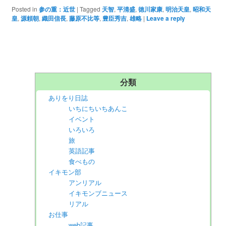
Posted in
参の重：近世
|
Tagged
天智
,
平清盛
,
徳川家康
,
明治天皇
,
昭和天
皇
,
源頼朝
,
織田信長
,
藤原不比等
,
豊臣秀吉
,
雄略
|
Leave a reply
分類
ありをり日誌
いちにちいちあんこ
イベント
いろいろ
旅
英語記事
食べもの
イキモン部
アンリアル
イキモンブニュース
リアル
お仕事
web記事