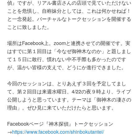
偵』ですが、リアル書店さんの店頭で見ていただけない
ことを危惧し、自称妹分としては、これは何かせねば！
と一念発起。バーチャルなトークセッションを開催する
ことに致しました。
場所はFacebook上。zoomと連携させての開催です。実
はすでに第１回目は「今なぜ御神木なのか」と題しまし
て１５日に敢行、慣れない中不手際も多かったのです
が、温かい皆様の支えで、どうにか進行できました。
今回のセッションは、とりあえず３回を予定してまし
て、第２回目は来週水曜日、4/22の夜９時より、ライブ
公開しようと思っています。テーマは「御神木の凄さの
理由」。ぜひ見に来ていただけたらと思います。
Facebookページ『神木探偵』トークセッション
→
https://www.facebook.com/shinbokutantei/