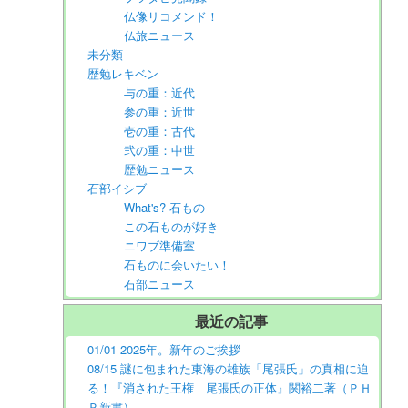
仏像リコメンド！
仏旅ニュース
未分類
歴勉レキベン
与の重：近代
参の重：近世
壱の重：古代
弐の重：中世
歴勉ニュース
石部イシブ
What's? 石もの
この石ものが好き
ニワブ準備室
石ものに会いたい！
石部ニュース
最近の記事
01/01 2025年。新年のご挨拶
08/15 謎に包まれた東海の雄族「尾張氏」の真相に迫
る！『消された王権 尾張氏の正体』関裕二著（ＰＨ
Ｐ新書）