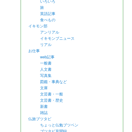
いろいろ
旅
英語記事
食べもの
イキモン部
アンリアル
イキモンブニュース
リアル
お仕事
web記事
一般書
人文書
写真集
図鑑・事典など
文庫
文芸書・一般
文芸書・歴史
新書
雑誌
仏旅ブツタビ
ちょっと仏勉ブツベン
ブツタビ見聞録