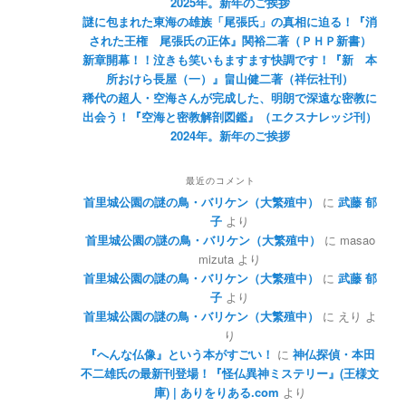
2025年。新年のご挨拶
謎に包まれた東海の雄族「尾張氏」の真相に迫る！『消
された王権 尾張氏の正体』関裕二著（ＰＨＰ新書）
新章開幕！！泣きも笑いもますます快調です！『新 本
所おけら長屋（一）』畠山健二著（祥伝社刊）
稀代の超人・空海さんが完成した、明朗で深遠な密教に
出会う！『空海と密教解剖図鑑』（エクスナレッジ刊）
2024年。新年のご挨拶
最近のコメント
首里城公園の謎の鳥・バリケン（大繁殖中）
に
武藤 郁
子
より
首里城公園の謎の鳥・バリケン（大繁殖中）
に
masao
mizuta
より
首里城公園の謎の鳥・バリケン（大繁殖中）
に
武藤 郁
子
より
首里城公園の謎の鳥・バリケン（大繁殖中）
に
えり
よ
り
『へんな仏像』という本がすごい！
に
神仏探偵・本田
不二雄氏の最新刊登場！『怪仏異神ミステリー』(王様文
庫) | ありをりある.com
より