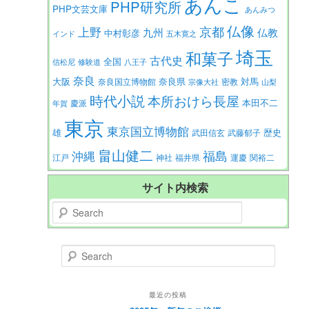
あんこ
PHP研究所
PHP文芸文庫
あんみつ
仏像
京都
上野
九州
仏教
中村彰彦
インド
五木寛之
埼玉
和菓子
古代史
全国
信松尼
修験道
八王子
奈良
大阪
対馬
奈良県
奈良国立博物館
密教
宗像大社
山梨
時代小説
本所おけら長屋
本田不二
慶派
年賀
東京
東京国立博物館
歴史
雄
武田信玄
武藤郁子
畠山健二
福島
沖縄
江戸
神社
福井県
運慶
関裕二
サイト内検索
Search
Search
最近の投稿