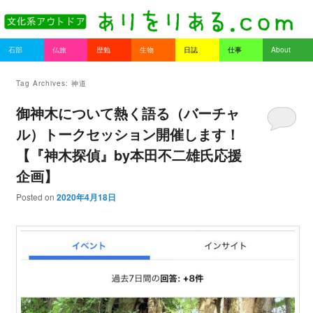
書を持ってそとへ出よう。
Main menu
石部
仏旅
歴勉
生物
日誌
仕事
About
Skip to primary content
Skip to secondary content
ありをりある.com
Tag Archives:
神道
御神木について熱く語る（バーチャ
ル）トークセッション開催します！
【『神木探偵』by本田不二雄氏応援
企画】
Posted on
2020年4月18日