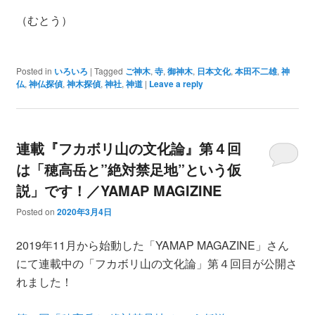
（むとう）
Posted in
いろいろ
|
Tagged
ご神木
,
寺
,
御神木
,
日本文化
,
本田不二雄
,
神
仏
,
神仏探偵
,
神木探偵
,
神社
,
神道
|
Leave a reply
連載『フカボリ山の文化論』第４回
は「穂高岳と”絶対禁足地”という仮
説」です！／YAMAP MAGIZINE
Posted on
2020年3月4日
2019年11月から始動した「YAMAP MAGAZINE」さん
にて連載中の「フカボリ山の文化論」第４回目が公開さ
れました！