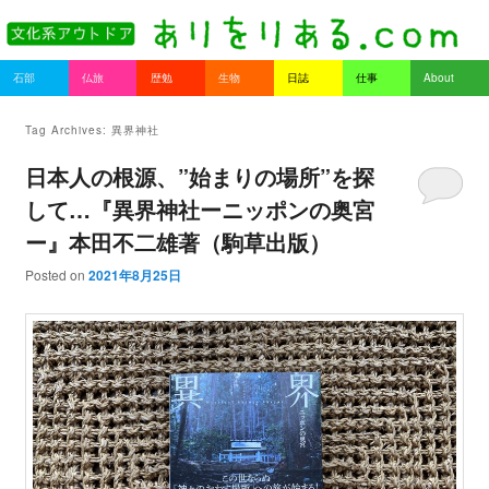
書を持ってそとへ出よう。
Main menu
石部
仏旅
歴勉
生物
日誌
仕事
About
Skip to primary content
Skip to secondary content
ありをりある.com
Tag Archives:
異界神社
日本人の根源、”始まりの場所”を探
して…『異界神社ーニッポンの奥宮
ー』本田不二雄著（駒草出版）
Posted on
2021年8月25日