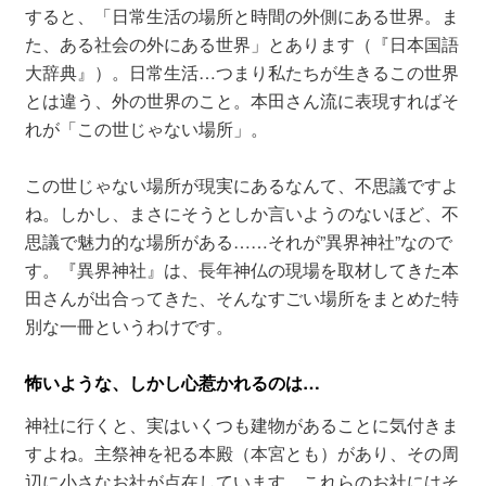
すると、「日常生活の場所と時間の外側にある世界。ま
た、ある社会の外にある世界」とあります（『日本国語
大辞典』）。日常生活…つまり私たちが生きるこの世界
とは違う、外の世界のこと。本田さん流に表現すればそ
れが「この世じゃない場所」。
この世じゃない場所が現実にあるなんて、不思議ですよ
ね。しかし、まさにそうとしか言いようのないほど、不
思議で魅力的な場所がある……それが”異界神社”なので
す。『異界神社』は、長年神仏の現場を取材してきた本
田さんが出合ってきた、そんなすごい場所をまとめた特
別な一冊というわけです。
怖いような、しかし心惹かれるのは…
神社に行くと、実はいくつも建物があることに気付きま
すよね。主祭神を祀る本殿（本宮とも）があり、その周
辺に小さなお社が点在しています。これらのお社にはそ