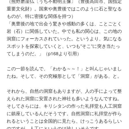
（熊野磨崖仏〔うち不動明王像〕（豊後高田市、国指定
重要文化財）。国東や奥豊後ではこのように石と聖なる
ものが、特に密接な関係を持つ）
「奥豊後の地で出会う驚きや感動の多くは、ことごとく
岩（石）に関係していた。中でも私の関心は、この地の
洞窟にフォーカスされていった。というより、気になる
スポットを探索していくと、いつも”そこ”に突き当たっ
てしまうのだ。」（p168より引用）
この一節を読んで、「わかる～～！」と叫んじゃいまし
たね。そして、その究極形として「洞窟」がある、と。
それから、自然の洞窟もありますが、人の手によって整
えられた洞窟に安置された神社も多いようなんですね。
そしてさらには、キリシタンの作った礼拝堂も人工洞窟
に鎮座しているんだそうです。自然洞窟に礼拝堂が作ら
れるということは全国的に見たら、けっこうあるらしい
のですが、人工にというのは珍しいそうです。