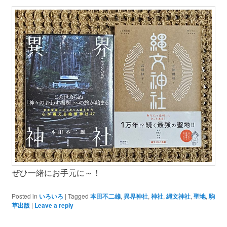
ぜひ一緒にお手元に～！
Posted in
いろいろ
|
Tagged
本田不二雄
,
異界神社
,
神社
,
縄文神社
,
聖地
,
駒
草出版
|
Leave a reply