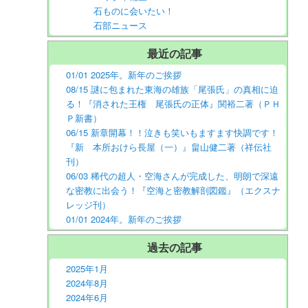
石ものに会いたい！
石部ニュース
最近の記事
01/01 2025年。新年のご挨拶
08/15 謎に包まれた東海の雄族「尾張氏」の真相に迫
る！『消された王権 尾張氏の正体』関裕二著（ＰＨ
Ｐ新書）
06/15 新章開幕！！泣きも笑いもますます快調です！
『新 本所おけら長屋（一）』畠山健二著（祥伝社
刊）
06/03 稀代の超人・空海さんが完成した、明朗で深遠
な密教に出会う！『空海と密教解剖図鑑』（エクスナ
レッジ刊）
01/01 2024年。新年のご挨拶
過去の記事
2025年1月
2024年8月
2024年6月