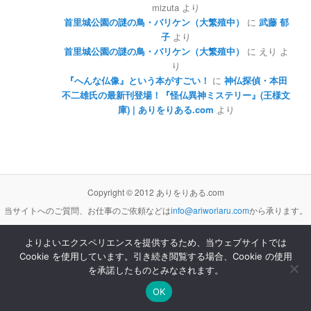
mizuta
より
首里城公園の謎の鳥・バリケン（大繁殖中）
に
武藤 郁
子
より
首里城公園の謎の鳥・バリケン（大繁殖中）
に
えり
よ
り
『へんな仏像』という本がすごい！
に
神仏探偵・本田
不二雄氏の最新刊登場！『怪仏異神ミステリー』(王様文
庫) | ありをりある.com
より
Copyright © 2012 ありをりある.com
当サイトへのご質問、お仕事のご依頼などは
info@ariworiaru.com
から承ります。
よりよいエクスペリエンスを提供するため、当ウェブサイトでは
Cookie を使用しています。引き続き閲覧する場合、Cookie の使用
本サイトの記事・内容は
クリエイティブ・コモンズ 表示 - 非営利 - 改変禁止 3.0 非移植 ライセンス
の下に提供します。
を承諾したものとみなされます。
Proudly powered by WordPress
OK
[サイト管理]