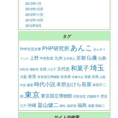
2013年1月
2012年12月
2012年11月
2012年10月
2012年9月
タグ
あんこ
PHP研究所
PHP文芸文庫
あんみつ
仏像
京都
上野
九州
仏教
中村彰彦
インド
五木寛之
埼玉
和菓子
古代史
全国
信松尼
修験道
八王子
奈良
大阪
対馬
奈良県
奈良国立博物館
密教
宗像大社
山梨
時代小説
本所おけら長屋
本田不二
慶派
年賀
東京
東京国立博物館
歴史
雄
武田信玄
武藤郁子
畠山健二
福島
沖縄
江戸
神社
福井県
運慶
関裕二
サイト内検索