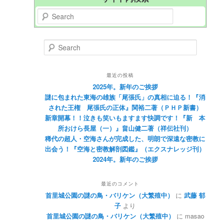
Search
Search
最近の投稿
2025年。新年のご挨拶
謎に包まれた東海の雄族「尾張氏」の真相に迫る！『消
された王権 尾張氏の正体』関裕二著（ＰＨＰ新書）
新章開幕！！泣きも笑いもますます快調です！『新 本
所おけら長屋（一）』畠山健二著（祥伝社刊）
稀代の超人・空海さんが完成した、明朗で深遠な密教に
出会う！『空海と密教解剖図鑑』（エクスナレッジ刊）
2024年。新年のご挨拶
最近のコメント
首里城公園の謎の鳥・バリケン（大繁殖中）
に
武藤 郁
子
より
首里城公園の謎の鳥・バリケン（大繁殖中）
に
masao