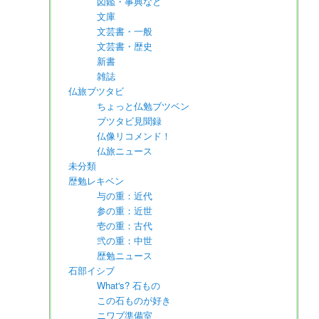
図鑑・事典など
文庫
文芸書・一般
文芸書・歴史
新書
雑誌
仏旅ブツタビ
ちょっと仏勉ブツベン
ブツタビ見聞録
仏像リコメンド！
仏旅ニュース
未分類
歴勉レキベン
与の重：近代
参の重：近世
壱の重：古代
弐の重：中世
歴勉ニュース
石部イシブ
What's? 石もの
この石ものが好き
ニワブ準備室