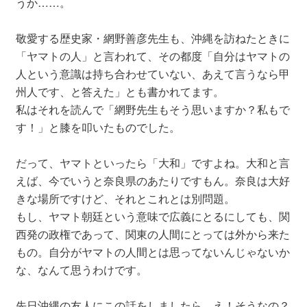
うか……。
敬愛する歴史家・網野善彦先生も、沖縄を訪ねたときに
「ヤマトの人」と言われて、その都度「自分はヤマトの
人という意識は持ち合わせていない、あえて言うなら甲
州人です、と答えた」とも書かれてます。
私はそれを読んで「網野先生もそう思いますか？私もで
す！」と膝を叩いたものでした。
だって、ヤマトといったら「大和」ですよね。大和と言
えば、今でいうと奈良県のあたりですもん。奈良は大好
きな場所ですけど、それとこれとは別問題。
もし、ヤマト朝廷という意味で広義にとるにしても、関
西発の政権であって、関東の人間にとっては外から来た
もの。自分がヤマトの人間とは思ってないんじゃないか
な、なんて思うわけです。
先日沖縄の友人にこの話をしましたら、え！そうなの？