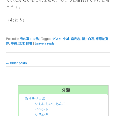
＾＾；。
（むとう）
Posted in
壱の重：古代
|
Tagged
グスク
,
中城
,
南島志
,
新井白石
,
東恩納寛
惇
,
沖縄
,
琉球
,
隋書
|
Leave a reply
Post navigation
←
Older posts
分類
ありをり日誌
いちにちいちあんこ
イベント
いろいろ