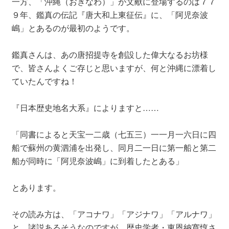
一方、「沖縄（おきなわ）」が文献に登場するのは７７
９年、鑑真の伝記『唐大和上東征伝』に、「
阿児奈波
嶋」とあるのが最初のようです。
鑑真さんは、あの唐招提寺を創設した偉大なるお坊様
で、皆さんよくご存じと思いますが、何と沖縄に漂着し
ていたんですね！
『日本歴史地名大系』によりますと……
「同書によると天宝一二歳（七五三）一一月一六日に四
船で蘇州の黄泗浦を出発し、同月二一日に第一船と第二
船が同時に「阿児奈波嶋」に到着したとある」
とあります。
その読み方は、「アコナワ」「アジナワ」「アルナワ」
と、諸説あるそうなのですが、歴史学者・東恩納寛惇さ