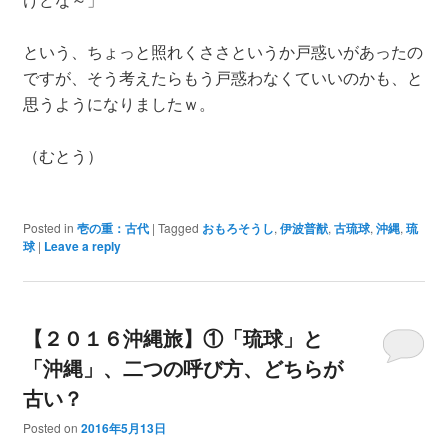
という、ちょっと照れくささというか戸惑いがあったの
ですが、そう考えたらもう戸惑わなくていいのかも、と
思うようになりましたｗ。
（むとう）
Posted in
壱の重：古代
|
Tagged
おもろそうし
,
伊波普猷
,
古琉球
,
沖縄
,
琉
球
|
Leave a reply
【２０１６沖縄旅】①「琉球」と
「沖縄」、二つの呼び方、どちらが
古い？
Posted on
2016年5月13日