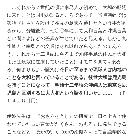
「…それから７世紀の頃に南島人が初めて、大和の朝廷
に来たことは国史の語るところであって、当時朝廷では
訳語（おさ）を設けて相互の意志を通じたという事があ
るから、分離後六、七〇〇年にして大和言葉と沖縄言葉
との間によほどの差異が生じていたと見える。しかし九
州地方と南島との交通はそれ以前からあったのであろ
う。これから十二世紀に至るまで沖縄半島の住民が大和
または筑紫に在来していたことはオモロを見てもわか
る。何よりもよい証拠は
今日に至るまで琉球人は内地の
ことを大和と言っていることである。後世大和は鹿児島
を指すことになって、明治十二年頃の沖縄人は東京を鹿
児島と区別するに大大和という語を用いた。……
」（Ｐ
６４より引用）
伊波先生は、『おもろそうし』の研究で、日本上古で使
われていた古い言葉がたくさん『おもろ』に発見できる
ことなどと、ほかのいくつかの論拠をもって言語学的な