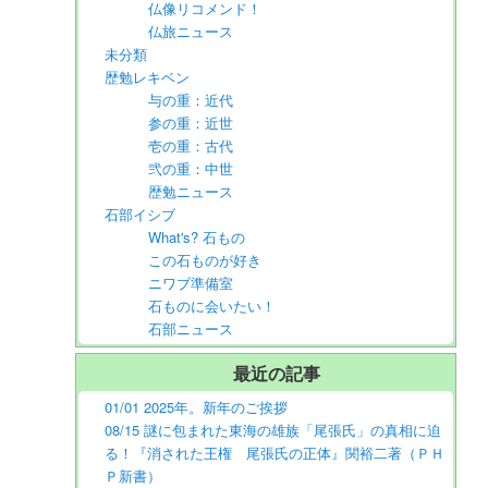
仏像リコメンド！
仏旅ニュース
未分類
歴勉レキベン
与の重：近代
参の重：近世
壱の重：古代
弐の重：中世
歴勉ニュース
石部イシブ
What's? 石もの
この石ものが好き
ニワブ準備室
石ものに会いたい！
石部ニュース
最近の記事
01/01 2025年。新年のご挨拶
08/15 謎に包まれた東海の雄族「尾張氏」の真相に迫
る！『消された王権 尾張氏の正体』関裕二著（ＰＨ
Ｐ新書）