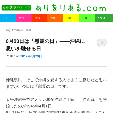
書を持ってそとへ出よう。
Main menu
石部
仏旅
歴勉
生物
日誌
仕事
About
Skip to primary content
Skip to secondary content
ありをりある.com
Tag Archives:
沖縄
6月23日は「慰霊の日」――沖縄に
2
思いを馳せる日
Posted on
2017年6月23日
沖縄県民、そして沖縄を愛する人はよくご存じだと思い
ますが、今日は「慰霊の日」です。
太平洋戦争でアメリカ軍が沖縄に上陸、「沖縄戦」を開
始したのが1945年4月1日。
6月23日に、日本帝国陸軍第32軍司令部が自決したこと