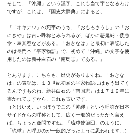
そして、「沖縄」という漢字、これも当て字となるわけ
ですが、これは、『国史大辞典』によると、
『「オキナワ」の宛字のうち、『おもろさうし』の「お
にきや」は古い呼称とみられるが、ほかに悪鬼納・倭急
拿・屋其惹などがある。「おきなは」と最初に表記した
のは長門本『平家物語』で、初めて「沖縄」の文字を使
用したのは新井白石の『南島志』である。』
とあります。こちらも、歴史がありますね。「おきな
は」の表記は、１３世紀初頭の平家物語にはもう出てく
るんですものね。新井白石の『南国志』は１７１９年に
書かれてますから、これも古いです。
（とはいえ、いっぽうでこの「沖縄」という呼称が日本
サイドからの呼称として、広く一般的だったかと言え
ば、ちょっと疑問ですね。「琉球使節団」のように、
「琉球」と呼ぶのが一般的だったように思われます…）