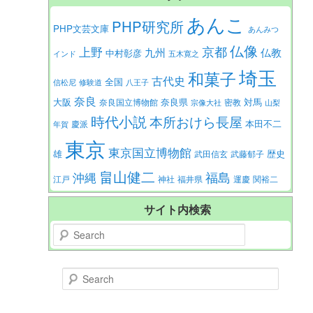
あんこ
PHP研究所
PHP文芸文庫
あんみつ
仏像
京都
上野
九州
仏教
中村彰彦
インド
五木寛之
埼玉
和菓子
古代史
全国
信松尼
修験道
八王子
奈良
大阪
対馬
奈良県
奈良国立博物館
密教
宗像大社
山梨
時代小説
本所おけら長屋
本田不二
慶派
年賀
東京
東京国立博物館
歴史
雄
武田信玄
武藤郁子
畠山健二
福島
沖縄
江戸
神社
福井県
運慶
関裕二
サイト内検索
Search
Search