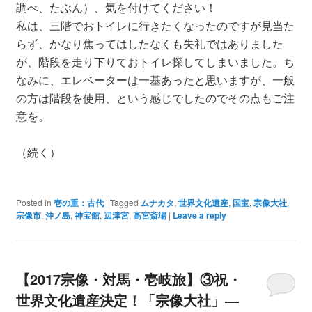
調べ、たぶん）、気を付けてください！
私は、三階でおトイレに行きたくなったのですが見当た
らず、かなり焦ってはしたなくも失礼ではありました
が、階段を走り下りておトイレ探してしまいました。ち
なみに、エレベーターは一基あったと思いますが、一般
の方は階段を使用、という感じでしたのでその点もご注
意を。
（続く）
Posted in
壱の重：古代
|
Tagged
ムナカタ
,
世界文化遺産
,
国宝
,
宗像大社
,
宗像市
,
沖ノ島
,
神宝館
,
辺津宮
,
高宮斎場
|
Leave a reply
【2017宗像・対馬・壱岐旅】③祝・
世界文化遺産決定！「宗像大社」―