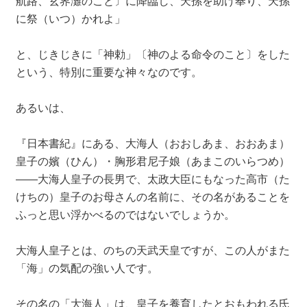
航路、玄界灘のこと〕に降臨し、天孫を助け奉り、天孫
に祭（いつ）かれよ」
と、じきじきに「神勅」〔神のよる命令のこと〕をした
という、特別に重要な神々なのです。
あるいは、
『日本書紀』にある、大海人（おおしあま、おおあま）
皇子の嬪（ひん）・胸形君尼子娘（あまこのいらつめ）
――大海人皇子の長男で、太政大臣にもなった高市（た
けちの）皇子のお母さんの名前に、その名があることを
ふっと思い浮かべるのではないでしょうか。
大海人皇子とは、のちの天武天皇ですが、この人がまた
「海」の気配の強い人です。
その名の「大海人」は、皇子を養育したとおもわれる氏