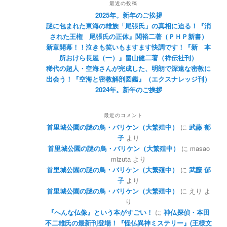
最近の投稿
2025年。新年のご挨拶
謎に包まれた東海の雄族「尾張氏」の真相に迫る！『消
された王権 尾張氏の正体』関裕二著（ＰＨＰ新書）
新章開幕！！泣きも笑いもますます快調です！『新 本
所おけら長屋（一）』畠山健二著（祥伝社刊）
稀代の超人・空海さんが完成した、明朗で深遠な密教に
出会う！『空海と密教解剖図鑑』（エクスナレッジ刊）
2024年。新年のご挨拶
最近のコメント
首里城公園の謎の鳥・バリケン（大繁殖中）
に
武藤 郁
子
より
首里城公園の謎の鳥・バリケン（大繁殖中）
に
masao
mizuta
より
首里城公園の謎の鳥・バリケン（大繁殖中）
に
武藤 郁
子
より
首里城公園の謎の鳥・バリケン（大繁殖中）
に
えり
よ
り
『へんな仏像』という本がすごい！
に
神仏探偵・本田
不二雄氏の最新刊登場！『怪仏異神ミステリー』(王様文