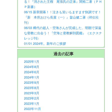
る！『消された王権 尾張氏の正体』関裕二著（ＰＨ
Ｐ新書）
06/15 新章開幕！！泣きも笑いもますます快調です！
『新 本所おけら長屋（一）』畠山健二著（祥伝社
刊）
06/03 稀代の超人・空海さんが完成した、明朗で深遠
な密教に出会う！『空海と密教解剖図鑑』（エクスナ
レッジ刊）
01/01 2024年。新年のご挨拶
過去の記事
2025年1月
2024年8月
2024年6月
2024年1月
2023年9月
2023年8月
2023年3月
2023年2月
2023年1月
2022年11月