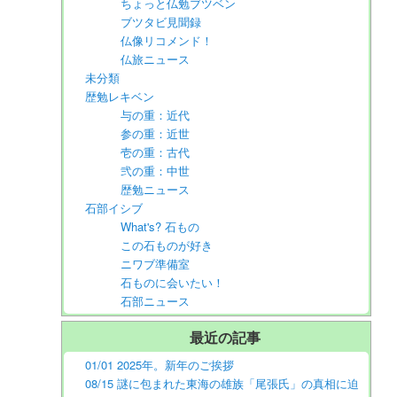
ちょっと仏勉ブツベン
ブツタビ見聞録
仏像リコメンド！
仏旅ニュース
未分類
歴勉レキベン
与の重：近代
参の重：近世
壱の重：古代
弐の重：中世
歴勉ニュース
石部イシブ
What's? 石もの
この石ものが好き
ニワブ準備室
石ものに会いたい！
石部ニュース
最近の記事
01/01 2025年。新年のご挨拶
08/15 謎に包まれた東海の雄族「尾張氏」の真相に迫