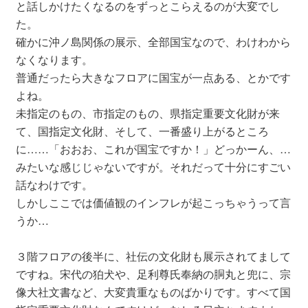
と話しかけたくなるのをずっとこらえるのが大変でし
た。
確かに沖ノ島関係の展示、全部国宝なので、わけわから
なくなります。
普通だったら大きなフロアに国宝が一点ある、とかです
よね。
未指定のもの、市指定のもの、県指定重要文化財が来
て、国指定文化財、そして、一番盛り上がるところ
に……「おおお、これが国宝ですか！」どっかーん、…
みたいな感じじゃないですが。それだって十分にすごい
話なわけです。
しかしここでは価値観のインフレが起こっちゃうって言
うか…
３階フロアの後半に、社伝の文化財も展示されてまして
ですね。宋代の狛犬や、足利尊氏奉納の胴丸と兜に、宗
像大社文書など、大変貴重なものばかりです。すべて国