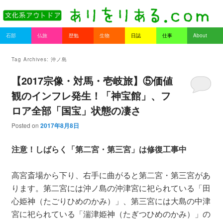
書を持ってそとへ出よう。
Main menu
石部
仏旅
歴勉
生物
日誌
仕事
About
Skip to primary content
Skip to secondary content
ありをりある.com
Tag Archives:
沖ノ島
【2017宗像・対馬・壱岐旅】⑤価値
観のインフレ発生！「神宝館」、フ
ロア全部「国宝」状態の凄さ
Posted on
2017年8月8日
注意！しばらく「第二宮・第三宮」は修復工事中
高宮斎場から下り、右手に曲がると第二宮・第三宮があ
ります。第二宮には沖ノ島の沖津宮に祀られている「田
心姫神（たごりひめのかみ）」、第三宮には大島の中津
宮に祀られている「湍津姫神（たぎつひめのかみ）」の