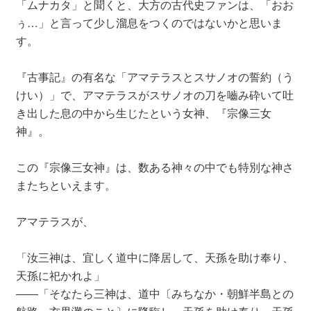
「ムナカタ」と聞くと、大方の古代史ファンは、「おお
ぅ…」と言って少し溜息をつくのではないかと思いま
す。
『古事記』の有名な「アマテラスとスサノオの誓約（う
けい）」で、アマテラスがスサノオの刀を嚙み砕いて吐
き出した息の中から生じたという女神、『宗像三女
神』。
この『宗像三女神』は、数ある神々の中でも特別な神さ
またちといえます。
アマテラスが、
「汝三神は、宜しく道中に降居して、天孫を助け奉り、
天孫に祀かれよ」
――「そなたら三神は、道中〔みちなか・朝鮮半島との