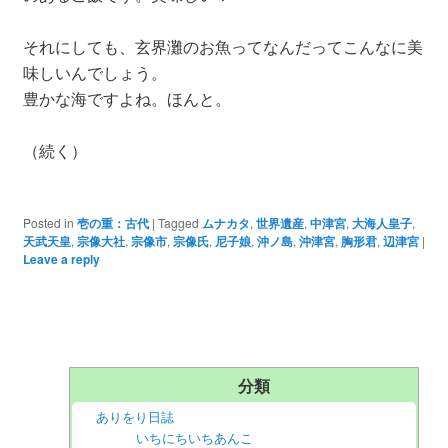
それにしても、玄界灘のお魚ってなんだってこんなに美
味しいんでしょう。
豊かな海ですよね。ほんと。
（続く）
Posted in
壱の重：古代
|
Tagged
ムナカタ
,
世界遺産
,
中津宮
,
大海人皇子
,
天武天皇
,
宗像大社
,
宗像市
,
宗像氏
,
尼子娘
,
沖ノ島
,
沖津宮
,
胸形君
,
辺津宮
|
Leave a reply
分類
ありをり日誌
いちにちいちあんこ