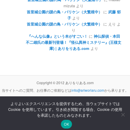
mizuta
より
首里城公園の謎の鳥・バリケン（大繁殖中）
に
武藤 郁
子
より
首里城公園の謎の鳥・バリケン（大繁殖中）
に
えり
よ
り
『へんな仏像』という本がすごい！
に
神仏探偵・本田
不二雄氏の最新刊登場！『怪仏異神ミステリー』(王様文
庫) | ありをりある.com
より
Copyright © 2012 ありをりある.com
当サイトへのご質問、お仕事のご依頼などは
info@ariworiaru.com
から承ります。
よりよいエクスペリエンスを提供するため、当ウェブサイトでは
Cookie を使用しています。引き続き閲覧する場合、Cookie の使用
本サイトの記事・内容は
クリエイティブ・コモンズ 表示 - 非営利 - 改変禁止 3.0 非移植 ライセンス
の下に提供します。
を承諾したものとみなされます。
Proudly powered by WordPress
OK
[サイト管理]