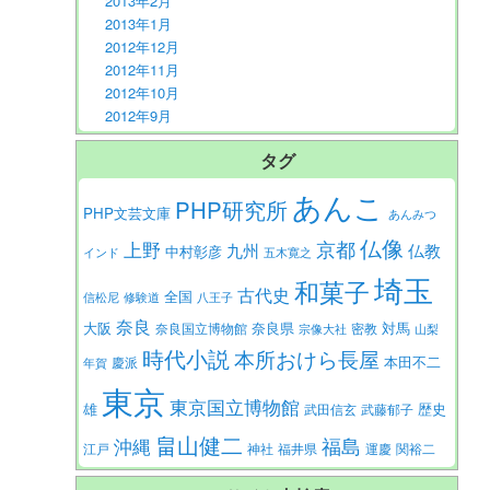
2013年2月
2013年1月
2012年12月
2012年11月
2012年10月
2012年9月
タグ
あんこ
PHP研究所
PHP文芸文庫
あんみつ
仏像
京都
上野
九州
仏教
中村彰彦
インド
五木寛之
埼玉
和菓子
古代史
全国
信松尼
修験道
八王子
奈良
大阪
対馬
奈良県
奈良国立博物館
密教
宗像大社
山梨
時代小説
本所おけら長屋
本田不二
慶派
年賀
東京
東京国立博物館
歴史
雄
武田信玄
武藤郁子
畠山健二
福島
沖縄
江戸
神社
福井県
運慶
関裕二