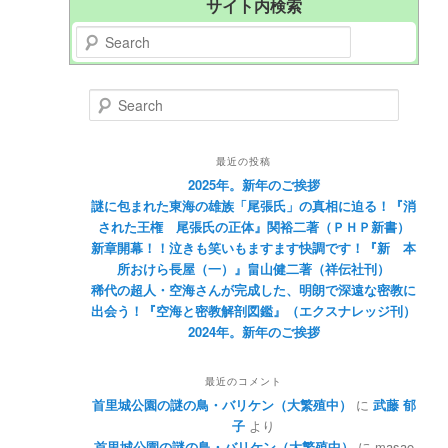
サイト内検索
Search
Search
最近の投稿
2025年。新年のご挨拶
謎に包まれた東海の雄族「尾張氏」の真相に迫る！『消
された王権 尾張氏の正体』関裕二著（ＰＨＰ新書）
新章開幕！！泣きも笑いもますます快調です！『新 本
所おけら長屋（一）』畠山健二著（祥伝社刊）
稀代の超人・空海さんが完成した、明朗で深遠な密教に
出会う！『空海と密教解剖図鑑』（エクスナレッジ刊）
2024年。新年のご挨拶
最近のコメント
首里城公園の謎の鳥・バリケン（大繁殖中）
に
武藤 郁
子
より
首里城公園の謎の鳥・バリケン（大繁殖中）
に
masao