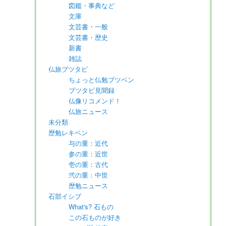
図鑑・事典など
文庫
文芸書・一般
文芸書・歴史
新書
雑誌
仏旅ブツタビ
ちょっと仏勉ブツベン
ブツタビ見聞録
仏像リコメンド！
仏旅ニュース
未分類
歴勉レキベン
与の重：近代
参の重：近世
壱の重：古代
弐の重：中世
歴勉ニュース
石部イシブ
What's? 石もの
この石ものが好き