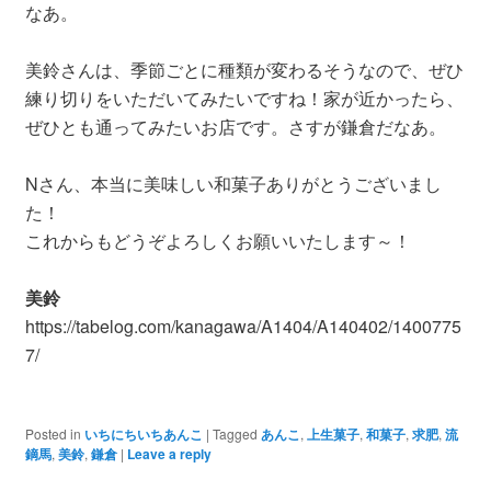
なあ。
美鈴さんは、季節ごとに種類が変わるそうなので、ぜひ
練り切りをいただいてみたいですね！家が近かったら、
ぜひとも通ってみたいお店です。さすが鎌倉だなあ。
Nさん、本当に美味しい和菓子ありがとうございまし
た！
これからもどうぞよろしくお願いいたします～！
美鈴
https://tabelog.com/kanagawa/A1404/A140402/1400775
7/
Posted in
いちにちいちあんこ
|
Tagged
あんこ
,
上生菓子
,
和菓子
,
求肥
,
流
鏑馬
,
美鈴
,
鎌倉
|
Leave a reply