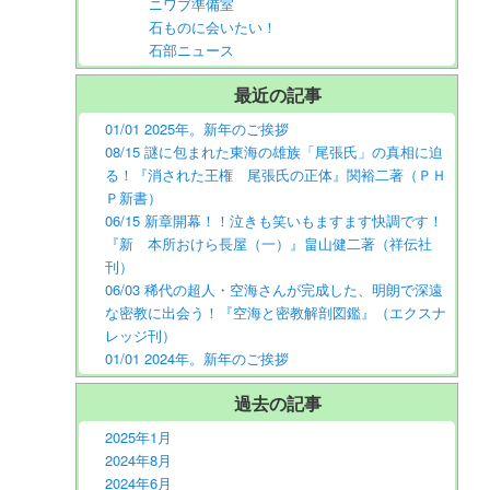
ニワブ準備室
石ものに会いたい！
石部ニュース
最近の記事
01/01 2025年。新年のご挨拶
08/15 謎に包まれた東海の雄族「尾張氏」の真相に迫
る！『消された王権 尾張氏の正体』関裕二著（ＰＨ
Ｐ新書）
06/15 新章開幕！！泣きも笑いもますます快調です！
『新 本所おけら長屋（一）』畠山健二著（祥伝社
刊）
06/03 稀代の超人・空海さんが完成した、明朗で深遠
な密教に出会う！『空海と密教解剖図鑑』（エクスナ
レッジ刊）
01/01 2024年。新年のご挨拶
過去の記事
2025年1月
2024年8月
2024年6月