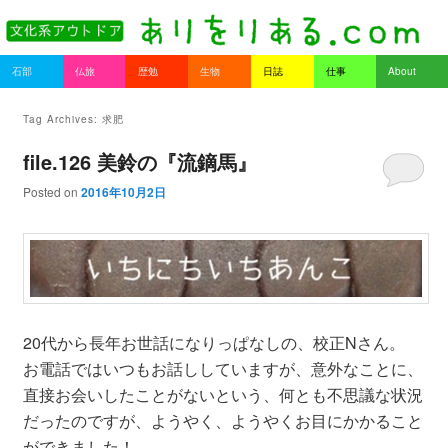
書を持ってそとへ出よう。
Main menu
石部
仏旅
歴勉
生物
日誌
仕事
About
Skip to primary content
Skip to secondary content
ありをりある.com
Tag Archives:
求肥
file.126 美鈴の『流鏑馬』
Posted on
2016年10月2日
20代から長年お世話になりっぱなしの、校正Nさん。
お電話ではいつもお話ししていますが、意外なことに、
直接お会いしたことがないという、何とも不思議な状況
だったのですが、ようやく、ようやくお目にかかること
ができました！