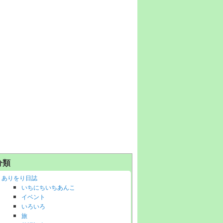
分類
ありをり日誌
いちにちいちあんこ
イベント
いろいろ
旅