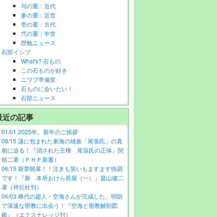
与の重：近代
参の重：近世
壱の重：古代
弐の重：中世
歴勉ニュース
石部イシブ
What's? 石もの
この石ものが好き
ニワブ準備室
石ものに会いたい！
石部ニュース
最近の記事
01/01 2025年。新年のご挨拶
08/15 謎に包まれた東海の雄族「尾張氏」の真
相に迫る！『消された王権 尾張氏の正体』関
裕二著（ＰＨＰ新書）
06/15 新章開幕！！泣きも笑いもますます快調
です！『新 本所おけら長屋（一）』畠山健二
著（祥伝社刊）
06/03 稀代の超人・空海さんが完成した、明朗
で深遠な密教に出会う！『空海と密教解剖図
鑑』（エクスナレッジ刊）