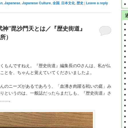
an
,
Japanese
,
Japanese Culture
,
全国
,
日本文化
,
歴史
|
Leave a reply
武神”毘沙門天とは／『歴史街道』
究所）
くもんですねえ。『歴史街道』編集長のOさんは、私が仏
ことを、ちゃんと覚えていてくださいましたよ。
んのニーズがあるであろう、「血沸き肉躍る戦いの庭」み
りというのは、一般誌だったらまだしも、『歴史街道』さ
……。