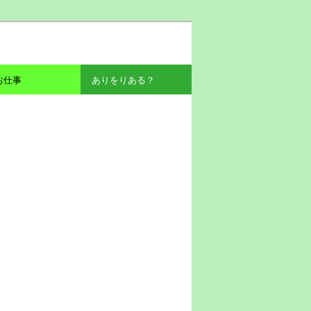
お仕事
ありをりある？