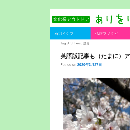
書を持ってそとへ出よう。
ありをりある.
Main menu
石部イシブ
仏旅ブツタビ
Skip to primary content
Skip to secondary content
Tag Archives:
歴史
英語版記事も（たまに）ア
Posted on
2020年3月27日