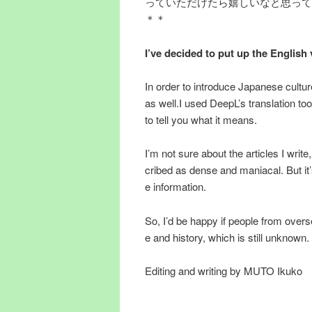
っていただけたら嬉しいなと思って
＊＊
I’ve decided to put up the English v
In order to introduce Japanese cultur
as well.I used DeepL’s translation tool
to tell you what it means.
I’m not sure about the articles I wri
cribed as dense and maniacal. But i
e information.
So, I’d be happy if people from over
e and history, which is still unknown.
Editing and writing by MUTO Ikuko