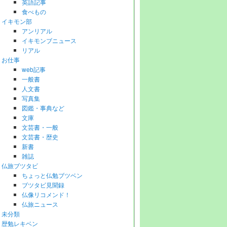
英語記事
食べもの
イキモン部
アンリアル
イキモンブニュース
リアル
お仕事
web記事
一般書
人文書
写真集
図鑑・事典など
文庫
文芸書・一般
文芸書・歴史
新書
雑誌
仏旅ブツタビ
ちょっと仏勉ブツベン
ブツタビ見聞録
仏像リコメンド！
仏旅ニュース
未分類
歴勉レキベン