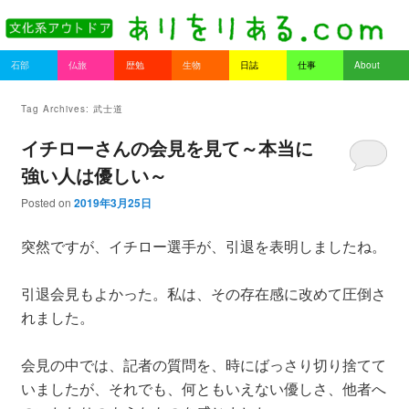
書を持ってそとへ出よう。
Main menu
石部
仏旅
歴勉
生物
日誌
仕事
About
Skip to primary content
Skip to secondary content
ありをりある.com
Tag Archives:
武士道
イチローさんの会見を見て～本当に
強い人は優しい～
Posted on
2019年3月25日
突然ですが、イチロー選手が、引退を表明しましたね。
引退会見もよかった。私は、その存在感に改めて圧倒さ
れました。
会見の中では、記者の質問を、時にばっさり切り捨てて
いましたが、それでも、何ともいえない優しさ、他者へ