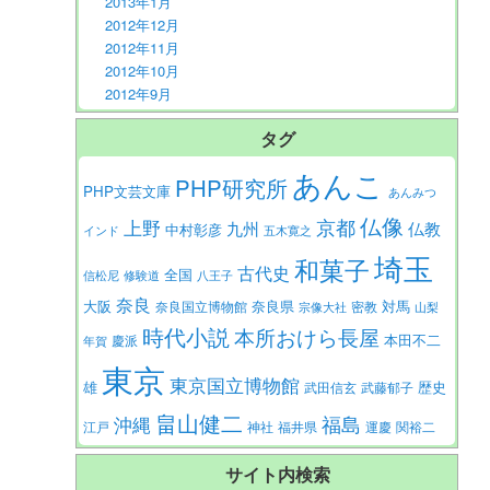
2013年1月
2012年12月
2012年11月
2012年10月
2012年9月
タグ
あんこ
PHP研究所
PHP文芸文庫
あんみつ
仏像
京都
上野
九州
仏教
中村彰彦
インド
五木寛之
埼玉
和菓子
古代史
全国
信松尼
修験道
八王子
奈良
大阪
対馬
奈良県
奈良国立博物館
密教
宗像大社
山梨
時代小説
本所おけら長屋
本田不二
慶派
年賀
東京
東京国立博物館
歴史
雄
武田信玄
武藤郁子
畠山健二
福島
沖縄
江戸
神社
福井県
運慶
関裕二
サイト内検索