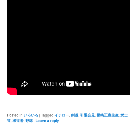
Posted in
いろいろ
|
Tagged
イチロー
,
剣道
,
引退会見
,
楢崎正彦先生
,
武士
道
,
求道者
,
野球
|
Leave a reply