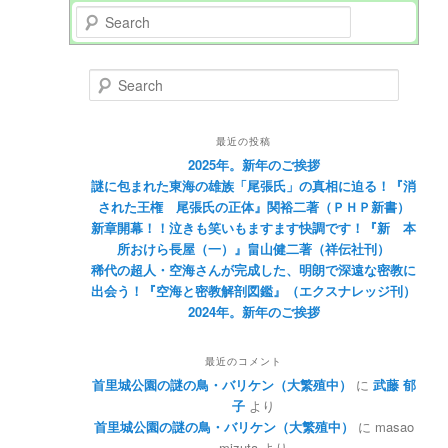
Search
Search
最近の投稿
2025年。新年のご挨拶
謎に包まれた東海の雄族「尾張氏」の真相に迫る！『消
された王権 尾張氏の正体』関裕二著（ＰＨＰ新書）
新章開幕！！泣きも笑いもますます快調です！『新 本
所おけら長屋（一）』畠山健二著（祥伝社刊）
稀代の超人・空海さんが完成した、明朗で深遠な密教に
出会う！『空海と密教解剖図鑑』（エクスナレッジ刊）
2024年。新年のご挨拶
最近のコメント
首里城公園の謎の鳥・バリケン（大繁殖中）
に
武藤 郁
子
より
首里城公園の謎の鳥・バリケン（大繁殖中）
に
masao
mizuta
より