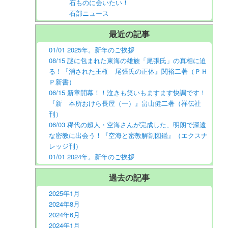
石ものに会いたい！
石部ニュース
最近の記事
01/01 2025年。新年のご挨拶
08/15 謎に包まれた東海の雄族「尾張氏」の真相に迫
る！『消された王権 尾張氏の正体』関裕二著（ＰＨ
Ｐ新書）
06/15 新章開幕！！泣きも笑いもますます快調です！
『新 本所おけら長屋（一）』畠山健二著（祥伝社
刊）
06/03 稀代の超人・空海さんが完成した、明朗で深遠
な密教に出会う！『空海と密教解剖図鑑』（エクスナ
レッジ刊）
01/01 2024年。新年のご挨拶
過去の記事
2025年1月
2024年8月
2024年6月
2024年1月