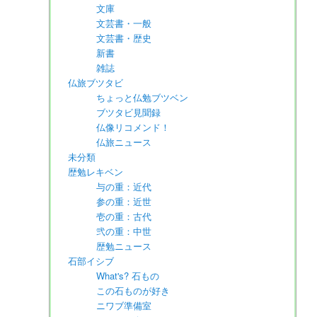
文庫
文芸書・一般
文芸書・歴史
新書
雑誌
仏旅ブツタビ
ちょっと仏勉ブツベン
ブツタビ見聞録
仏像リコメンド！
仏旅ニュース
未分類
歴勉レキベン
与の重：近代
参の重：近世
壱の重：古代
弐の重：中世
歴勉ニュース
石部イシブ
What's? 石もの
この石ものが好き
ニワブ準備室