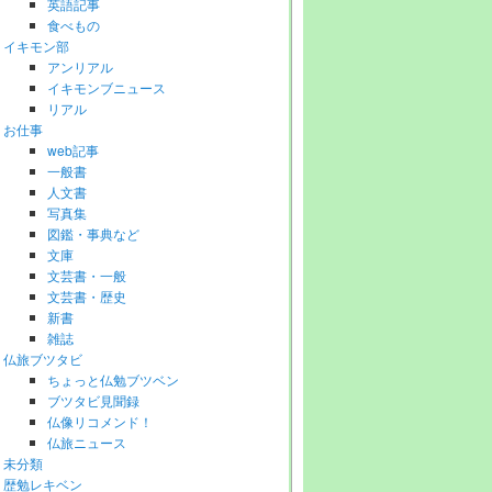
英語記事
食べもの
イキモン部
アンリアル
イキモンブニュース
リアル
お仕事
web記事
一般書
人文書
写真集
図鑑・事典など
文庫
文芸書・一般
文芸書・歴史
新書
雑誌
仏旅ブツタビ
ちょっと仏勉ブツベン
ブツタビ見聞録
仏像リコメンド！
仏旅ニュース
未分類
歴勉レキベン