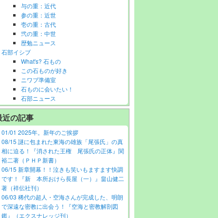
与の重：近代
参の重：近世
壱の重：古代
弐の重：中世
歴勉ニュース
石部イシブ
What's? 石もの
この石ものが好き
ニワブ準備室
石ものに会いたい！
石部ニュース
最近の記事
01/01 2025年。新年のご挨拶
08/15 謎に包まれた東海の雄族「尾張氏」の真
相に迫る！『消された王権 尾張氏の正体』関
裕二著（ＰＨＰ新書）
06/15 新章開幕！！泣きも笑いもますます快調
です！『新 本所おけら長屋（一）』畠山健二
著（祥伝社刊）
06/03 稀代の超人・空海さんが完成した、明朗
で深遠な密教に出会う！『空海と密教解剖図
鑑』（エクスナレッジ刊）