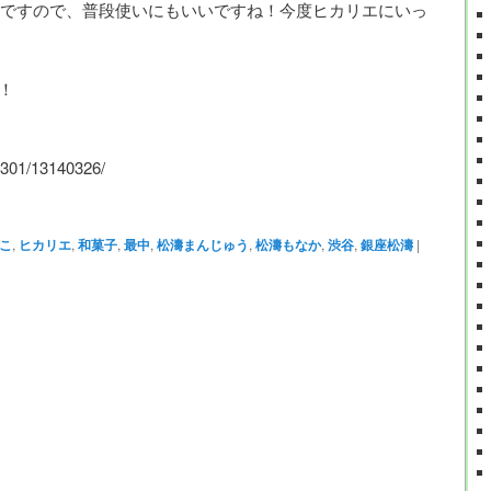
ですので、普段使いにもいいですね！今度ヒカリエにいっ
！
0301/13140326/
こ
,
ヒカリエ
,
和菓子
,
最中
,
松濤まんじゅう
,
松濤もなか
,
渋谷
,
銀座松濤
|