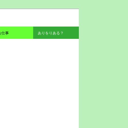
お仕事
ありをりある？