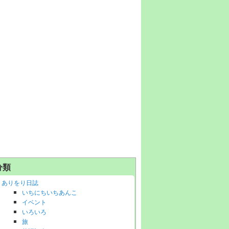
分類
ありをり日誌
いちにちいちあんこ
イベント
いろいろ
旅