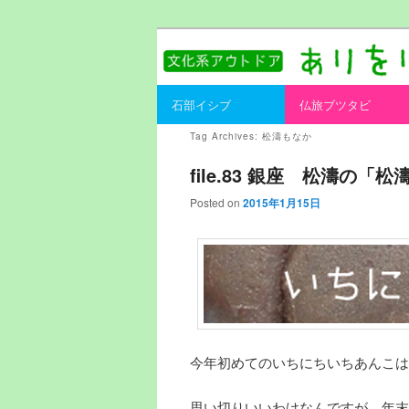
書を持ってそとへ出よう。
ありをりある.
Main menu
石部イシブ
仏旅ブツタビ
Skip to primary content
Skip to secondary content
Tag Archives:
松濤もなか
file.83 銀座 松濤の
Posted on
2015年1月15日
今年初めてのいちにちいちあんこは
思い切りいいわけなんですが、年末