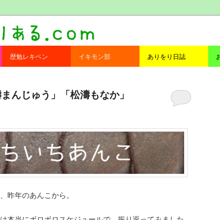
com
歴勉レキベン
イキモン部
ありをり日誌
「松濤まんじゅう」「松濤もなか」
、昨年のあんこから。
は本当にボロボロスケジュールで、振り返ってみました