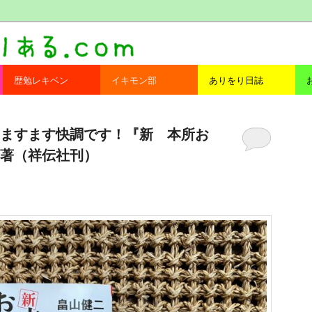
com
歴勉レキベン
イキモン部
ありをり日誌
ますます快調です！『新 本所お
著（祥伝社刊）