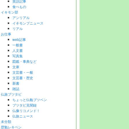
英語記事
食べもの
イキモン部
アンリアル
イキモンブニュース
リアル
お仕事
web記事
一般書
人文書
写真集
図鑑・事典など
文庫
文芸書・一般
文芸書・歴史
新書
雑誌
仏旅ブツタビ
ちょっと仏勉ブツベン
ブツタビ見聞録
仏像リコメンド！
仏旅ニュース
未分類
歴勉レキベン