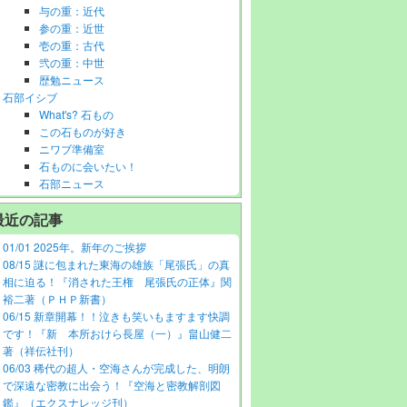
与の重：近代
参の重：近世
壱の重：古代
弐の重：中世
歴勉ニュース
石部イシブ
What's? 石もの
この石ものが好き
ニワブ準備室
石ものに会いたい！
石部ニュース
最近の記事
01/01 2025年。新年のご挨拶
08/15 謎に包まれた東海の雄族「尾張氏」の真
相に迫る！『消された王権 尾張氏の正体』関
裕二著（ＰＨＰ新書）
06/15 新章開幕！！泣きも笑いもますます快調
です！『新 本所おけら長屋（一）』畠山健二
著（祥伝社刊）
06/03 稀代の超人・空海さんが完成した、明朗
で深遠な密教に出会う！『空海と密教解剖図
鑑』（エクスナレッジ刊）