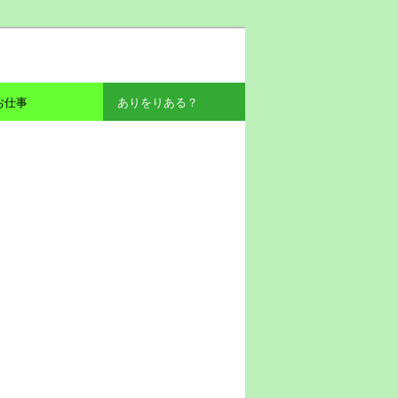
お仕事
ありをりある？