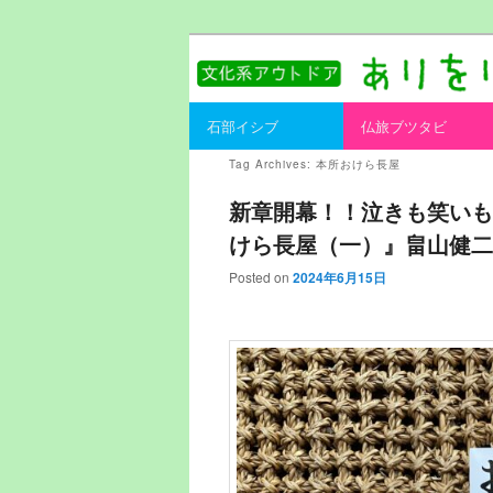
書を持ってそとへ出よう。
ありをりある.
Main menu
石部イシブ
仏旅ブツタビ
Skip to primary content
Skip to secondary content
Tag Archives:
本所おけら長屋
新章開幕！！泣きも笑いも
けら長屋（一）』畠山健二
Posted on
2024年6月15日