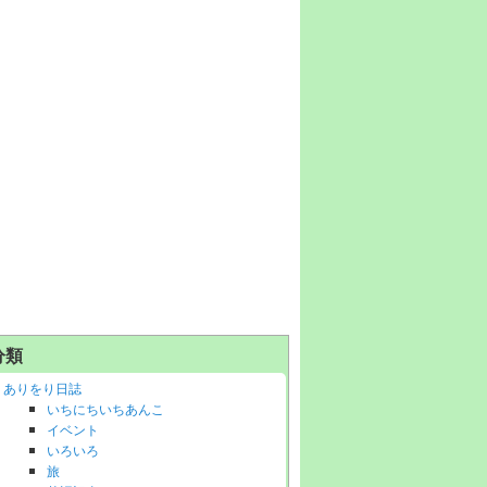
分類
ありをり日誌
いちにちいちあんこ
イベント
いろいろ
旅