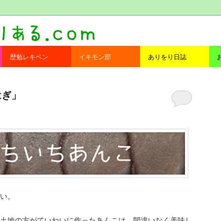
com
歴勉レキベン
イキモン部
ありをり日誌
はぎ」
い。
土地の方がていねいに作ったあんこは、間違いなく美味し