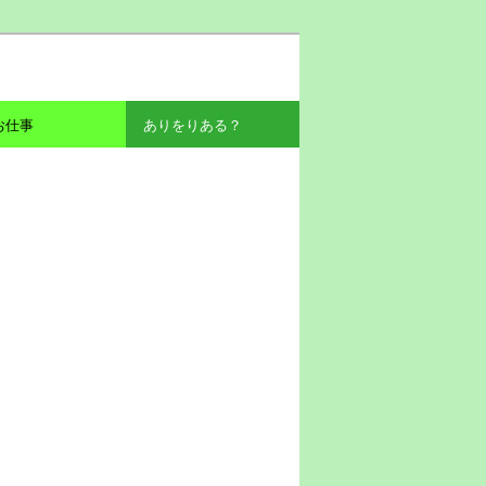
お仕事
ありをりある？