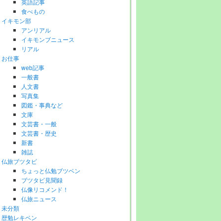
英語記事
食べもの
イキモン部
アンリアル
イキモンブニュース
リアル
お仕事
web記事
一般書
人文書
写真集
図鑑・事典など
文庫
文芸書・一般
文芸書・歴史
新書
雑誌
仏旅ブツタビ
ちょっと仏勉ブツベン
ブツタビ見聞録
仏像リコメンド！
仏旅ニュース
未分類
歴勉レキベン