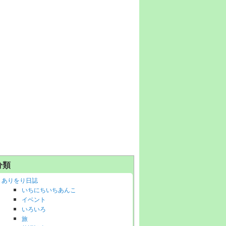
分類
ありをり日誌
いちにちいちあんこ
イベント
いろいろ
旅