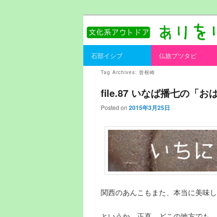
書を持ってそとへ出よう。
ありをりある.
Main menu
石部イシブ
仏旅ブツタビ
Skip to primary content
Skip to secondary content
Tag Archives:
曾根崎
file.87 いなば播七の「お
Posted on
2015年3月25日
関西のあんこもまた、本当に美味し
というか、正直、どこの地方でも、