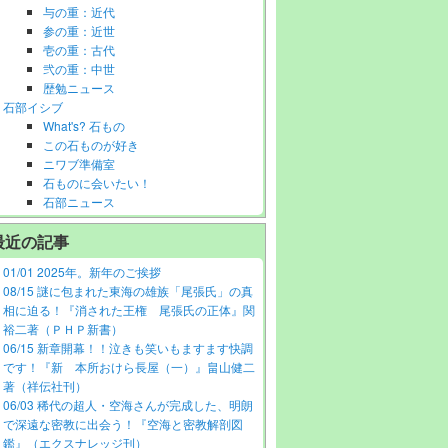
与の重：近代
参の重：近世
壱の重：古代
弐の重：中世
歴勉ニュース
石部イシブ
What's? 石もの
この石ものが好き
ニワブ準備室
石ものに会いたい！
石部ニュース
最近の記事
01/01 2025年。新年のご挨拶
08/15 謎に包まれた東海の雄族「尾張氏」の真
相に迫る！『消された王権 尾張氏の正体』関
裕二著（ＰＨＰ新書）
06/15 新章開幕！！泣きも笑いもますます快調
です！『新 本所おけら長屋（一）』畠山健二
著（祥伝社刊）
06/03 稀代の超人・空海さんが完成した、明朗
で深遠な密教に出会う！『空海と密教解剖図
鑑』（エクスナレッジ刊）