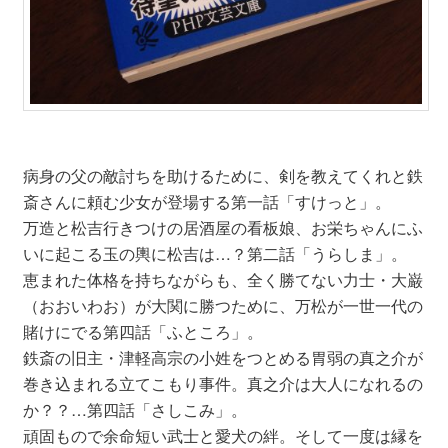
病身の父の敵討ちを助けるために、剣を教えてくれと鉄
斎さんに頼む少女が登場する第一話「すけっと」。
万造と松吉行きつけの居酒屋の看板娘、お栄ちゃんにふ
いに起こる玉の輿に松吉は…？第二話「うらしま」。
恵まれた体格を持ちながらも、全く勝てない力士・大巌
（おおいわお）が大関に勝つために、万松が一世一代の
賭けにでる第四話「ふところ」。
鉄斎の旧主・津軽高宗の小姓をつとめる胃弱の真之介が
巻き込まれる立てこもり事件。真之介は大人になれるの
か？？…第四話「さしこみ」。
頑固もので余命短い武士と愛犬の絆。そして一度は縁を