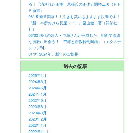
る！『消された王権 尾張氏の正体』関裕二著（ＰＨ
Ｐ新書）
06/15 新章開幕！！泣きも笑いもますます快調です！
『新 本所おけら長屋（一）』畠山健二著（祥伝社
刊）
06/03 稀代の超人・空海さんが完成した、明朗で深遠
な密教に出会う！『空海と密教解剖図鑑』（エクスナ
レッジ刊）
01/01 2024年。新年のご挨拶
過去の記事
2025年1月
2024年8月
2024年6月
2024年1月
2023年9月
2023年8月
2023年3月
2023年2月
2023年1月
2022年11月