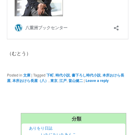
（むとう）
Posted in
文庫
|
Tagged
下町
,
時代小説
,
書下ろし時代小説
,
本所おけら長
屋
,
本所おけら長屋（八）
,
東京
,
江戸
,
畠山健二
|
Leave a reply
分類
ありをり日誌
いちにちいちあんこ