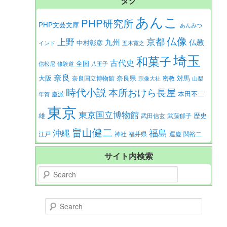
タグ
あんこ
PHP研究所
PHP文芸文庫
あんみつ
仏像
京都
上野
九州
仏教
中村彰彦
インド
五木寛之
埼玉
和菓子
古代史
全国
信松尼
修験道
八王子
奈良
大阪
対馬
奈良県
奈良国立博物館
密教
宗像大社
山梨
時代小説
本所おけら長屋
本田不二
慶派
年賀
東京
東京国立博物館
歴史
雄
武田信玄
武藤郁子
畠山健二
福島
沖縄
江戸
神社
福井県
運慶
関裕二
サイト内検索
Search
Search