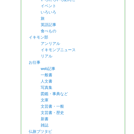
イベント
いろいろ
旅
英語記事
食べもの
イキモン部
アンリアル
イキモンブニュース
リアル
お仕事
web記事
一般書
人文書
写真集
図鑑・事典など
文庫
文芸書・一般
文芸書・歴史
新書
雑誌
仏旅ブツタビ