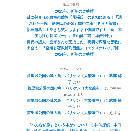
最近の投稿
2025年。新年のご挨拶
謎に包まれた東海の雄族「尾張氏」の真相に迫る！『消
された王権 尾張氏の正体』関裕二著（ＰＨＰ新書）
新章開幕！！泣きも笑いもますます快調です！『新 本
所おけら長屋（一）』畠山健二著（祥伝社刊）
稀代の超人・空海さんが完成した、明朗で深遠な密教に
出会う！『空海と密教解剖図鑑』（エクスナレッジ刊）
2024年。新年のご挨拶
最近のコメント
首里城公園の謎の鳥・バリケン（大繁殖中）
に
武藤 郁
子
より
首里城公園の謎の鳥・バリケン（大繁殖中）
に
masao
mizuta
より
首里城公園の謎の鳥・バリケン（大繁殖中）
に
武藤 郁
子
より
首里城公園の謎の鳥・バリケン（大繁殖中）
に
えり
よ
り
『へんな仏像』という本がすごい！
に
神仏探偵・本田
不二雄氏の最新刊登場！『怪仏異神ミステリー』(王様文