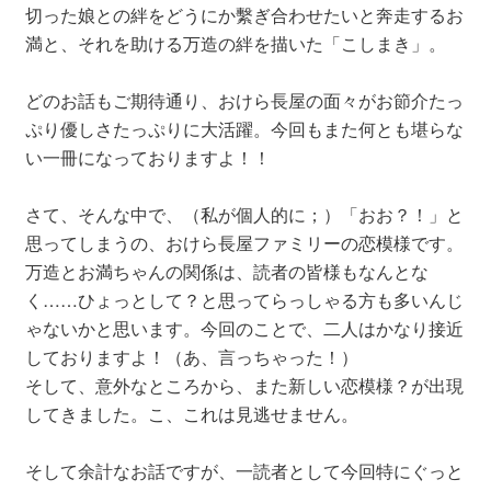
切った娘との絆をどうにか繫ぎ合わせたいと奔走するお
満と、それを助ける万造の絆を描いた「こしまき」。
どのお話もご期待通り、おけら長屋の面々がお節介たっ
ぷり優しさたっぷりに大活躍。今回もまた何とも堪らな
い一冊になっておりますよ！！
さて、そんな中で、（私が個人的に；）「おお？！」と
思ってしまうの、おけら長屋ファミリーの恋模様です。
万造とお満ちゃんの関係は、読者の皆様もなんとな
く……ひょっとして？と思ってらっしゃる方も多いんじ
ゃないかと思います。今回のことで、二人はかなり接近
しておりますよ！（あ、言っちゃった！）
そして、意外なところから、また新しい恋模様？が出現
してきました。こ、これは見逃せません。
そして余計なお話ですが、一読者として今回特にぐっと