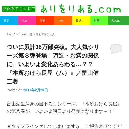
書を持ってそとへ出よう。
Main menu
石部
仏旅
歴勉
生物
日誌
仕事
About
Skip to primary content
Skip to secondary content
ありをりある.com
Tag Archives:
書下ろし時代小説
ついに累計36万部突破。大人気シリ
ーズ第８弾登場！万造・お満の関係
に、いよいよ変化あらわる…？？
『本所おけら長屋（八）』／畠山健
二著
Posted on
2017年2月20日
畠山先生渾身の書下ろしシリーズ、『本所おけら長屋』
の第八巻が、いよいよ明日より発売になります～！！
＃少々フライングしてしまいますが、ご報告させてくだ