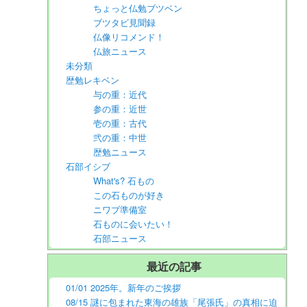
ちょっと仏勉ブツベン
ブツタビ見聞録
仏像リコメンド！
仏旅ニュース
未分類
歴勉レキベン
与の重：近代
参の重：近世
壱の重：古代
弐の重：中世
歴勉ニュース
石部イシブ
What's? 石もの
この石ものが好き
ニワブ準備室
石ものに会いたい！
石部ニュース
最近の記事
01/01 2025年。新年のご挨拶
08/15 謎に包まれた東海の雄族「尾張氏」の真相に迫