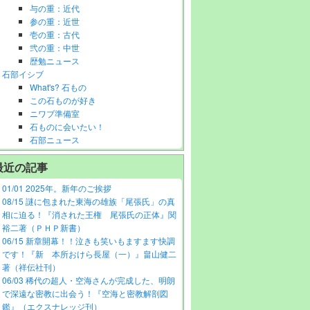
与の重：近代
参の重：近世
壱の重：古代
弐の重：中世
歴勉ニュース
石部イシブ
What's? 石もの
この石ものが好き
ニワブ準備室
石ものに会いたい！
石部ニュース
最近の記事
01/01 2025年。新年のご挨拶
08/15 謎に包まれた東海の雄族「尾張氏」の真
相に迫る！『消された王権 尾張氏の正体』関
裕二著（ＰＨＰ新書）
06/15 新章開幕！！泣きも笑いもますます快調
です！『新 本所おけら長屋（一）』畠山健二
著（祥伝社刊）
06/03 稀代の超人・空海さんが完成した、明朗
で深遠な密教に出会う！『空海と密教解剖図
鑑』（エクスナレッジ刊）