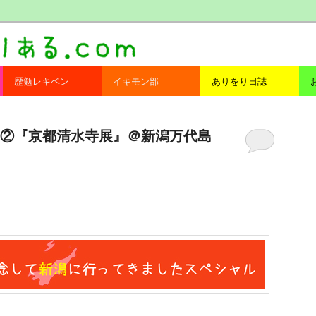
com
歴勉レキベン
イキモン部
ありをり日誌
②『京都清水寺展』＠新潟万代島