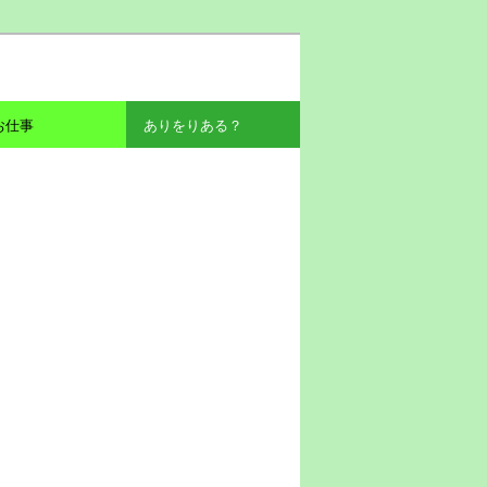
お仕事
ありをりある？