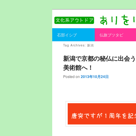
書を持ってそとへ出よう。
ありをりある.
Main menu
石部イシブ
仏旅ブツタビ
Skip to primary content
Skip to secondary content
Tag Archives:
新潟
新潟で京都の秘仏に出会う
美術館へ！
Posted on
2013年10月24日