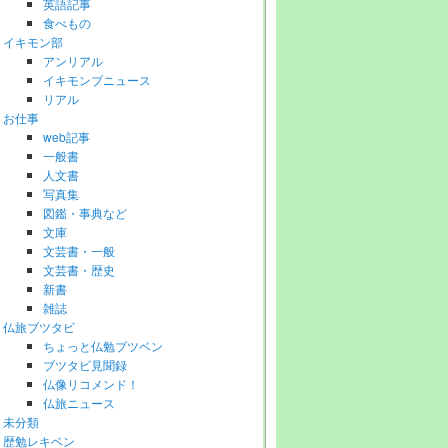
英語記事
食べもの
イキモン部
アンリアル
イキモンブニュース
リアル
お仕事
web記事
一般書
人文書
写真集
図鑑・事典など
文庫
文芸書・一般
文芸書・歴史
新書
雑誌
仏旅ブツタビ
ちょっと仏勉ブツベン
ブツタビ見聞録
仏像リコメンド！
仏旅ニュース
未分類
歴勉レキベン