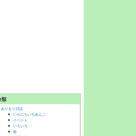
分類
ありをり日誌
いちにちいちあんこ
イベント
いろいろ
旅